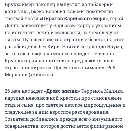
Брукхаймер наконец выпустит из табакерки
капитана Джека Воробья: как мы помним по
третьей части
«Пиратов Карибского моря»
, герой
Деппа заимствует у Барбоссы карту с указанием
на источник вечной молодости, за чем следуют
титры. Путешествие «на странные берега» на этот
раз обойдется без Киры Найтли и Орландо Блума,
зато в актерскую компанию войдет Пенелопа
Крус, которой давно стоило предложить роль
страстной пиратки. Проектом занимается Роб
Маршалл («Чикаго»).
26 мая нас ждет
«Древо жизни»
Терренса Малика,
картина невозможной красоты про становление
отца и сына, про светлое детское мироощущение и
следующее за ним взрослое разочарование.
Создатели добивались прежде всего визуального
совершенства, которое достигается филигранной