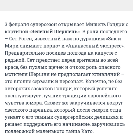
3 февраля суперсезон открывает Мишель Гондри с
картиной
«Зеленый Шершень»
. В роли последнего
– Сет Роген, известный нам по дурацким «Зак и
Мири снимают порно» и «Ананасовый экспресс».
Предварительно посидев полгода на капусте с
редькой, Сет предстает перед зрителем во всей
красе, без пухлых щечек и очков: роль опасного
мстителя Шершня не предполагает кливляний –
это вполне серьезный персонаж. Конечно, не без
авторских заскоков Гондри, который успешно
эксплуатирует лучшие традиции европейского
чувства юмора. Сюжет же закручивается вокруг
светского паренька, который после смерти отца
узнает о его темных супергеройских делишках и
решает поддержать его начинание, заручившись
поддержкой маленького тайца Като.