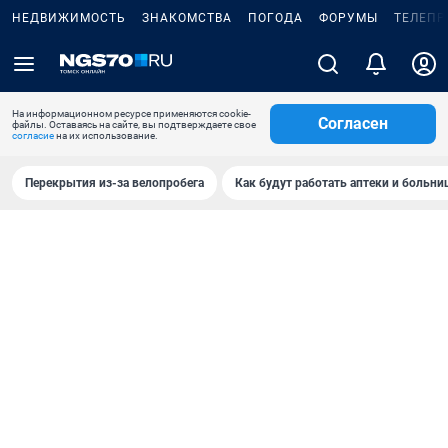
НЕДВИЖИМОСТЬ
ЗНАКОМСТВА
ПОГОДА
ФОРУМЫ
ТЕЛЕПР
На информационном ресурсе применяются cookie-
Согласен
файлы. Оставаясь на сайте, вы подтверждаете свое
согласие
на их использование.
Перекрытия из-за велопробега
Как будут работать аптеки и больн