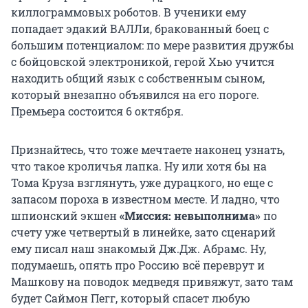
киллограммовых роботов. В ученики ему
попадает эдакий ВАЛЛи, бракованный боец с
большим потенциалом: по мере развития дружбы
с бойцовской электроникой, герой Хью учится
находить общий язык с собственным сыном,
который внезапно объявился на его пороге.
Премьера состоится 6 октября.
Признайтесь, что тоже мечтаете наконец узнать,
что такое кроличья лапка. Ну или хотя бы на
Тома Круза взглянуть, уже дурацкого, но еще с
запасом пороха в известном месте. И ладно, что
шпионский экшен
«Миссия: невыполнима»
по
счету уже четвертый в линейке, зато сценарий
ему писал наш знакомый Дж.Дж. Абрамс. Ну,
подумаешь, опять про Россию всё переврут и
Машкову на поводок медведя привяжут, зато там
будет Саймон Пегг, который спасет любую