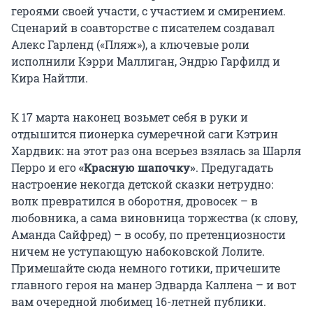
героями своей участи, с участием и смирением.
Сценарий в соавторстве с писателем создавал
Алекс Гарленд («Пляж»), а ключевые роли
исполнили Кэрри Маллиган, Эндрю Гарфилд и
Кира Найтли.
К 17 марта наконец возьмет себя в руки и
отдышится пионерка сумеречной саги Кэтрин
Хардвик: на этот раз она всерьез взялась за Шарля
Перро и его
«Красную шапочку»
. Предугадать
настроение некогда детской сказки нетрудно:
волк превратился в оборотня, дровосек – в
любовника, а сама виновница торжества (к слову,
Аманда Сайфред) – в особу, по претенциозности
ничем не уступающую набоковской Лолите.
Примешайте сюда немного готики, причешите
главного героя на манер Эдварда Каллена – и вот
вам очередной любимец 16-летней публики.