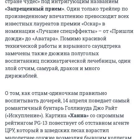
стране чудес» под интригующим названием
«Запрещенный прием»
. Один только трейлер по
произведенному впечатлению превосходит всех
известных лауреатов премии «Оскар» в
номинации «Лучшие спецэффекты» – от «Пришли
дожди» до «Аватара». Помимо красивой
технической работы и взрывного саундтрека
замечены также дюжина полуголых
воспитанниц психиатрической лечебницы, один
злой отчим, самурай, дракон и много
дирижаблей.
О том, как отцам-одиночкам правильно
воспитывать дочерей, 14 апреля поведает самый
романтичный бунтарь Голливуда Джо Райт
(«Искупление»). Картина
«Ханна»
со скромным
рейтингом PG-13 повествует об отставном агенте
ЦРУ, который в шведских лесах взрастил
малолетнее оружие возмездия бывшим коллегам