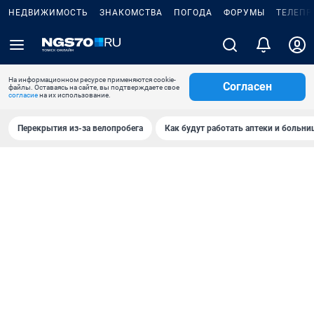
НЕДВИЖИМОСТЬ
ЗНАКОМСТВА
ПОГОДА
ФОРУМЫ
ТЕЛЕПР
На информационном ресурсе применяются cookie-
Согласен
файлы. Оставаясь на сайте, вы подтверждаете свое
согласие
на их использование.
Перекрытия из-за велопробега
Как будут работать аптеки и больн