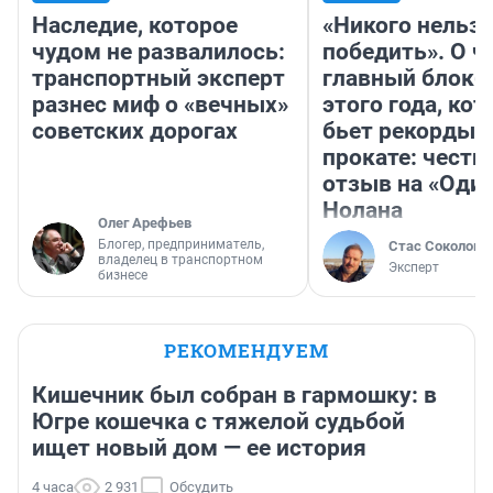
Наследие, которое
«Никого нельз
чудом не развалилось:
победить». О ч
транспортный эксперт
главный блокб
разнес миф о «вечных»
этого года, ко
советских дорогах
бьет рекорды 
прокате: честн
отзыв на «Оди
Нолана
Олег Арефьев
Блогер, предприниматель,
Стас Соколов
владелец в транспортном
Эксперт
бизнесе
РЕКОМЕНДУЕМ
Кишечник был собран в гармошку: в
Югре кошечка с тяжелой судьбой
ищет новый дом — ее история
4 часа
2 931
Обсудить