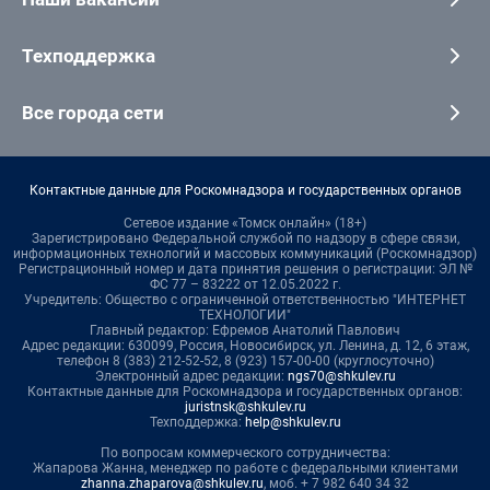
Техподдержка
Все города сети
Контактные данные для Роскомнадзора и государственных органов
Сетевое издание «Томск онлайн» (18+)
Зарегистрировано Федеральной службой по надзору в сфере связи,
информационных технологий и массовых коммуникаций (Роскомнадзор)
Регистрационный номер и дата принятия решения о регистрации: ЭЛ №
ФС 77 – 83222 от 12.05.2022 г.
Учредитель: Общество с ограниченной ответственностью "ИНТЕРНЕТ
ТЕХНОЛОГИИ"
Главный редактор: Ефремов Анатолий Павлович
Адрес редакции: 630099, Россия, Новосибирск, ул. Ленина, д. 12, 6 этаж,
телефон 8 (383) 212-52-52, 8 (923) 157-00-00 (круглосуточно)
Электронный адрес редакции:
ngs70@shkulev.ru
Контактные данные для Роскомнадзора и государственных органов:
juristnsk@shkulev.ru
Техподдержка:
help@shkulev.ru
По вопросам коммерческого сотрудничества:
Жапарова Жанна, менеджер по работе с федеральными клиентами
zhanna.zhaparova@shkulev.ru
, моб. + 7 982 640 34 32