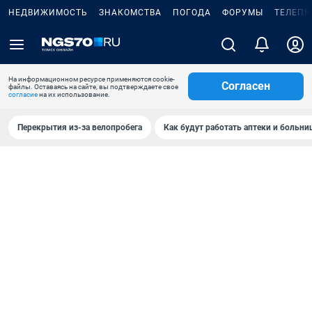
НЕДВИЖИМОСТЬ
ЗНАКОМСТВА
ПОГОДА
ФОРУМЫ
ТЕЛЕПР
На информационном ресурсе применяются cookie-
Согласен
файлы. Оставаясь на сайте, вы подтверждаете свое
согласие
на их использование.
Перекрытия из-за велопробега
Как будут работать аптеки и больн