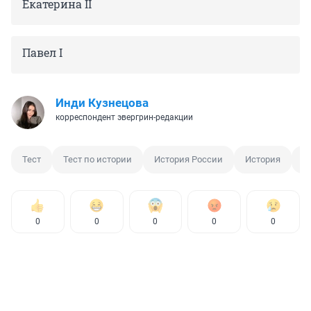
Екатерина II
Павел I
Инди Кузнецова
корреспондент эвергрин-редакции
Тест
Тест по истории
История России
История
Р
0
0
0
0
0