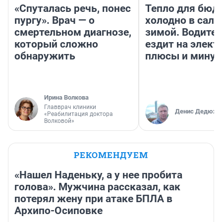
«Спуталась речь, понес
Тепло для бюд
пургу». Врач — о
холодно в сало
смертельном диагнозе,
зимой. Водител
который сложно
ездит на элект
обнаружить
плюсы и мину
Ирина Волкова
Главврач клиники
Денис Дедюхи
«Реабилитация доктора
Волковой»
РЕКОМЕНДУЕМ
«Нашел Наденьку, а у нее пробита
голова». Мужчина рассказал, как
потерял жену при атаке БПЛА в
Архипо-Осиповке