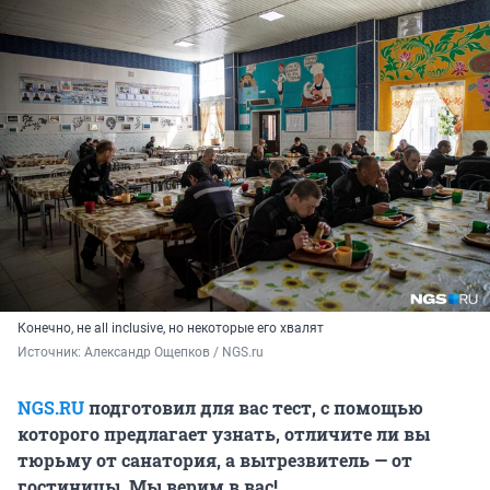
Конечно, не all inclusive, но некоторые его хвалят
Источник: 
Александр Ощепков / NGS.ru
NGS.RU
подготовил для вас тест, с помощью
которого предлагает узнать, отличите ли вы
тюрьму от санатория, а вытрезвитель — от
гостиницы. Мы верим в вас!