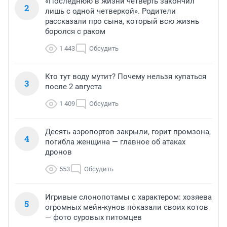
«Последнюю в жизни четверть закончил
2
лишь с одной четверкой». Родители
рассказали про сына, который всю жизнь
боролся с раком
1 443
Обсудить
Кто тут воду мутит? Почему нельзя купаться
3
после 2 августа
1 409
Обсудить
Десять аэропортов закрыли, горит промзона,
4
погибла женщина — главное об атаках
дронов
553
Обсудить
Игривые слонопотамы с характером: хозяева
5
огромных мейн-кунов показали своих котов
— фото суровых питомцев