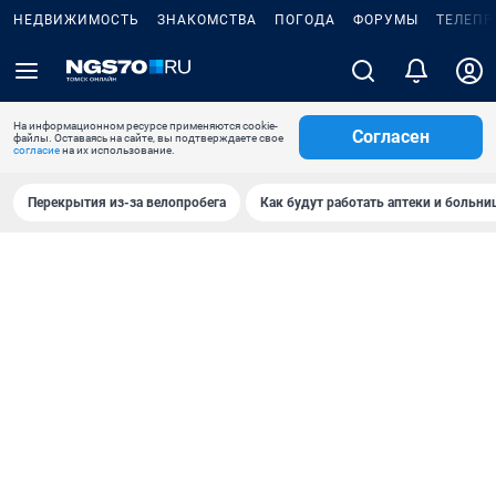
НЕДВИЖИМОСТЬ
ЗНАКОМСТВА
ПОГОДА
ФОРУМЫ
ТЕЛЕПР
На информационном ресурсе применяются cookie-
Согласен
файлы. Оставаясь на сайте, вы подтверждаете свое
согласие
на их использование.
Перекрытия из-за велопробега
Как будут работать аптеки и больн