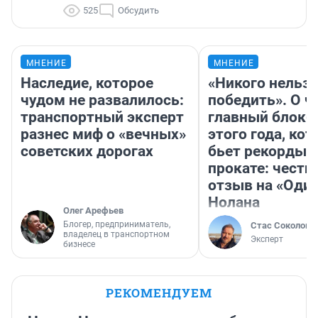
525
Обсудить
МНЕНИЕ
МНЕНИЕ
Наследие, которое
«Никого нельз
чудом не развалилось:
победить». О ч
транспортный эксперт
главный блокб
разнес миф о «вечных»
этого года, ко
советских дорогах
бьет рекорды 
прокате: честн
отзыв на «Оди
Нолана
Олег Арефьев
Блогер, предприниматель,
Стас Соколов
владелец в транспортном
Эксперт
бизнесе
РЕКОМЕНДУЕМ