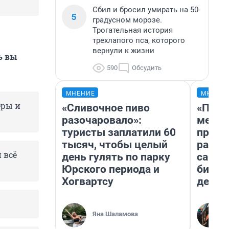
Сбил и бросил умирать на 50-
5
градусном морозе.
Трогательная история
трехлапого пса, которого
вернули к жизни
ь вы
590
Обсудить
МНЕНИЕ
МНЕНИ
еры и
«Сливочное пиво
«Поку
разочаровало»:
мешке
туристы заплатили 60
предп
тысяч, чтобы целый
расска
 всё
день гулять по парку
самом
Юрского периода и
бизне
Хогвартсу
дешев
Яна Шаламова