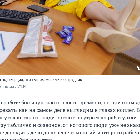
н подтвердил, что ты незаменимый сотрудник
хонский / V1.RU
 работе большую часть своего времени, но при этом 
евать, как на самом деле выглядим в глазах коллег. 
 шуток которого люди встают по утрам на работу, или
у табличек и созвонов, от которого люди уже не знаю
не доводить дело до перешептываний и второго рабоче
гаем пройти наш тест.