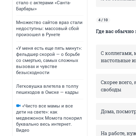
стало с актерами «Санта-
Барбары»
4 / 10
Множество сайтов враз стали
недоступны: массовый сбой
Где вас обычно
произошел в Рунете
«У меня есть еще пять минут»:
С коллегами, 
фельдшер скорой — о борьбе
настольные и
со смертью, самых сложных
вызовах и чувстве
безысходности
Скорее всего,
Легковушка влетела в толпу
свободы
пешеходов в Омске — кадры
«Чисто все мамы и все
Дома, посмот
дети на свете»: как
медвежонок Момота покорил
буквально весь интернет.
Видео
На работе, ну