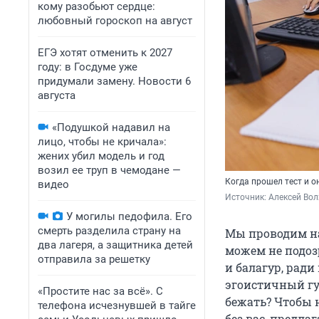
кому разобьют сердце:
любовный гороскоп на август
ЕГЭ хотят отменить к 2027
году: в Госдуме уже
придумали замену. Новости 6
августа
«Подушкой надавил на
лицо, чтобы не кричала»:
жених убил модель и год
возил ее труп в чемодане —
Когда прошел тест и о
видео
Источник: 
Алексей Вол
У могилы педофила. Его
смерть разделила страну на
Мы проводим на
два лагеря, а защитника детей
можем не подозр
отправила за решетку
и балагур, ради
эгоистичный гур
«Простите нас за всё». С
бежать? Чтобы 
телефона исчезнувшей в тайге
без вас, предла