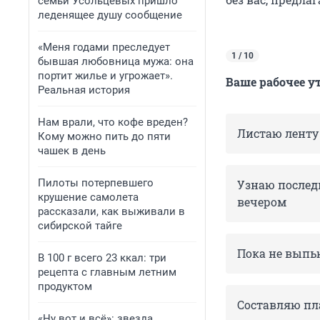
семьи Усольцевых пришло
леденящее душу сообщение
«Меня годами преследует
1 / 10
бывшая любовница мужа: она
портит жилье и угрожает».
Ваше рабочее у
Реальная история
Нам врали, что кофе вреден?
Листаю ленту
Кому можно пить до пяти
чашек в день
Пилоты потерпевшего
Узнаю послед
крушение самолета
вечером
рассказали, как выживали в
сибирской тайге
Пока не выпью
В 100 г всего 23 ккал: три
рецепта с главным летним
продуктом
Составляю пла
«Ну вот и всё»: звезда