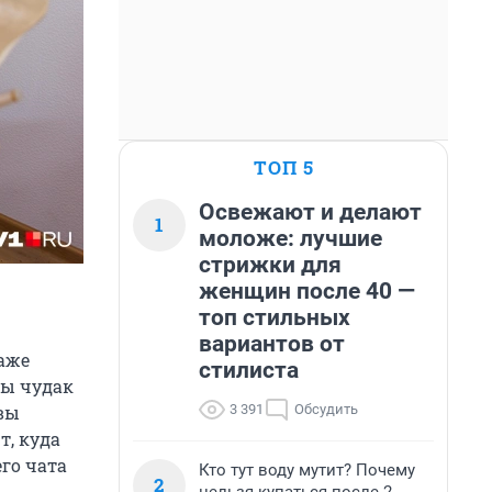
ТОП 5
Освежают и делают
1
моложе: лучшие
стрижки для
женщин после 40 —
топ стильных
вариантов от
даже
стилиста
Вы чудак
3 391
Обсудить
 вы
т, куда
го чата
Кто тут воду мутит? Почему
2