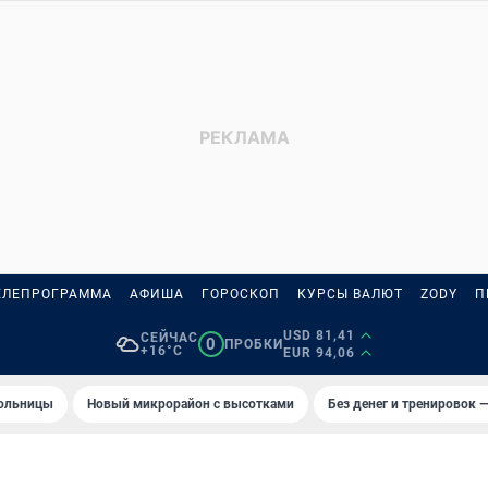
ЕЛЕПРОГРАММА
АФИША
ГОРОСКОП
КУРСЫ ВАЛЮТ
ZODY
П
USD 81,41
СЕЙЧАС
0
ПРОБКИ
+16°C
EUR 94,06
больницы
Новый микрорайон с высотками
Без денег и тренировок —