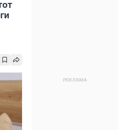
тот
ги