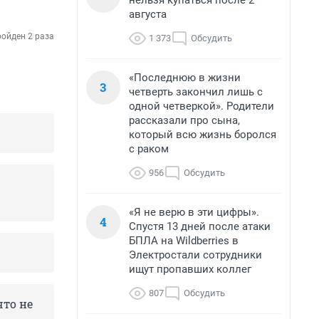
нельзя купаться после 2
августа
ойден 2 раза
1 373
Обсудить
«Последнюю в жизни
3
четверть закончил лишь с
одной четверкой». Родители
рассказали про сына,
который всю жизнь боролся
с раком
956
Обсудить
«Я не верю в эти цифры».
4
Спустя 13 дней после атаки
БПЛА на Wildberries в
Электростали сотрудники
ищут пропавших коллег
807
Обсудить
что не