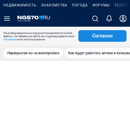
НЕДВИЖИМОСТЬ
ЗНАКОМСТВА
ПОГОДА
ФОРУМЫ
ТЕЛЕПР
На информационном ресурсе применяются cookie-
Согласен
файлы. Оставаясь на сайте, вы подтверждаете свое
согласие
на их использование.
Перекрытия из-за велопробега
Как будут работать аптеки и больн