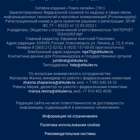
Сетевое издание «Томск онлайн» (18+)
Зарегистрировано Федеральной службой по надзору в сфере связи,
информационных технологий и массовых коммуникаций (Роскомнадзор)
Регистрационный номер и дата принятия решения о регистрации: ЭЛ №
ФС 77 – 83222 от 12.05.2022 г.
Учредитель: Общество с ограниченной ответственностью "ИНТЕРНЕТ
ТЕХНОЛОГИИ"
Главный редактор: Ефремов Анатолий Павлович
Адрес редакции: 630099, Россия, Новосибирск, ул. Ленина, д. 12, 6 этаж,
телефон 8 (383) 212-52-52, 8 (923) 157-00-00 (круглосуточно)
Электронный адрес редакции:
ngs70@shkulev.ru
Контактные данные для Роскомнадзора и государственных органов:
juristnsk@shkulev.ru
Техподдержка:
help@shkulev.ru
По вопросам коммерческого сотрудничества:
Жапарова Жанна, менеджер по работе с федеральными клиентами
zhanna.zhaparova@shkulev.ru
, моб. + 7 982 640 34 32
Ревина Мария, директор по работе с федеральными клиентами
mariya.revina@shkulev.ru
, моб. +7 910 402 4056
Редакция сайта не несет ответственности за достоверность
информации, содержащейся в рекламных объявлениях.
Информация об ограничениях
Политика использования cookies
Рекомендательные системы