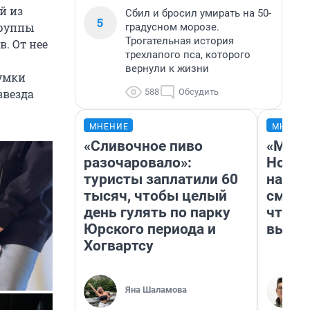
й из
Сбил и бросил умирать на 50-
5
группы
градусном морозе.
Трогательная история
. От нее
трехлапого пса, которого
вернули к жизни
сумки
588
Обсудить
звезда
МНЕНИЕ
МНЕНИ
«Сливочное пиво
«Мы в
разочаровало»:
Нолан
туристы заплатили 60
настр
тысяч, чтобы целый
смотр
день гулять по парку
чтобы
Юрского периода и
выгля
Хогвартсу
Яна Шаламова