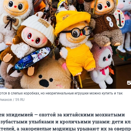
тся в слепых коробках, но неоригинальные игрушки можно купить и так
лмаков / 59.RU
чен эпидемией — охотой за китайскими мохнатыми
 зубастыми улыбками и кроличьими ушами: дети к
телей, а закоренелые модницы урывают их за оверпр