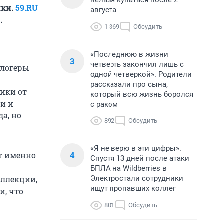
нельзя купаться после 2
шки.
59.RU
августа
.
1 369
Обсудить
«Последнюю в жизни
3
четверть закончил лишь с
блогеры
одной четверкой». Родители
рассказали про сына,
рики от
который всю жизнь боролся
и и
с раком
а, но
892
Обсудить
«Я не верю в эти цифры».
4
ет именно
Спустя 13 дней после атаки
БПЛА на Wildberries в
Электростали сотрудники
оллекции,
ищут пропавших коллег
и, что
801
Обсудить