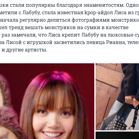
шки стали популярны благодаря знаменитостям. Одно
метили с Лабубу, стала известная kpop-айдол Лиса из 
а начала регулярно делиться фотографиями монстриков
ошел тренд вешать монстриков на сумки в качестве
 раз замечали, что Лиса крепит Лабубу на люксовые 
за Лисой с игрушкой засветились певица Рианна, теле
и другие артисты.