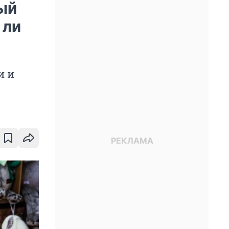
ый
 ли
и и