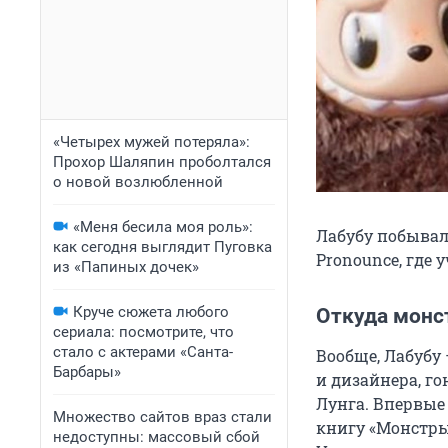
«Четырех мужей потеряла»:
Прохор Шаляпин проболтался
о новой возлюбленной
«Меня бесила моя роль»:
Лабубу побывал
как сегодня выглядит Пуговка
Pronounce, где
из «Папиных дочек»
Круче сюжета любого
Откуда монс
сериала: посмотрите, что
стало с актерами «Санта-
Вообще, Лабубу
Барбары»
и дизайнера, г
Лунга. Впервые 
Множество сайтов враз стали
книгу «Монстры»
недоступны: массовый сбой