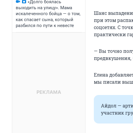
«Долго боялась
выходить на улицу». Мама
Шанс выпадения
искалеченного бойца — о том,
как спасает сына, который
при этом распа
разбился по пути к невесте
соцсетях. С точ
практически г
— Вы точно полу
предвкушения, 
Елена добавляе
мы писали выше
Айдол — арти
участник гр