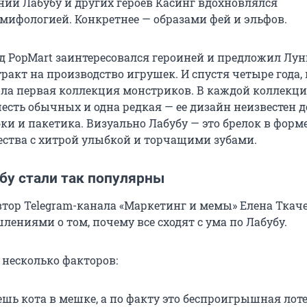
ании Лабубу и других героев Касинг вдохновлялся
мифологией. Конкретнее — образами фей и эльфов.
нд PopMart заинтересовался героиней и предложил Лун
акт на производство игрушек. И спустя четыре года, 
ышла первая коллекция монстриков. В каждой коллекци
есть обычных и одна редкая — ее дизайн неизвестен д
ки и пакетика. Визуально Лабубу — это брелок в форм
ества с хитрой улыбкой и торчащими зубами.
бу стали так популярны
втор Telegram-канала «Маркетинг и мемы» Елена Ткач
ениями о том, почему все сходят с ума по Лабубу.
 несколько факторов:
шь кота в мешке, а по факту это беспроигрышная лоте