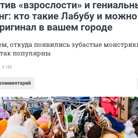
отив «взрослости» и гениальн
г: кто такие Лабубу и можно
оригинал в вашем городе
м, откуда появились зубастые монстрик
 так популярны
5 155
 комментарий