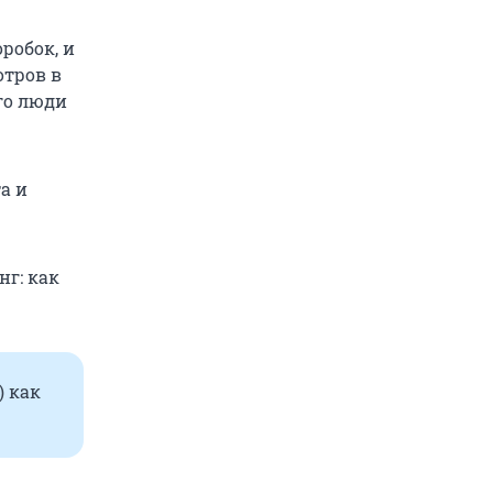
робок, и
отров в
ого люди
а и
нг: как
) как