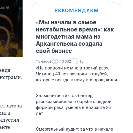
РЕКОМЕНДУЕМ
«Мы начали в самое
нестабильное время»: как
многодетная мама из
Архангельска создала
свой бизнес
15 часов
10 032
10
«Не привози их мне в третий раз».
енда
Читинец 40 лет разводит голубей,
онстрами.
которые всегда к нему возвращаются
Знаменитая тикток-блогер,
рассказывавшая о борьбе с редкой
юстратора
формой рака, умерла в возрасте 26
инга
лет
выпустил
айте
Смертельный аудит: за что в начале