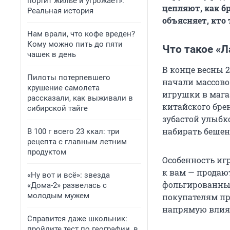
портит жилье и угрожает».
цепляют, как б
Реальная история
объясняет, кто 
Нам врали, что кофе вреден?
Кому можно пить до пяти
Что такое «Л
чашек в день
В конце весны 
Пилоты потерпевшего
начали массово 
крушение самолета
игрушки в мага
рассказали, как выживали в
китайского бре
сибирской тайге
зубастой улыбко
набирать бешен
В 100 г всего 23 ккал: три
рецепта с главным летним
продуктом
Особенность иг
к вам — продаю
«Ну вот и всё»: звезда
фольгированные
«Дома-2» развелась с
молодым мужем
покупателям пр
напрямую влияе
Справится даже школьник:
пройдите тест по географии, в