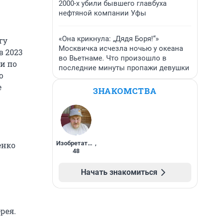
2000-х убили бывшего главбуха
нефтяной компании Уфы
«Она крикнула: „Дядя Боря!“»
гу
Москвичка исчезла ночью у океана
в 2023
во Вьетнаме. Что произошло в
и по
последние минуты пропажи девушки
о
е
ЗНАКОМСТВА
Изобретатель
,
енко
48
Начать знакомиться
рея.