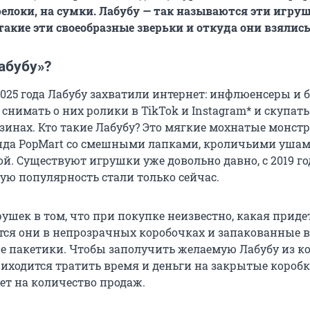
релоки, на сумки. Лабубу — так называются эти игру
такие эти своеобразные зверьки и откуда они взялись
абубу»?
2025 года Лабубу захватили интернет: инфлюенсеры и 
снимать о них ролики в TikTok и Instagram* и скупать
зинах. Кто такие Лабубу? Это мягкие мохнатые монст
нда PopMart со смешными лапками, кроличьими ушам
й. Существуют игрушки уже довольно давно, с 2019 год
ую популярность стали только сейчас.
рушек в том, что при покупке неизвестно, какая прид
тся они в непрозрачных коробочках и запакованные в
 пакетики. Чтобы заполучить желаемую Лабубу из к
иходится тратить время и деньги на закрытые коробк
т на количество продаж.