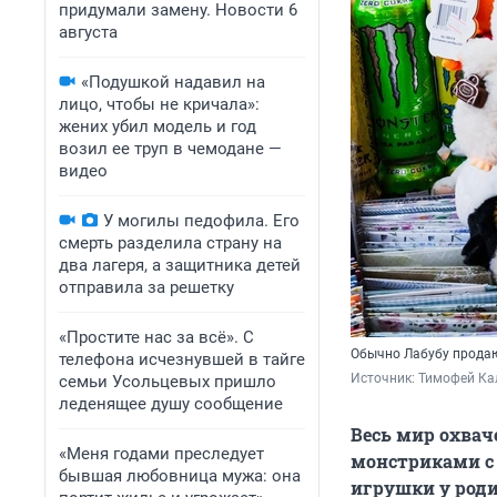
придумали замену. Новости 6
августа
«Подушкой надавил на
лицо, чтобы не кричала»:
жених убил модель и год
возил ее труп в чемодане —
видео
У могилы педофила. Его
смерть разделила страну на
два лагеря, а защитника детей
отправила за решетку
«Простите нас за всё». С
Обычно Лабубу продаю
телефона исчезнувшей в тайге
Источник: 
Тимофей Ка
семьи Усольцевых пришло
леденящее душу сообщение
Весь мир охва
«Меня годами преследует
монстриками с
бывшая любовница мужа: она
игрушки у роди