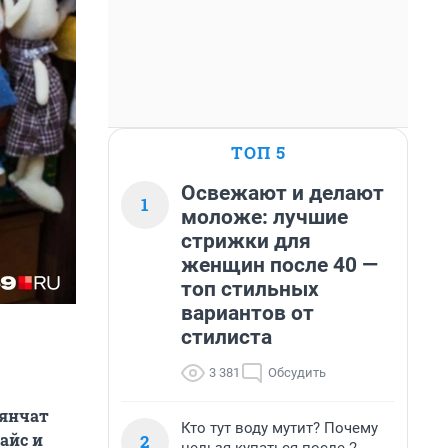
ТОП 5
Освежают и делают
1
моложе: лучшие
стрижки для
женщин после 40 —
топ стильных
вариантов от
стилиста
3 381
Обсудить
лянчат
Кто тут воду мутит? Почему
айс и
2