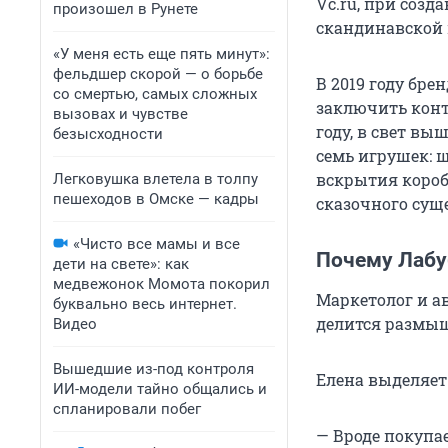
Vc.ru, при созд
произошел в Рунете
скандинавской 
«У меня есть еще пять минут»:
фельдшер скорой — о борьбе
В 2019 году бре
со смертью, самых сложных
заключить контр
вызовах и чувстве
году, в свет в
безысходности
семь игрушек: ш
вскрытия короб
Легковушка влетела в толпу
пешеходов в Омске — кадры
сказочного сущ
«Чисто все мамы и все
Почему Лабу
дети на свете»: как
медвежонок Момота покорил
Маркетолог и а
буквально весь интернет.
делится размышл
Видео
Вышедшие из-под контроля
Елена выделяет
ИИ-модели тайно общались и
спланировали побег
— Вроде покупае