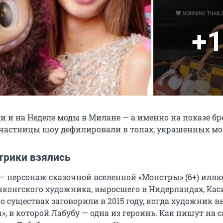
+1
и и на Неделе моды в Милане — а именно на показе бр
 участницы шоу дефилировали в топах, украшенных м
трики взялись
 — персонаж сказочной вселенной «Монстры» (6+) илл
онконгского художника, выросшего в Нидерландах, Кас
о существах заговорили в 2015 году, когда художник 
, в которой Лабубу — одна из героинь. Как пишут на с