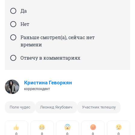
Да
Нет
Раньше смотрел(а), сейчас нет
времени
Отвечу в комментариях
Кристина Геворкян
корреспондент
Поле чудес
Леонид Якубович
Участник телешоу
0
0
0
0
0