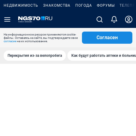
НЕДВИЖИМОСТЬ
ЗНАКОМСТВА
ПОГОДА
ФОРУМЫ
ТЕЛЕПР
На информационном ресурсе применяются cookie-
Согласен
файлы. Оставаясь на сайте, вы подтверждаете свое
согласие
на их использование.
Перекрытия из-за велопробега
Как будут работать аптеки и больн