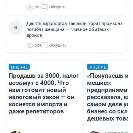
851
Обсудить
Десять аэропортов закрыли, горит промзона,
5
погибла женщина — главное об атаках
дронов
534
Обсудить
МНЕНИЕ
МНЕНИЕ
Продашь за 3000, налог
«Покупаешь ко
возьмут с 4000. Что
мешке»:
нам готовит новый
предпринимат
налоговый закон — он
рассказала, как
коснется импорта и
самом деле ус
даже репетиторов
бизнес со скл
дешевых това