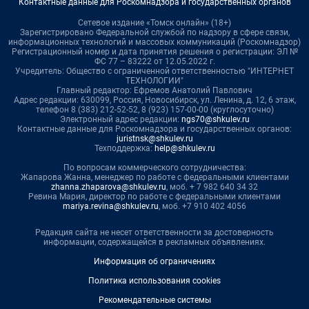
Контактные данные для Роскомнадзора и государственных органов
Сетевое издание «Томск онлайн» (18+)
Зарегистрировано Федеральной службой по надзору в сфере связи,
информационных технологий и массовых коммуникаций (Роскомнадзор)
Регистрационный номер и дата принятия решения о регистрации: ЭЛ №
ФС 77 – 83222 от 12.05.2022 г.
Учредитель: Общество с ограниченной ответственностью "ИНТЕРНЕТ
ТЕХНОЛОГИИ"
Главный редактор: Ефремов Анатолий Павлович
Адрес редакции: 630099, Россия, Новосибирск, ул. Ленина, д. 12, 6 этаж,
телефон 8 (383) 212-52-52, 8 (923) 157-00-00 (круглосуточно)
Электронный адрес редакции:
ngs70@shkulev.ru
Контактные данные для Роскомнадзора и государственных органов:
juristnsk@shkulev.ru
Техподдержка:
help@shkulev.ru
По вопросам коммерческого сотрудничества:
Жапарова Жанна, менеджер по работе с федеральными клиентами
zhanna.zhaparova@shkulev.ru
, моб. + 7 982 640 34 32
Ревина Мария, директор по работе с федеральными клиентами
mariya.revina@shkulev.ru
, моб. +7 910 402 4056
Редакция сайта не несет ответственности за достоверность
информации, содержащейся в рекламных объявлениях.
Информация об ограничениях
Политика использования cookies
Рекомендательные системы