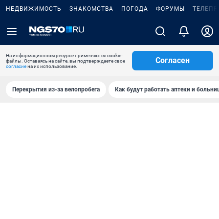
НЕДВИЖИМОСТЬ
ЗНАКОМСТВА
ПОГОДА
ФОРУМЫ
ТЕЛЕПР
На информационном ресурсе применяются cookie-
Согласен
файлы. Оставаясь на сайте, вы подтверждаете свое
согласие
на их использование.
Перекрытия из-за велопробега
Как будут работать аптеки и больн