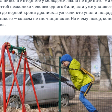
а видео в интернете у молодежи, было не принято. Ни
 чтоб несколько человек одного били, или уже упавшег
 до первой крови дрались, а уж если кто упал и поща
 такого — совсем не «по-пацански». Но и ему позор, кон
ег.