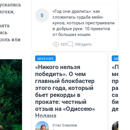
пускались
лочки,
«Год они дрались»: как
5
сложилась судьба мейн-
кунов, которых пристраивали
анта
в добрые руки. 10 приветов
ись
от больших кошек
ароль или
523
Обсудить
МНЕНИЕ
МНЕНИ
«Никого нельзя
«Поку
победить». О чем
мешке
главный блокбастер
предп
этого года, который
расска
бьет рекорды в
самом
прокате: честный
бизне
отзыв на «Одиссею»
дешев
Нолана
Стас Соколов