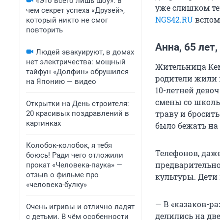
«Это всего лишь шоу»: в
уже слишком те
чем секрет успеха «Друзей»,
NGS42.RU
вспом
который никто не смог
повторить
Анна, 65 лет
Людей эвакуируют, в домах
нет электричества: мощный
Жительница Кем
тайфун «Долфин» обрушился
родители жили в
на Японию — видео
10-летней
девоч
смены со школы
Открытки на День строителя:
траву и бросит
20 красивых поздравлений в
картинках
было бежать на 
Колобок-колобок, я тебя
Телефонов, даже
боюсь! Ради чего отложили
предварительно
прокат «Человека-паука» —
отзыв о фильме про
культуры. Дети 
«человека-булку»
— В «казаков-ра
Очень игривы и отлично ладят
делились на дв
с детьми. В чём особенности