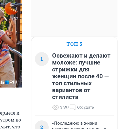
ТОП 5
Освежают и делают
1
моложе: лучшие
стрижки для
женщин после 40 —
топ стильных
вариантов от
стилиста
3 597
Обсудить
ернете и
 утром во
«Последнюю в жизни
ичит, что
2