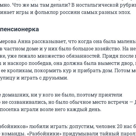
мно. Что же мы там делали? В ностальгической рубри
инает игры и фольклор россиян самых разных эпох.
, пенсионерка
ерова Анна рассказывает, что когда она была маленьк
 частном доме и у них было большое хозяйство. На не
ке, уже лежало множество обязанностей. Придя после
 и наскоро пообедав, она должна была вымести двор,
ь ее кроликам, покормить кур и прибрать дом. Потом 
улицу и играть с друзьями.
 домашних, ни у кого не было, поэтому приятели
 не созванивались, но было обычное место встречи —
поселка играли возле него каждый день.
збойников» любили играть: допустим, человек 20 нас 
е команды. «Разбойники» придумывали тайный парол