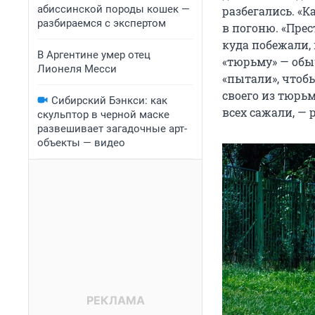
абиссинской породы кошек —
разбегались. «К
разбираемся с экспертом
в погоню. «Пре
куда побежали, 
В Аргентине умер отец
«тюрьму» — обыч
Лионеля Месси
«пытали», чтоб
своего из тюрьм
Сибирский Бэнкси: как
всех сажали, —
скульптор в черной маске
развешивает загадочные арт-
объекты — видео