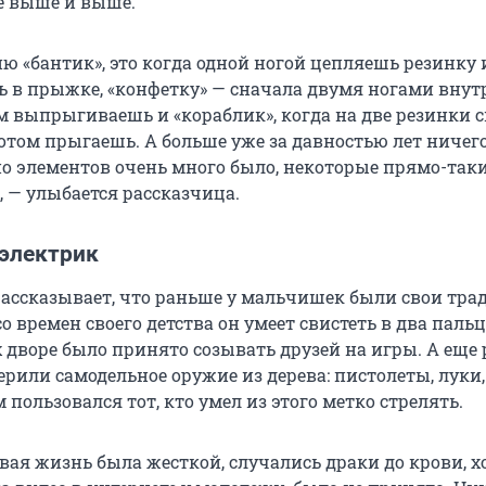
ё выше и выше.
ю «бантик», это когда одной ногой цепляешь резинку 
 в прыжке, «конфетку» — сначала двумя ногами внут
ом выпрыгиваешь и «кораблик», когда на две резинки 
отом прыгаешь. А больше уже за давностью лет ничего
но элементов очень много было, некоторые прямо-так
, — улыбается рассказчица.
 электрик
рассказывает, что раньше у мальчишек были свои тра
о времен своего детства он умеет свистеть в два пальц
 дворе было принято созывать друзей на игры. А еще 
рили самодельное оружие из дерева: пистолеты, луки,
пользовался тот, кто умел из этого метко стрелять.
вая жизнь была жесткой, случались драки до крови, х