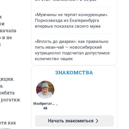
«Мужчины не терпят конкуренции».
и
Порнозвезда из Екатеринбурга
ри
впервые показала своего мужа
сначала
 и не
«Вплоть до диареи»: как правильно
и
пить иван-чай — новосибирский
нутрициолог подсчитал допустимое
количество чашек
ЗНАКОМСТВА
диции.
а.
ребята
 рогатки.
Изобретатель
,
48
Начать знакомиться
отя как