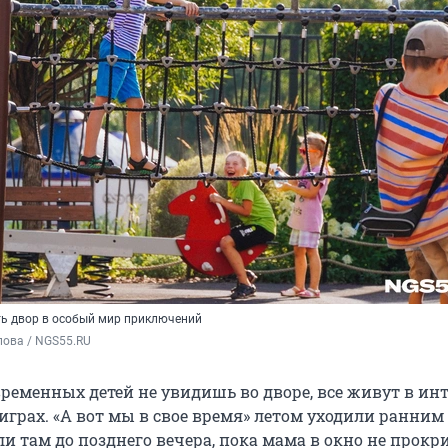
ь двор в особый мир приключений
пова / NGS55.RU
временных детей не увидишь во дворе, все живут в инт
грах. «А вот мы в свое время» летом уходили ранним
и там до позднего вечера, пока мама в окно не прокр