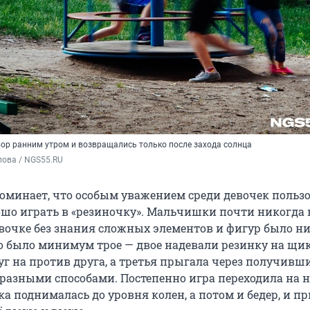
вор ранним утром и возвращались только после захода солнца
пова / NGS55.RU
оминает, что особым уважением среди девочек польз
ошо играть в «резиночку». Мальчишки почти никогда в
евочке без знания сложных элементов и фигур было ни
 было минимум трое — двое надевали резинку на щи
уг на против друга, а третья прыгала через получивш
разными способами. Постепенно игра переходила на 
а поднималась до уровня колен, а потом и бедер, и п