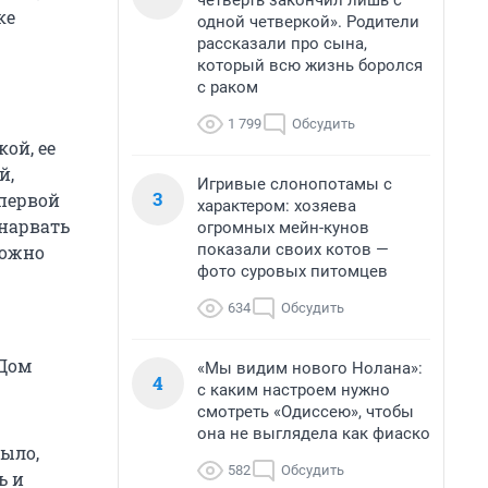
четверть закончил лишь с
ке
одной четверкой». Родители
рассказали про сына,
который всю жизнь боролся
с раком
1 799
Обсудить
ой, ее
й,
Игривые слонопотамы с
3
 первой
характером: хозяева
 нарвать
огромных мейн-кунов
показали своих котов —
можно
фото суровых питомцев
634
Обсудить
 Дом
«Мы видим нового Нолана»:
4
с каким настроем нужно
смотреть «Одиссею», чтобы
она не выглядела как фиаско
было,
582
Обсудить
ь и