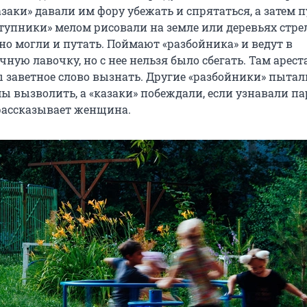
азаки» давали им фору убежать и спрятаться, а затем 
ступники» мелом рисовали на земле или деревьях стре
но могли и путать. Поймают «разбойника» и ведут в
ную лавочку, но с нее нельзя было сбегать. Там арест
ы заветное слово вызнать. Другие «разбойники» пытал
ы вызволить, а «казаки» побеждали, если узнавали п
 рассказывает женщина.