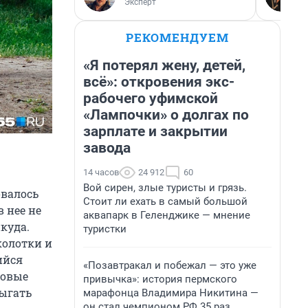
Эксперт
РЕКОМЕНДУЕМ
«Я потерял жену, детей,
всё»: откровения экс-
рабочего уфимской
«Лампочки» о долгах по
зарплате и закрытии
завода
14 часов
24 912
60
Вой сирен, злые туристы и грязь.
овалось
Стоит ли ехать в самый большой
 нее не
аквапарк в Геленджике — мнение
куда.
туристки
колотки и
ийся
«Позавтракал и побежал — это уже
новые
привычка»: история пермского
рыгать
марафонца Владимира Никитина —
он стал чемпионом РФ 35 раз