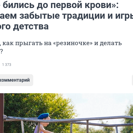
 бились до первой крови»:
аем забытые традиции и игр
го детства
 как прыгать на «резиночке» и делать
?
1 373
 комментарий