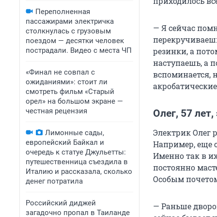
приходилось вс
Переполненная
пассажирами электричка
— Я сейчас помн
столкнулась с грузовым
перекручиваешь
поездом — десятки человек
пострадали. Видео с места ЧП
резинки, а пот
наступаешь, а п
«Финал не совпал с
вспоминается, 
ожиданиями»: стоит ли
акробатические
смотреть фильм «Старый
орел» на большом экране —
честная рецензия
Олег, 57 лет,
Электрик Олег 
Лимонные сады,
европейский Байкал и
Например, еще с
очередь к статуе Джульетты:
Именно так в их
путешественница съездила в
постоянно масте
Италию и рассказала, сколько
Особым почетом 
денег потратила
Российский диджей
— Раньше дворо
загадочно пропал в Таиланде