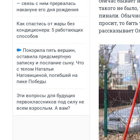
сейчас бывает н
— связь с ним прервалась
такого не было,
накануне его дня рождения
пинали. Обычно
просит, то бить
Как спастись от жары без
кондиционера: 5 работающих
рассказывает Ол
способов
Покорила пять вершин,
оставила предсмертную
записку и послание сыну. Что
с телом Натальи
Наговициной, погибшей на
пике Победы
Эти вопросы для будущих
первоклассников под силу не
всем взрослым. А вам?