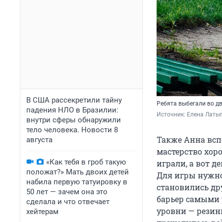
В США рассекретили тайну
Ребята выбегали во д
падения НЛО в Бразилии:
Источник: 
Елена Латы
внутри сферы обнаружили
тело человека. Новости 8
Также Анна всп
августа
мастерство хор
«Как тебя в гроб такую
играли, а вот д
положат?» Мать двоих детей
Для игры нужно
набила первую татуировку в
становились др
50 лет — зачем она это
барьер самыми 
сделала и что отвечает
уровни — резинк
хейтерам