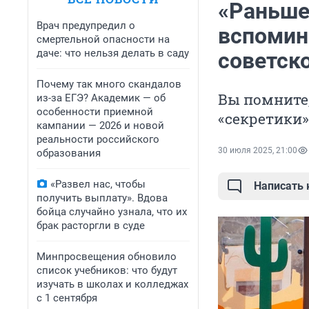
«Раньше
Врач предупредил о
вспомин
смертельной опасности на
даче: что нельзя делать в саду
советско
Почему так много скандалов
Вы помните,
из-за ЕГЭ? Академик — об
особенности приемной
«секретики»
кампании — 2026 и новой
реальности российского
30 июля 2025, 21:00
образования
«Развел нас, чтобы
Написать
получить выплату». Вдова
бойца случайно узнала, что их
брак расторгли в суде
Минпросвещения обновило
список учебников: что будут
изучать в школах и колледжах
с 1 сентября