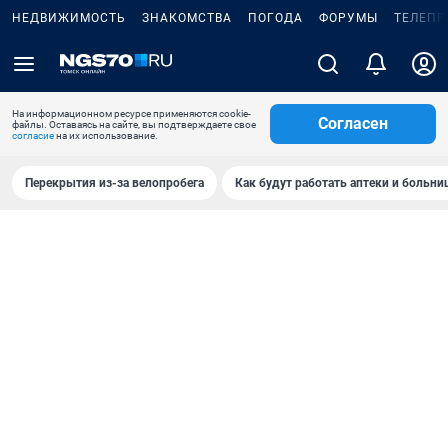
НЕДВИЖИМОСТЬ
ЗНАКОМСТВА
ПОГОДА
ФОРУМЫ
ТЕЛЕПР
На информационном ресурсе применяются cookie-
Согласен
файлы. Оставаясь на сайте, вы подтверждаете свое
согласие
на их использование.
Перекрытия из-за велопробега
Как будут работать аптеки и больн