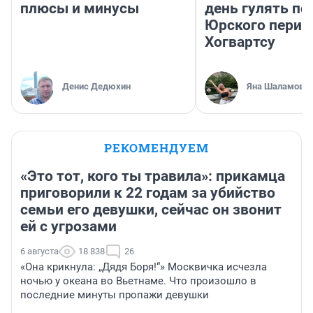
плюсы и минусы
день гулять по
Юрского перио
Хогвартсу
Денис Дедюхин
Яна Шаламова
РЕКОМЕНДУЕМ
«Это тот, кого ты травила»: прикамца
приговорили к 22 годам за убийство
семьи его девушки, сейчас он звонит
ей с угрозами
6 августа
18 838
26
«Она крикнула: „Дядя Боря!“» Москвичка исчезла
ночью у океана во Вьетнаме. Что произошло в
последние минуты пропажи девушки