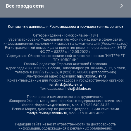
Все города сети
Контактные данные для Роскомнадзора и государственных органов
Сетевое издание «Томск онлайн» (18+)
Зарегистрировано Федеральной службой по надзору в сфере связи,
информационных технологий и массовых коммуникаций (Роскомнадзор)
Регистрационный номер и дата принятия решения о регистрации: ЭЛ №
ФС 77 – 83222 от 12.05.2022 г.
Учредитель: Общество с ограниченной ответственностью "ИНТЕРНЕТ
ТЕХНОЛОГИИ"
Главный редактор: Ефремов Анатолий Павлович
Адрес редакции: 630099, Россия, Новосибирск, ул. Ленина, д. 12, 6 этаж,
телефон 8 (383) 212-52-52, 8 (923) 157-00-00 (круглосуточно)
Электронный адрес редакции:
ngs70@shkulev.ru
Контактные данные для Роскомнадзора и государственных органов:
juristnsk@shkulev.ru
Техподдержка:
help@shkulev.ru
По вопросам коммерческого сотрудничества:
Жапарова Жанна, менеджер по работе с федеральными клиентами
zhanna.zhaparova@shkulev.ru
, моб. + 7 982 640 34 32
Ревина Мария, директор по работе с федеральными клиентами
mariya.revina@shkulev.ru
, моб. +7 910 402 4056
Редакция сайта не несет ответственности за достоверность
информации, содержащейся в рекламных объявлениях.