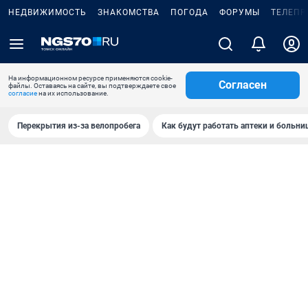
НЕДВИЖИМОСТЬ
ЗНАКОМСТВА
ПОГОДА
ФОРУМЫ
ТЕЛЕПР
На информационном ресурсе применяются cookie-
Согласен
файлы. Оставаясь на сайте, вы подтверждаете свое
согласие
на их использование.
Перекрытия из-за велопробега
Как будут работать аптеки и больн