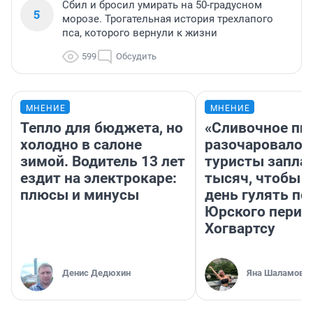
Сбил и бросил умирать на 50-градусном
5
морозе. Трогательная история трехлапого
пса, которого вернули к жизни
599
Обсудить
МНЕНИЕ
МНЕНИЕ
Тепло для бюджета, но
«Сливочное пи
холодно в салоне
разочаровало»
зимой. Водитель 13 лет
туристы запла
ездит на электрокаре:
тысяч, чтобы 
плюсы и минусы
день гулять по
Юрского перио
Хогвартсу
Денис Дедюхин
Яна Шаламова