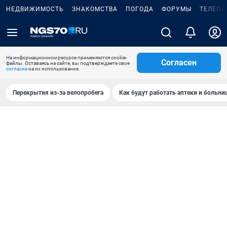
НЕДВИЖИМОСТЬ
ЗНАКОМСТВА
ПОГОДА
ФОРУМЫ
ТЕЛЕПР
На информационном ресурсе применяются cookie-
Согласен
файлы. Оставаясь на сайте, вы подтверждаете свое
согласие
на их использование.
Перекрытия из-за велопробега
Как будут работать аптеки и больн