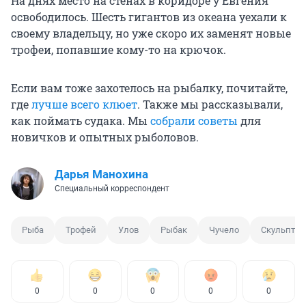
На днях место на стенах в коридоре у Евгения
освободилось. Шесть гигантов из океана уехали к
своему владельцу, но уже скоро их заменят новые
трофеи, попавшие кому-то на крючок.
Если вам тоже захотелось на рыбалку, почитайте,
где
лучше всего клюет
. Также мы рассказывали,
как поймать судака. Мы
собрали советы
для
новичков и опытных рыболовов.
Дарья Манохина
Специальный корреспондент
Рыба
Трофей
Улов
Рыбак
Чучело
Скульптур
0
0
0
0
0