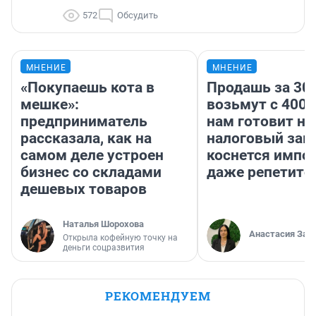
572
Обсудить
МНЕНИЕ
МНЕНИЕ
«Покупаешь кота в
Продашь за 300
мешке»:
возьмут с 4000
предприниматель
нам готовит н
рассказала, как на
налоговый зако
самом деле устроен
коснется импор
бизнес со складами
даже репетито
дешевых товаров
Наталья Шорохова
Анастасия Зав
Открыла кофейную точку на
деньги соцразвития
РЕКОМЕНДУЕМ