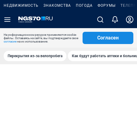
НЕДВИЖИМОСТЬ
ЗНАКОМСТВА
ПОГОДА
ФОРУМЫ
ТЕЛЕПР
На информационном ресурсе применяются cookie-
Согласен
файлы. Оставаясь на сайте, вы подтверждаете свое
согласие
на их использование.
Перекрытия из-за велопробега
Как будут работать аптеки и больн