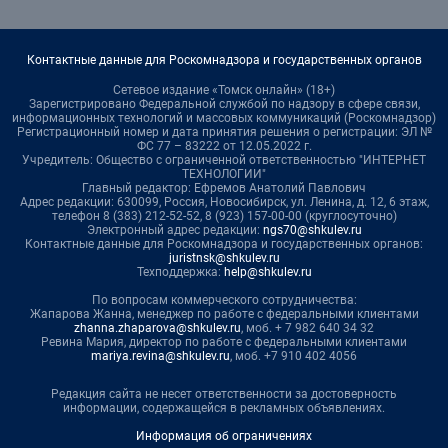
Контактные данные для Роскомнадзора и государственных органов
Сетевое издание «Томск онлайн» (18+)
Зарегистрировано Федеральной службой по надзору в сфере связи,
информационных технологий и массовых коммуникаций (Роскомнадзор)
Регистрационный номер и дата принятия решения о регистрации: ЭЛ №
ФС 77 – 83222 от 12.05.2022 г.
Учредитель: Общество с ограниченной ответственностью "ИНТЕРНЕТ
ТЕХНОЛОГИИ"
Главный редактор: Ефремов Анатолий Павлович
Адрес редакции: 630099, Россия, Новосибирск, ул. Ленина, д. 12, 6 этаж,
телефон 8 (383) 212-52-52, 8 (923) 157-00-00 (круглосуточно)
Электронный адрес редакции:
ngs70@shkulev.ru
Контактные данные для Роскомнадзора и государственных органов:
juristnsk@shkulev.ru
Техподдержка:
help@shkulev.ru
По вопросам коммерческого сотрудничества:
Жапарова Жанна, менеджер по работе с федеральными клиентами
zhanna.zhaparova@shkulev.ru
, моб. + 7 982 640 34 32
Ревина Мария, директор по работе с федеральными клиентами
mariya.revina@shkulev.ru
, моб. +7 910 402 4056
Редакция сайта не несет ответственности за достоверность
информации, содержащейся в рекламных объявлениях.
Информация об ограничениях