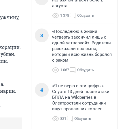
нельзя купаться после 2
августа
1 378
Обсудить
мужчину,
«Последнюю в жизни
3
четверть закончил лишь с
одной четверкой». Родители
екорации.
рассказали про сына,
ублей.
который всю жизнь боролся
с раком
или.
1 067
Обсудить
а.
«Я не верю в эти цифры».
4
енарии.
Спустя 13 дней после атаки
БПЛА на Wildberries в
Электростали сотрудники
.
ищут пропавших коллег
821
Обсудить