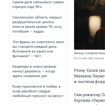
самом деле связывало самую
горячую пару 90-х
Смоленскую область накрыл
разрушительный циклон:
власти ввели режим ЧС, есть
погибшие — кадры
Эти фразы из советского кино
вы говорите каждый день.
Вспомните из каких они
Фильм с рэпером Хаск
фильмов? — тест
Источник: 
Мастерская
Квартиры в новостройках
Рэпер Хаски (н
начнут дешеветь — когда
Михаила Лермон
ждать снижения цен
и частном фонд
Кому признаются в любви, а
кому разобьют сердце:
Сам режиссер Па
любовный гороскоп на август
Картина «Лермо