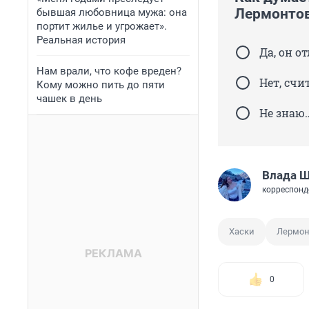
Лермонто
бывшая любовница мужа: она
портит жилье и угрожает».
Реальная история
Да, он о
Нам врали, что кофе вреден?
Нет, сч
Кому можно пить до пяти
чашек в день
Не знаю
Влада 
корреспонд
Хаски
Лермон
0