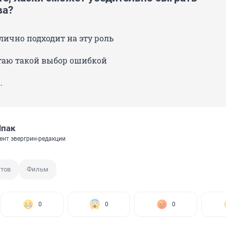
ва?
тлично подходит на эту роль
итаю такой выбор ошибкой
…
Шпак
ент эвергрин-редакции
тов
Фильм
0
0
0