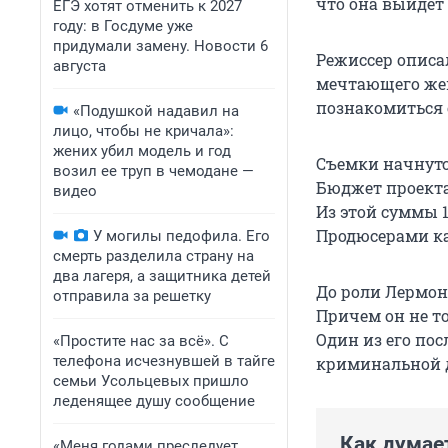
что она выйдет 
ЕГЭ хотят отменить к 2027
году: в Госдуме уже
придумали замену. Новости 6
Режиссер описа
августа
мечтающего жен
познакомиться 
«Подушкой надавил на
лицо, чтобы не кричала»:
жених убил модель и год
Съемки начнутс
возил ее труп в чемодане —
Бюджет проекта
видео
Из этой суммы
Продюсерами к
У могилы педофила. Его
смерть разделила страну на
два лагеря, а защитника детей
До роли Лермон
отправила за решетку
Причем он не то
Один из его пос
«Простите нас за всё». С
телефона исчезнувшей в тайге
криминальной д
семьи Усольцевых пришло
леденящее душу сообщение
Как думае
«Меня годами преследует