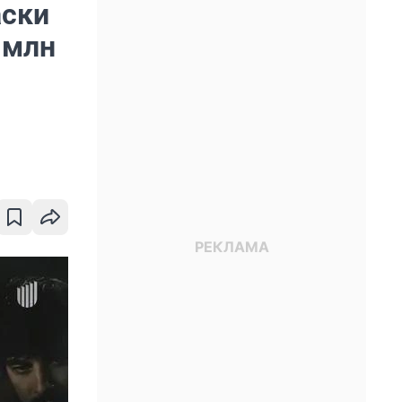
аски
 млн