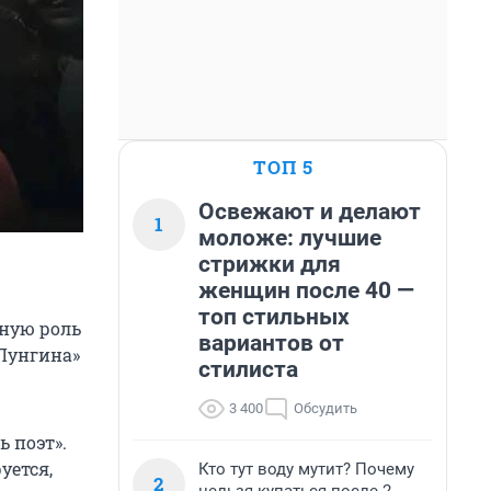
ТОП 5
Освежают и делают
1
моложе: лучшие
стрижки для
женщин после 40 —
топ стильных
вную роль
вариантов от
 Лунгина»
стилиста
3 400
Обсудить
 поэт».
уется,
Кто тут воду мутит? Почему
2