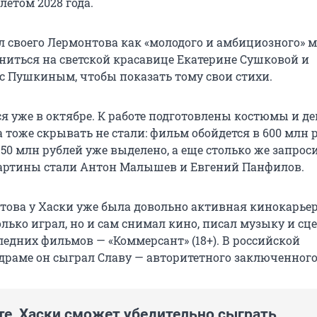
летом 2028 года.
л своего Лермонтова как «молодого и амбициозного» 
иться на светской красавице Екатерине Сушковой и
с Пушкиным, чтобы показать тому свои стихи.
я уже в октябре. К работе подготовлены костюмы и д
 тоже скрывать не стали: фильм обойдется в
600 млн
р
150 млн
рублей уже выделено, а еще столько же запрос
артины стали Антон Малышев и Евгений Панфилов.
това у Хаски уже была довольно активная кинокарьер
лько играл, но и сам снимал кино, писал музыку и сц
ледних фильмов — «Коммерсант» (18+). В российской
раме он сыграл Славу — авторитетного заключенного
те, Хаски сможет убедительно сыграть