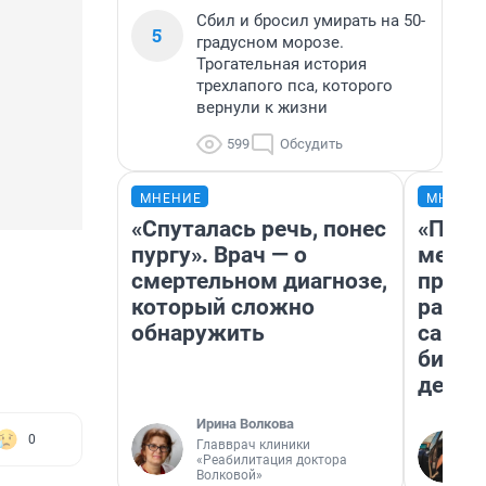
Сбил и бросил умирать на 50-
5
градусном морозе.
Трогательная история
трехлапого пса, которого
вернули к жизни
599
Обсудить
МНЕНИЕ
МНЕНИ
«Спуталась речь, понес
«Поку
пургу». Врач — о
мешке
смертельном диагнозе,
предп
который сложно
расска
обнаружить
самом
бизне
дешев
Ирина Волкова
0
Главврач клиники
«Реабилитация доктора
Волковой»