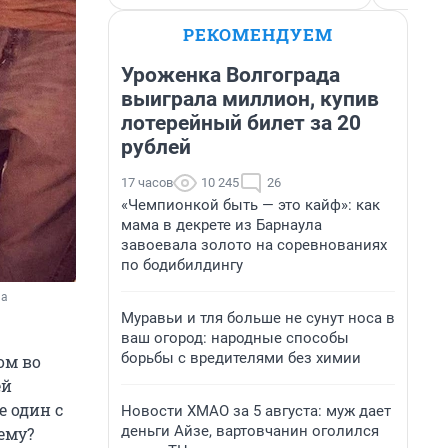
РЕКОМЕНДУЕМ
Уроженка Волгограда
выиграла миллион, купив
лотерейный билет за 20
рублей
17 часов
10 245
26
«Чемпионкой быть — это кайф»: как
мама в декрете из Барнаула
завоевала золото на соревнованиях
по бодибилдингу
а 
Муравьи и тля больше не сунут носа в
ваш огород: народные способы
борьбы с вредителями без химии
ом во
ей
е один с
Новости ХМАО за 5 августа: муж дает
деньги Айзе, вартовчанин оголился
ему?