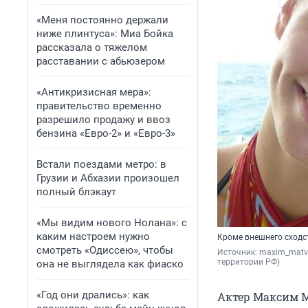
«Меня постоянно держали
ниже плинтуса»: Миа Бойка
рассказала о тяжелом
расставании с абьюзером
«Антикризисная мера»:
правительство временно
разрешило продажу и ввоз
бензина «Евро-2» и «Евро-3»
Встали поездами метро: в
Грузии и Абхазии произошел
полный блэкаут
«Мы видим нового Нолана»: с
каким настроем нужно
Кроме внешнего сходс
смотреть «Одиссею», чтобы
Источник: 
maxim_matv
территории РФ)
она не выглядела как фиаско
«Год они дрались»: как
Актер Максим М