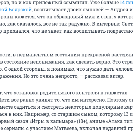
еров, но и как прилежный семьянин. Уже больше
14 ле
етой Боярской
, воспитывает двоих сыновей — Андрея и
ороны кажется, что он образцовый муж и отец, у которо
но, как оказалось, всё не так радужно. В интервью Све
р признался, что не знает, как воспитывать подраста
ности, в перманентном состоянии прекрасной растерян
в состояние непонимания, как сделать верно. Это стр
. С одной стороны, я понимаю, что нужно дать челове
ажения. Но это очень непросто, — рассказал актер.
, что установка родительского контроля в гаджетах
ети всё равно увидят то, что им интересно. Поэтому о
месте садиться и смотреть некоторые популярные ка
ся в них. Например, со старшим сыном, которому 13 л
рвый сезон «Игры в кальмара» (18+), аниме «Атака ти
рые сериалы с участием Матвеева, включая недавний п