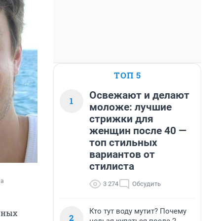
ТОП 5
Освежают и делают
1
моложе: лучшие
стрижки для
женщин после 40 —
топ стильных
вариантов от
стилиста
а 
3 274
Обсудить
Кто тут воду мутит? Почему
рных
2