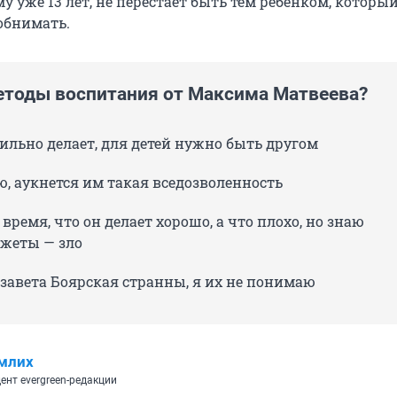
у уже 13 лет, не перестает быть тем ребенком, которы
обнимать.
етоды воспитания от Максима Матвеева?
ильно делает, для детей нужно быть другом
, аукнется им такая вседозволенность
время, что он делает хорошо, а что плохо, но знаю
джеты — зло
завета Боярская странны, я их не понимаю
млих
ент evergreen-редакции