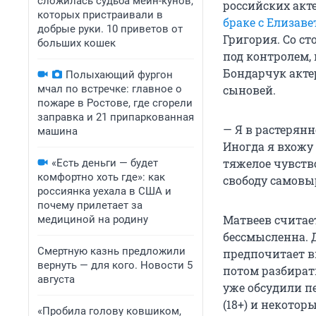
сложилась судьба мейн-кунов,
российских акт
которых пристраивали в
браке с Елизав
добрые руки. 10 приветов от
Григория. Со ст
больших кошек
под контролем, 
Бондарчук акте
Полыхающий фургон
мчал по встречке: главное о
сыновей.
пожаре в Ростове, где сгорели
заправка и 21 припаркованная
— Я в растерян
машина
Иногда я вхожу 
тяжелое чувство
«Есть деньги — будет
комфортно хоть где»: как
свободу самовыр
россиянка уехала в США и
почему прилетает за
Матвеев считает
медициной на родину
бессмысленна. Д
Смертную казнь предложили
предпочитает в
вернуть — для кого. Новости 5
потом разбирать
августа
уже обсудили пе
(18+) и некото
«Пробила голову ковшиком,