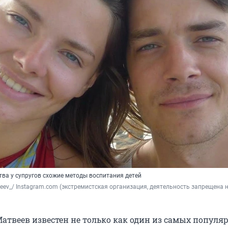
тва у супругов схожие методы воспитания детей
eev_
/ Instagram.com (экстремистская организация, деятельность запрещена н
атвеев известен не только как один из самых популя