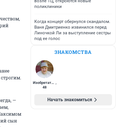
возле ТЦ, откроются новые
поликлиники
чеством,
Когда концерт обернулся скандалом.
орий
Ваня Дмитриенко извинился перед
Линочкой Ли за выступление сестры
под ее голос
ЗНАКОМСТВА
анее
 строгим.
Изобретатель
,
48
Начать знакомиться
егда, —
аем,
 Максимом
ший сын