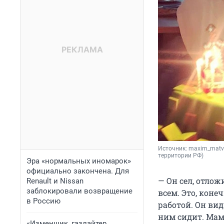
Источник: 
maxim_matve
территории РФ)
Эра «нормальных иномарок»
официально закончена. Для
— Он сел, отлож
Renault и Nissan
заблокировали возвращение
всем. Это, коне
в Россию
работой. Он вид
ним сидит. Маме
«Изменщик, газлайтер,