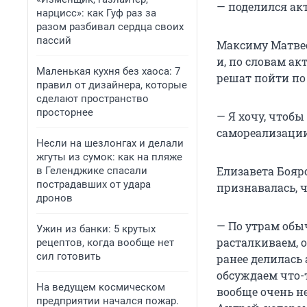
— поделился акт
нарцисс»: как Гуф раз за
разом разбивал сердца своих
пассий
Максиму Матвее
и, по словам ак
Маленькая кухня без хаоса: 7
решат пойти по 
правил от дизайнера, которые
сделают пространство
просторнее
— Я хочу, чтоб
самореализации 
Несли на шезлонгах и делали
жгуты из сумок: как на пляже
Елизавета Бояр
в Геленджике спасали
пострадавших от удара
признавалась, ч
дронов
— По утрам обы
Ужин из банки: 5 крутых
расталкиваем, о
рецептов, когда вообще нет
сил готовить
ранее делилась 
обсуждаем что-т
На ведущем космическом
вообще очень н
предприятии начался пожар.