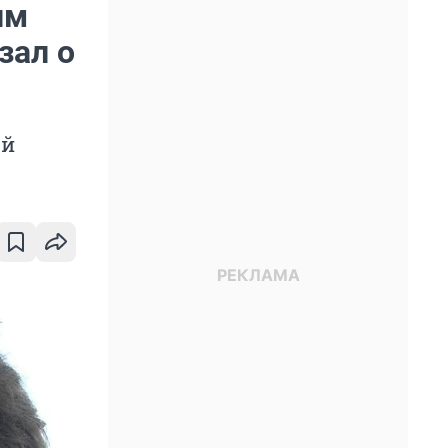
им
зал о
ой