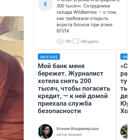
5
300 тысяч». Сотрудники
склада Wildberries — о том,
как требовали открыть
ворота блоков при атаке
БПЛА
541
Обсудить
МНЕНИЕ
МНЕНИ
Мой банк меня
«Слив
бережет. Журналист
разоч
хотела снять 200
турис
тысяч, чтобы погасить
тысяч
кредит, — к ней домой
день 
приехала служба
Юрско
безопасности
Хогва
Ксения Владимирская
Автор мнения