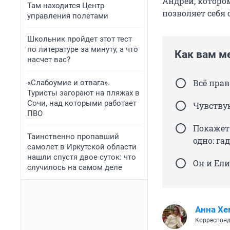
Андрей, котором
Там находится Центр
позволяет себя 
управления полетами
Школьник пройдет этот тест
по литературе за минуту, а что
Как вам м
насчет вас?
Всё прав
«Слабоумие и отвага».
Туристы загорают на пляжах в
Сочи, над которыми работает
Чувствую
ПВО
Покажет 
Таинственно пропавший
одно: га
самолет в Иркутской области
нашли спустя двое суток: что
Он и Ели
случилось на самом деле
Анна Хе
Корреспонд