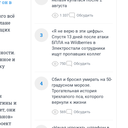
нельзя купаться после 2
т он в
августа
го всё
1 337
Обсудить
тлане
ющих
«Я не верю в эти цифры».
3
Спустя 13 дней после атаки
БПЛА на Wildberries в
Электростали сотрудники
ности.
ищут пропавших коллег
анное и
750
Обсудить
ку
Сбил и бросил умирать на 50-
4
градусном морозе.
Трогательная история
н
трехлапого пса, которого
вернули к жизни
ртины и
ет, они
569
Обсудить
танов»
роект
«Начал угрожать штрафом в