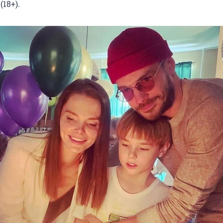
18+).