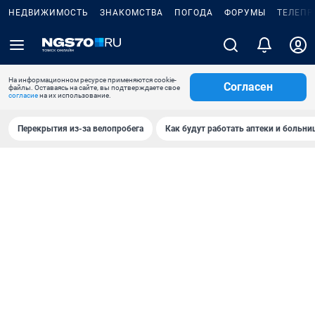
НЕДВИЖИМОСТЬ
ЗНАКОМСТВА
ПОГОДА
ФОРУМЫ
ТЕЛЕПР
На информационном ресурсе применяются cookie-
Согласен
файлы. Оставаясь на сайте, вы подтверждаете свое
согласие
на их использование.
Перекрытия из-за велопробега
Как будут работать аптеки и больн