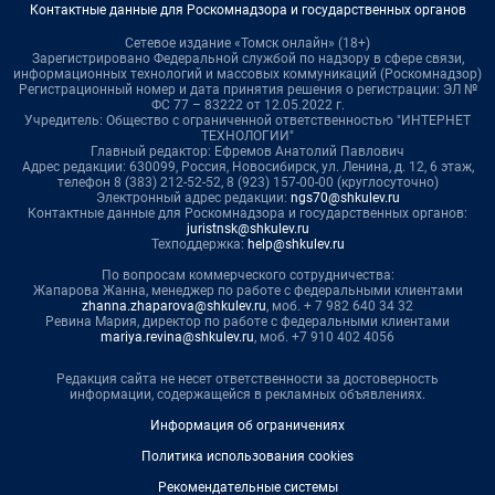
Контактные данные для Роскомнадзора и государственных органов
Сетевое издание «Томск онлайн» (18+)
Зарегистрировано Федеральной службой по надзору в сфере связи,
информационных технологий и массовых коммуникаций (Роскомнадзор)
Регистрационный номер и дата принятия решения о регистрации: ЭЛ №
ФС 77 – 83222 от 12.05.2022 г.
Учредитель: Общество с ограниченной ответственностью "ИНТЕРНЕТ
ТЕХНОЛОГИИ"
Главный редактор: Ефремов Анатолий Павлович
Адрес редакции: 630099, Россия, Новосибирск, ул. Ленина, д. 12, 6 этаж,
телефон 8 (383) 212-52-52, 8 (923) 157-00-00 (круглосуточно)
Электронный адрес редакции:
ngs70@shkulev.ru
Контактные данные для Роскомнадзора и государственных органов:
juristnsk@shkulev.ru
Техподдержка:
help@shkulev.ru
По вопросам коммерческого сотрудничества:
Жапарова Жанна, менеджер по работе с федеральными клиентами
zhanna.zhaparova@shkulev.ru
, моб. + 7 982 640 34 32
Ревина Мария, директор по работе с федеральными клиентами
mariya.revina@shkulev.ru
, моб. +7 910 402 4056
Редакция сайта не несет ответственности за достоверность
информации, содержащейся в рекламных объявлениях.
Информация об ограничениях
Политика использования cookies
Рекомендательные системы