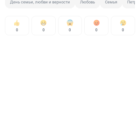
День семьи, любви и верности
Любовь
Семья
Петр 
0
0
0
0
0