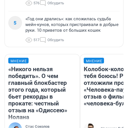
576
Обсудить
«Год они дрались»: как сложилась судьба
5
мейн-кунов, которых пристраивали в добрые
руки. 10 приветов от больших кошек
517
Обсудить
МНЕНИЕ
МНЕНИЕ
«Никого нельзя
Колобок-колобо
победить». О чем
тебя боюсь! Ра
главный блокбастер
отложили прок
этого года, который
«Человека-пау
бьет рекорды в
отзыв о фильм
прокате: честный
«человека-бул
отзыв на «Одиссею»
Нолана
Стас Соколов