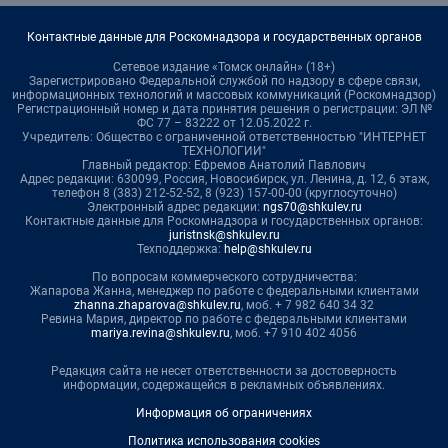
Контактные данные для Роскомнадзора и государственных органов
Сетевое издание «Томск онлайн» (18+)
Зарегистрировано Федеральной службой по надзору в сфере связи,
информационных технологий и массовых коммуникаций (Роскомнадзор)
Регистрационный номер и дата принятия решения о регистрации: ЭЛ №
ФС 77 – 83222 от 12.05.2022 г.
Учредитель: Общество с ограниченной ответственностью "ИНТЕРНЕТ
ТЕХНОЛОГИИ"
Главный редактор: Ефремов Анатолий Павлович
Адрес редакции: 630099, Россия, Новосибирск, ул. Ленина, д. 12, 6 этаж,
телефон 8 (383) 212-52-52, 8 (923) 157-00-00 (круглосуточно)
Электронный адрес редакции:
ngs70@shkulev.ru
Контактные данные для Роскомнадзора и государственных органов:
juristnsk@shkulev.ru
Техподдержка:
help@shkulev.ru
По вопросам коммерческого сотрудничества:
Жапарова Жанна, менеджер по работе с федеральными клиентами
zhanna.zhaparova@shkulev.ru
, моб. + 7 982 640 34 32
Ревина Мария, директор по работе с федеральными клиентами
mariya.revina@shkulev.ru
, моб. +7 910 402 4056
Редакция сайта не несет ответственности за достоверность
информации, содержащейся в рекламных объявлениях.
Информация об ограничениях
Политика использования cookies