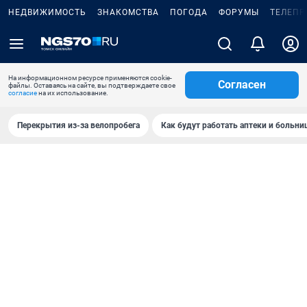
НЕДВИЖИМОСТЬ
ЗНАКОМСТВА
ПОГОДА
ФОРУМЫ
ТЕЛЕПР
На информационном ресурсе применяются cookie-
Согласен
файлы. Оставаясь на сайте, вы подтверждаете свое
согласие
на их использование.
Перекрытия из-за велопробега
Как будут работать аптеки и больн