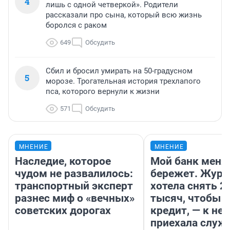
4
лишь с одной четверкой». Родители
рассказали про сына, который всю жизнь
боролся с раком
649
Обсудить
Сбил и бросил умирать на 50-градусном
5
морозе. Трогательная история трехлапого
пса, которого вернули к жизни
571
Обсудить
МНЕНИЕ
МНЕНИЕ
Наследие, которое
Мой банк меня
чудом не развалилось:
бережет. Журн
транспортный эксперт
хотела снять 2
разнес миф о «вечных»
тысяч, чтобы п
советских дорогах
кредит, — к не
приехала служ