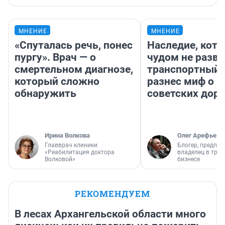
МНЕНИЕ
МНЕНИЕ
«Спуталась речь, понес
Наследие, кото
пургу». Врач — о
чудом не разва
смертельном диагнозе,
транспортный 
который сложно
разнес миф о 
обнаружить
советских доро
Ирина Волкова
Олег Арефьев
Главврач клиники
Блогер, предпри
«Реабилитация доктора
владелец в тра
Волковой»
бизнесе
РЕКОМЕНДУЕМ
В лесах Архангельской области много