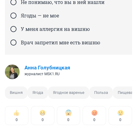
Не понимаю, что вы в ней нашли
Ягоды — не мое
У меня аллергия на вишню
Врач запретил мне есть вишню
Анна Голубницкая
журналист MSK1.RU
Вишня
Ягода
Ягодное варенье
Польза
Пищевая 
0
0
0
0
0