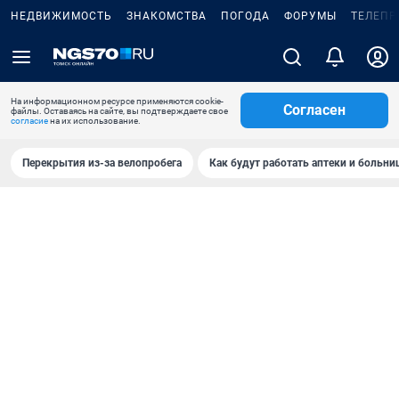
НЕДВИЖИМОСТЬ
ЗНАКОМСТВА
ПОГОДА
ФОРУМЫ
ТЕЛЕПР
На информационном ресурсе применяются cookie-
Согласен
файлы. Оставаясь на сайте, вы подтверждаете свое
согласие
на их использование.
Перекрытия из-за велопробега
Как будут работать аптеки и больн