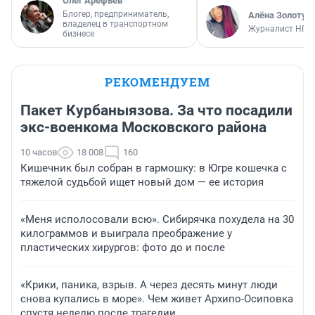
Олег Арефьев
Блогер, предприниматель,
Алёна Золотух
владелец в транспортном
Журналист НГС
бизнесе
РЕКОМЕНДУЕМ
Пакет Курбаныязова. За что посадили
экс-военкома Московского района
10 часов
18 008
160
Кишечник был собран в гармошку: в Югре кошечка с
тяжелой судьбой ищет новый дом — ее история
«Меня исполосовали всю». Сибирячка похудела на 30
килограммов и выиграла преображение у
пластических хирургов: фото до и после
«Крики, паника, взрыв. А через десять минут люди
снова купались в море». Чем живет Архипо-Осиповка
спустя неделю после трагедии