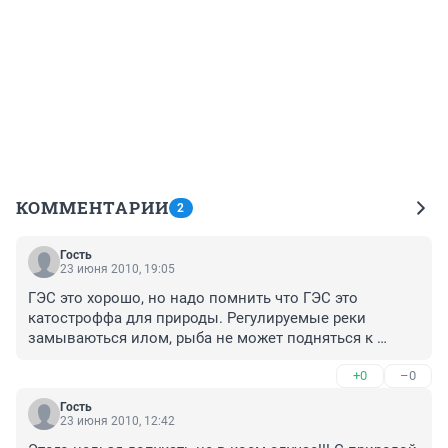
КОММЕНТАРИИ
2
Гость
23 июня 2010, 19:05
ГЭС это хорошо, но надо помнить что ГЭС это 
катостроффа для природы. Регулируемые реки 
замываються илом, рыба не может подняться к 
местам нереста, пойма водохранилища меняет 
+0
–0
природную среду и это лишь малая часть насилия над 
природой...
Гость
23 июня 2010, 12:42