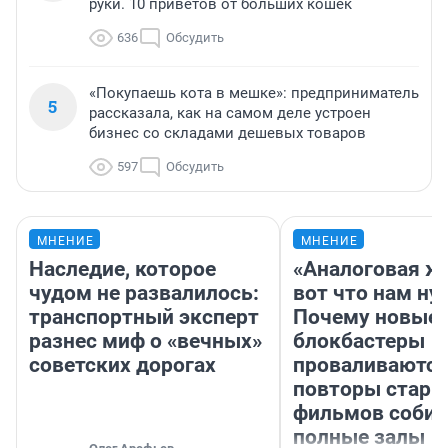
руки. 10 приветов от больших кошек
636
Обсудить
«Покупаешь кота в мешке»: предприниматель
5
рассказала, как на самом деле устроен
бизнес со складами дешевых товаров
597
Обсудить
МНЕНИЕ
МНЕНИЕ
Наследие, которое
«Аналоговая ж
чудом не развалилось:
вот что нам ну
транспортный эксперт
Почему новые
разнес миф о «вечных»
блокбастеры
советских дорогах
проваливаются,
повторы стары
фильмов соби
полные залы