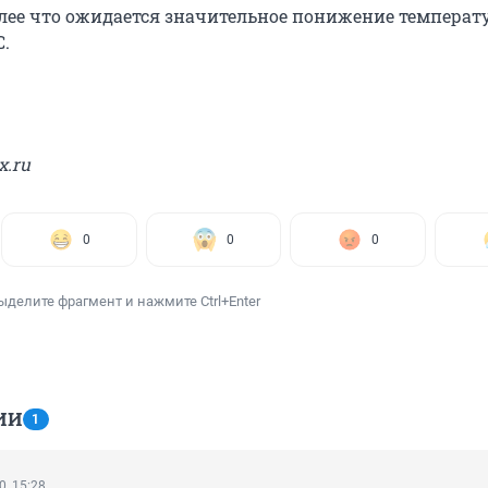
олее что ожидается значительное понижение температ
.
x.ru
0
0
0
ыделите фрагмент и нажмите Ctrl+Enter
ИИ
1
0, 15:28