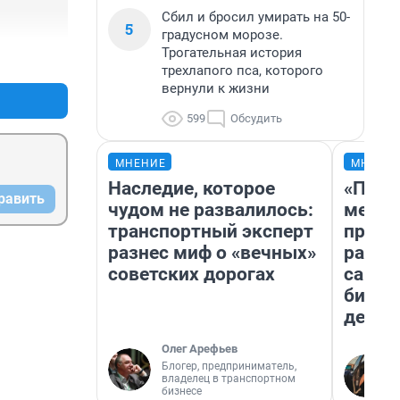
Сбил и бросил умирать на 50-
5
градусном морозе.
Трогательная история
+0
–0
трехлапого пса, которого
вернули к жизни
599
Обсудить
МНЕНИЕ
МНЕНИ
Наследие, которое
«Поку
равить
чудом не развалилось:
мешке
транспортный эксперт
предп
разнес миф о «вечных»
расска
советских дорогах
самом
бизне
дешев
Олег Арефьев
Блогер, предприниматель,
владелец в транспортном
бизнесе