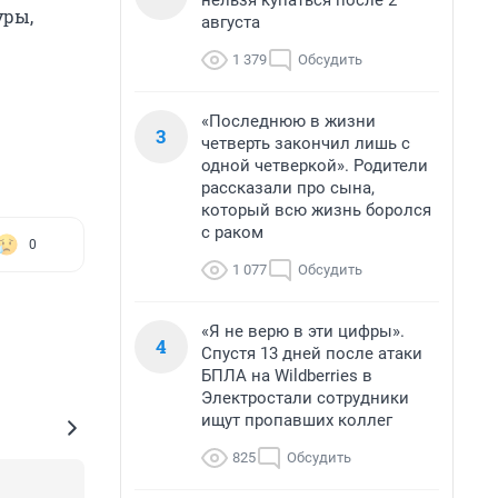
нельзя купаться после 2
уры,
августа
1 379
Обсудить
«Последнюю в жизни
3
четверть закончил лишь с
одной четверкой». Родители
рассказали про сына,
который всю жизнь боролся
с раком
0
1 077
Обсудить
«Я не верю в эти цифры».
4
Спустя 13 дней после атаки
БПЛА на Wildberries в
Электростали сотрудники
ищут пропавших коллег
825
Обсудить