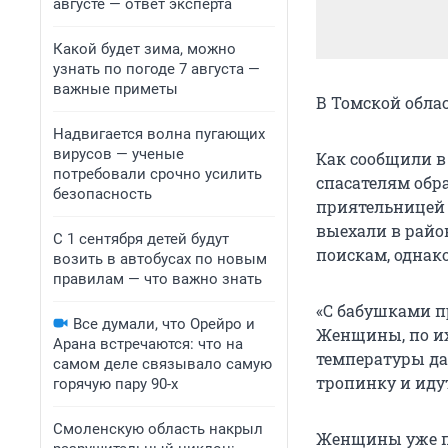
августе — ответ эксперта
Какой будет зима, можно
узнать по погоде 7 августа —
важные приметы
В Томской обла
Надвигается волна пугающих
вирусов — ученые
Как сообщили в
потребовали срочно усилить
спасателям обра
безопасность
приятельницей 
выехали в райо
С 1 сентября детей будут
поискам, однако
возить в автобусах по новым
правилам — что важно знать
«С бабушками п
Все думали, что Орейро и
Женщины, по их
Арана встречаются: что на
температуры да
самом деле связывало самую
тропинку и идут
горячую пару 90-х
Смоленскую область накрыл
Женщины уже пр