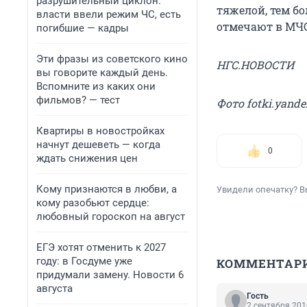
разрушительный циклон:
тяжелой, тем б
власти ввели режим ЧС, есть
отмечают в МЧС
погибшие — кадры
Эти фразы из советского кино
НГС.НОВОСТИ
вы говорите каждый день.
Вспомните из каких они
фильмов? — тест
Фото fotki.yande
Квартиры в новостройках
начнут дешеветь — когда
0
ждать снижения цен
Кому признаются в любви, а
Увидели опечатку? В
кому разобьют сердце:
любовный гороскоп на август
ЕГЭ хотят отменить к 2027
году: в Госдуме уже
КОММЕНТАР
придумали замену. Новости 6
августа
Гость
2 сентября 201