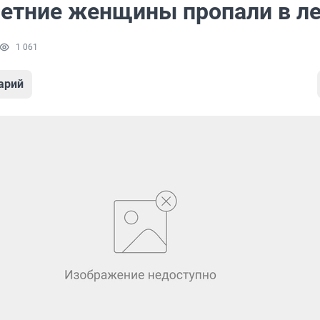
летние женщины пропали в л
1 061
арий