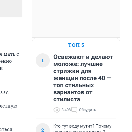
ТОП 5
е мать с
Освежают и делают
1
ленно
моложе: лучшие
 к
стрижки для
женщин после 40 —
топ стильных
ону.
вариантов от
стилиста
вестную
3 408
Обсудить
Кто тут воду мутит? Почему
аться
2