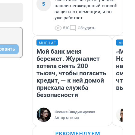
5
нашли неожиданный способ
защиты от деменции, и он
уже работает
510
Обсудить
МНЕНИЕ
МНЕНИ
равить
Мой банк меня
«Мы в
бережет. Журналист
Нолан
хотела снять 200
настр
тысяч, чтобы погасить
смотр
кредит, — к ней домой
чтобы
приехала служба
выгля
безопасности
Ксения Владимирская
Автор мнения
РЕКОМЕНДУЕМ