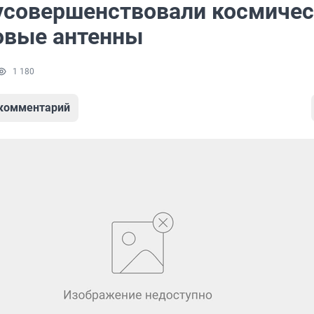
усовершенствовали космиче
овые антенны
1 180
 комментарий