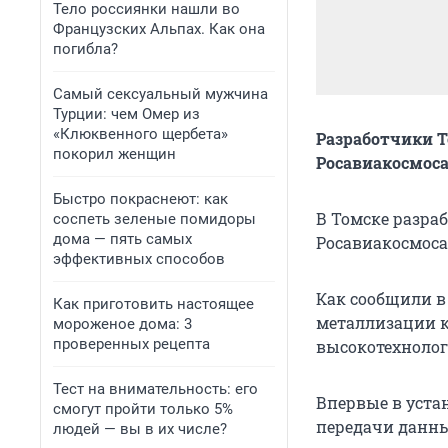
Тело россиянки нашли во
Французских Альпах. Как она
погибла?
Самый сексуальный мужчина
Турции: чем Омер из
«Клюквенного щербета»
Разработчики Т
покорил женщин
Росавиакосмос
Быстро покраснеют: как
В Томске разра
соспеть зеленые помидоры
дома — пять самых
Росавиакосмоса
эффективных способов
Как сообщили в
Как приготовить настоящее
металлизации к
мороженое дома: 3
проверенных рецепта
высокотехноло
Тест на внимательность: его
Впервые в уста
смогут пройти только 5%
передачи данны
людей — вы в их числе?