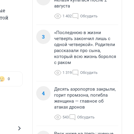
нельзя купаться после 2
августа
ые
1 402
Обсудить
этой
«Последнюю в жизни
3
четверть закончил лишь с
одной четверкой». Родители
рассказали про сына,
который всю жизнь боролся
с раком
1 319
Обсудить
0
Десять аэропортов закрыли,
4
горит промзона, погибла
женщина — главное об
атаках дронов
543
Обсудить
Риск ниже на треть: ученые