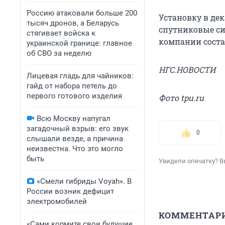
Россию атаковали больше 200
Установку в де
тысяч дронов, а Беларусь
спутниковые си
стягивает войска к
компании соста
украинской границе: главное
об СВО за неделю
НГС.НОВОСТИ
Лицевая гладь для чайников:
гайд от набора петель до
первого готового изделия
Фото tpu.ru
Всю Москву напугал
загадочный взрыв: его звук
0
слышали везде, а причина
неизвестна. Что это могло
быть
Увидели опечатку? В
«Смели гибриды Voyah». В
России возник дефицит
электромобилей
КОММЕНТАР
«Сами кормите свои будущие