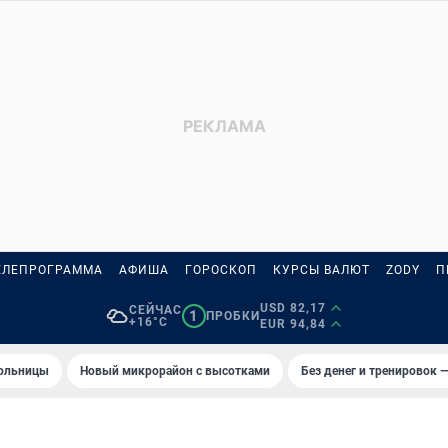
ЕЛЕПРОГРАММА
АФИША
ГОРОСКОП
КУРСЫ ВАЛЮТ
ZODY
П
USD 82,17
СЕЙЧАС
1
ПРОБКИ
+16°C
EUR 94,84
больницы
Новый микрорайон с высотками
Без денег и тренировок —