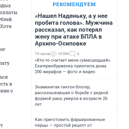
РЕКОМЕНДУЕМ
лодых
 оплаты
«Нашел Наденьку, а у нее
ублей.
пробита голова». Мужчина
 Хотя
рассказал, как потерял
жену при атаке БПЛА в
Архипо-Осиповке
нег
15 часов
18 984
4
«Кто-то считает меня сумасшедшей».
лату
Екатеринбурженка приютила дома
200 жирафов — фото и видео
ься
сть в
Знаменитая тикток-блогер,
ение о
рассказывавшая о борьбе с редкой
формой рака, умерла в возрасте 26
лет
Как приготовить фаршированные
ет
перцы — простой рецепт от