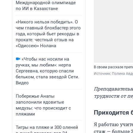
Международной олимпиаде
по ИИ в Казахстане
«Никого нельзя победить». О
чем главный блокбастер этого
года, который бьет рекорды в
прокате: честный отзыв на
«Одиссею» Нолана
«Чтобы нас носили на
ручках, мы любим»: нерпа
В своем рассказе преп
Сергеевна, которую спасли
Источник: 
Полина Авд
бельком, стала звездой Сети.
Видео
Преподавательн
трудности от пе
Побережье Анапы
заполонили ядовитые
медузы: что происходит с
Приходится б
пляжами
Я работаю учит
Тигры на пляже и 300 оленей
стаж — больше 2