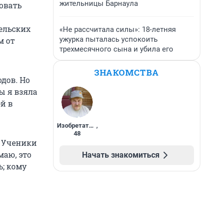
жительницы Барнаула
зовать
ельских
«Не рассчитала силы»: 18-летняя
ужурка пыталась успокоить
м от
трехмесячного сына и убила его
ЗНАКОМСТВА
дов. Но
ы я взяла
ей в
Изобретатель
,
48
. Ученики
маю, это
Начать знакомиться
ь; кому