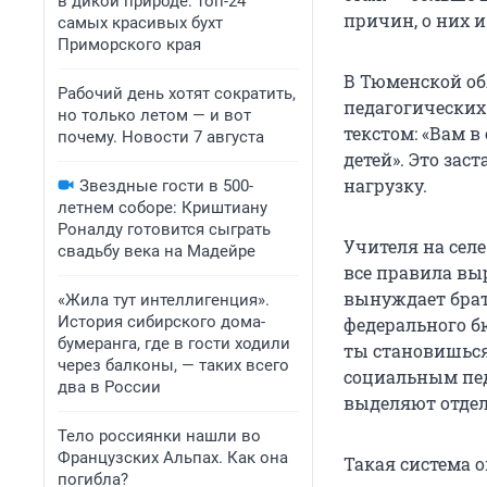
в дикой природе: топ-24
причин, о них и
самых красивых бухт
Приморского края
В Тюменской об
Рабочий день хотят сократить,
педагогических
но только летом — и вот
текстом: «Вам в
почему. Новости 7 августа
детей». Это за
нагрузку.
Звездные гости в 500-
летнем соборе: Криштиану
Роналду готовится сыграть
Учителя на сел
свадьбу века на Мадейре
все правила выр
вынуждает брать
«Жила тут интеллигенция».
История сибирского дома-
федерального б
бумеранга, где в гости ходили
ты становишься
через балконы, — таких всего
социальным пед
два в России
выделяют отдел
Тело россиянки нашли во
Французских Альпах. Как она
Такая система 
погибла?