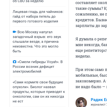
об СВО за неделю
составляет окол
такие суммы? К
Лицевая гладь для чайников:
сожалению, не 
гайд от набора петель до
кредитов. Бывае
первого готового изделия
зарплаты до за
Всю Москву напугал
загадочный взрыв: его звук
Я думала о репе
слышали везде, а причина
мне некогда, ба
неизвестна. Что это могло
еще репетиторст
быть
неделю.
«Смели гибриды Voyah». В
России возник дефицит
При этом само 
электромобилей
мобильные, быс
закономерно. А 
«Сами кормите свои будущие
не надо было — 
опухоли». Биолог назвал
продукты, которые приводят к
онкологии, сам он их никогда
Радик Е
не ест
журналист 