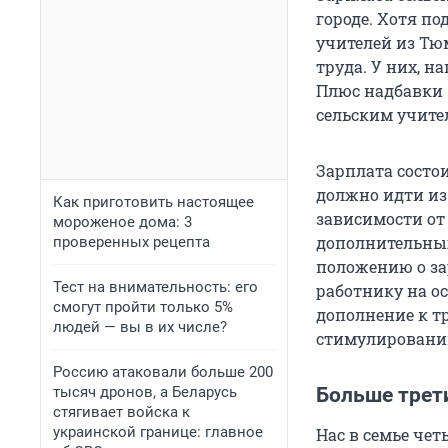
городе. Хотя по
учителей из Тю
труда. У них, н
Плюс надбавки 
сельским учите
Зарплата состои
должно идти из
Как приготовить настоящее
зависимости от 
мороженое дома: 3
дополнительных
проверенных рецепта
положению о з
Тест на внимательность: его
работнику на ос
смогут пройти только 5%
дополнение к т
людей — вы в их числе?
стимулировани
Россию атаковали больше 200
тысяч дронов, а Беларусь
Больше трет
стягивает войска к
украинской границе: главное
Нас в семье че