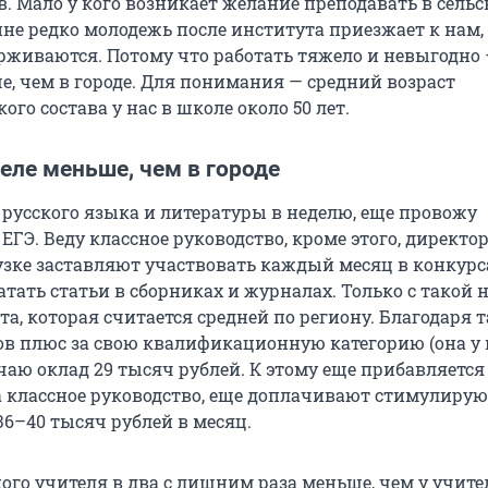
. Мало у кого возникает желание преподавать в сельс
не редко молодежь после института приезжает к нам, 
ерживаются. Потому что работать тяжело и невыгодно
е, чем в городе. Для понимания — средний возраст
ого состава у нас в школе около 50 лет.
еле меньше, чем в городе
 русского языка и литературы в неделю, еще провожу
ЕГЭ. Веду классное руководство, кроме этого, директор
узке заставляют участвовать каждый месяц в конкурс
атать статьи в сборниках и журналах. Только с такой 
а, которая считается средней по региону. Благодаря 
ов плюс за свою квалификационную категорию (она у
чаю оклад 29 тысяч рублей. К этому еще прибавляется
а классное руководство, еще доплачивают стимулиру
36–40 тысяч рублей в месяц.
ого учителя в два с лишним раза меньше, чем у учите