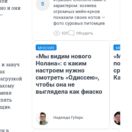
кой
5
характером: хозяева
но и они
огромных мейн-кунов
 —
показали своих котов —
фото суровых питомцев
525
Обсудить
МНЕНИЕ
МНЕНИ
«Мы видим нового
«Маши
Нолана»: с каким
полет
 и завуч
настроем нужно
сравн
ах
смотреть «Одиссею»,
Казах
нагрузкой
чтобы она не
такому
выглядела как фиаско
 меня
 пять
ющие.
Надежда Губарь
ля в