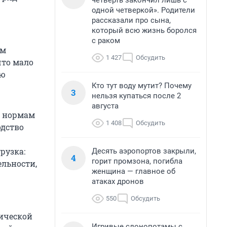
четверть закончил лишь с
одной четверкой». Родители
рассказали про сына,
который всю жизнь боролся
с раком
ым
1 427
Обсудить
что мало
ую
Кто тут воду мутит? Почему
3
нельзя купаться после 2
августа
о нормам
1 408
Обсудить
одство
рузка:
Десять аэропортов закрыли,
4
горит промзона, погибла
ельности,
женщина — главное об
атаках дронов
550
Обсудить
фической
Игривые слонопотамы с