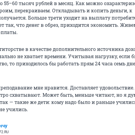
о 55–60 тысяч рублей в месяц. Как можно охарактери
роим, перекраиваем. Откладывать и копить деньги, к
получается. Больше трети уходит на выплату потребит
т так, что денег в обрез, приходится экономить. Живе
рплаты.
титорстве в качестве дополнительного источника дохо
нально не хватает времени. Учитывая нагрузку, если б
во, то приходилось бы работать прям 24 часа семь дн
преподавание мне нравится. Доставляет удовольствие
тро схватывают. Может быть, меньше читают, но я ду
так — такие же дети: кому надо было и раньше училис
не учились.
нчу
72.RU