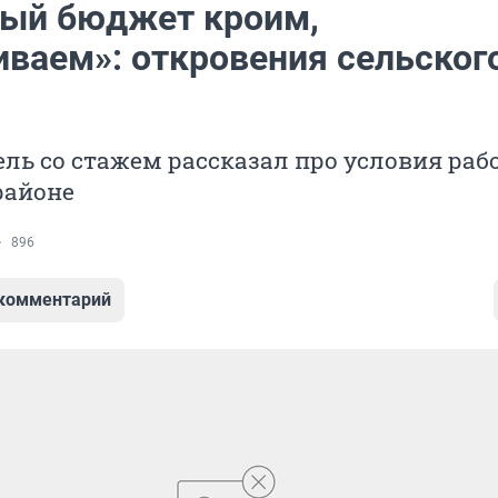
ый бюджет кроим,
иваем»: откровения сельског
ль со стажем рассказал про условия раб
районе
896
 комментарий