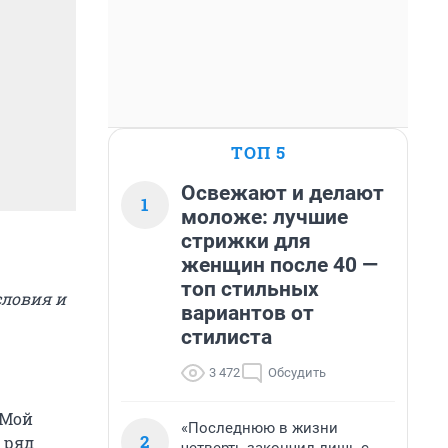
ТОП 5
Освежают и делают
1
моложе: лучшие
стрижки для
женщин после 40 —
топ стильных
словия и
вариантов от
стилиста
3 472
Обсудить
 Мой
«Последнюю в жизни
2
ь ряд