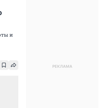
о
оты и