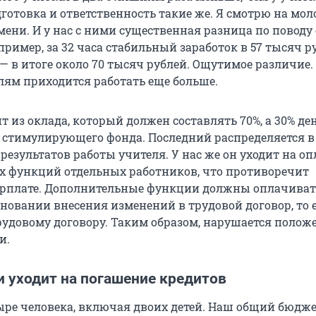
дготовка и ответственность такие же. Я смотрю на мо
мени. И у нас с ними существенная разница по поводу
апример, за 32 часа стабильный заработок в 57 тысяч р
— в итоге около 70 тысяч рублей. Ощутимое различие.
лям приходится работать еще больше.
т из оклада, который должен составлять 70%, а 30% де
 стимулирующего фонда. Последний распределяется в
результатов работы учителя. У нас же он уходит на оп
 функций отдельных работников, что противоречит
арплате. Дополнительные функции должны оплачиват
новании внесения изменений в трудовой договор, то е
рудовому договору. Таким образом, нарушается полож
и.
и уходит на погашение кредитов
тыре человека, включая двоих детей. Наш общий бюдж