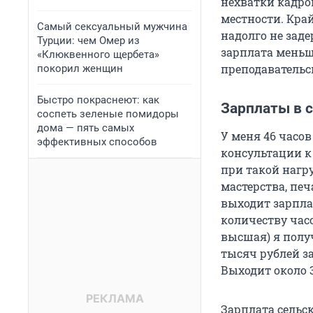
нехватки кадров
местности. Край
Самый сексуальный мужчина
надолго не зад
Турции: чем Омер из
зарплата меньш
«Клюквенного щербета»
преподавательск
покорил женщин
Быстро покраснеют: как
Зарплаты в с
соспеть зеленые помидоры
дома — пять самых
У меня 46 часов
эффективных способов
консультации к 
при такой нагр
мастерства, печ
выходит зарплат
количеству час
высшая) я полу
тысяч рублей з
Выходит около 
Зарплата сельск