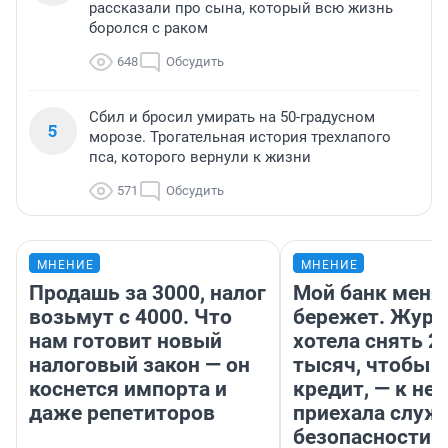
рассказали про сына, который всю жизнь
боролся с раком
648
Обсудить
Сбил и бросил умирать на 50-градусном
5
морозе. Трогательная история трехлапого
пса, которого вернули к жизни
571
Обсудить
МНЕНИЕ
МНЕНИЕ
Продашь за 3000, налог
Мой банк меня
возьмут с 4000. Что
бережет. Журн
нам готовит новый
хотела снять 2
налоговый закон — он
тысяч, чтобы п
коснется импорта и
кредит, — к не
даже репетиторов
приехала служ
безопасности