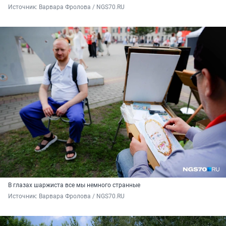
Источник: 
Варвара Фролова / NGS70.RU
В глазах шаржиста все мы немного странные
Источник: 
Варвара Фролова / NGS70.RU