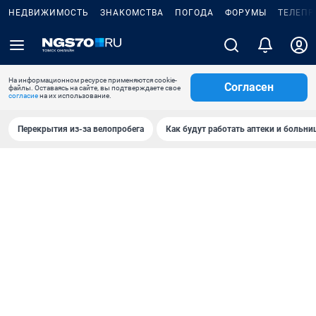
НЕДВИЖИМОСТЬ
ЗНАКОМСТВА
ПОГОДА
ФОРУМЫ
ТЕЛЕПР
На информационном ресурсе применяются cookie-
Согласен
файлы. Оставаясь на сайте, вы подтверждаете свое
согласие
на их использование.
Перекрытия из-за велопробега
Как будут работать аптеки и больн