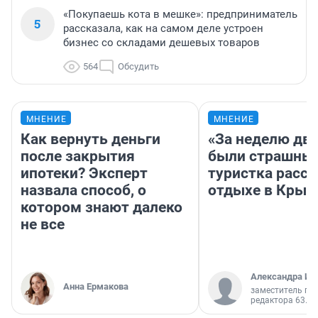
«Покупаешь кота в мешке»: предприниматель
5
рассказала, как на самом деле устроен
бизнес со складами дешевых товаров
564
Обсудить
МНЕНИЕ
МНЕНИЕ
Как вернуть деньги
«За неделю две
после закрытия
были страшные
ипотеки? Эксперт
туристка расск
назвала способ, о
отдыхе в Крым
котором знают далеко
не все
Александра Ис
Анна Ермакова
заместитель гл
редактора 63.RU