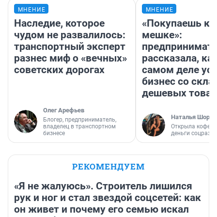
МНЕНИЕ
МНЕНИЕ
Наследие, которое
«Покупаешь ко
чудом не развалилось:
мешке»:
транспортный эксперт
предпринимат
разнес миф о «вечных»
рассказала, как
советских дорогах
самом деле ус
бизнес со скл
дешевых това
Олег Арефьев
Наталья Шорох
Блогер, предприниматель,
владелец в транспортном
Открыла кофейн
бизнесе
деньги соцразв
РЕКОМЕНДУЕМ
«Я не жалуюсь». Строитель лишился
рук и ног и стал звездой соцсетей: как
он живет и почему его семью искал