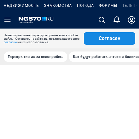
НЕДВИЖИМОСТЬ
ЗНАКОМСТВА
ПОГОДА
ФОРУМЫ
ТЕЛЕПР
На информационном ресурсе применяются cookie-
Согласен
файлы. Оставаясь на сайте, вы подтверждаете свое
согласие
на их использование.
Перекрытия из-за велопробега
Как будут работать аптеки и больн