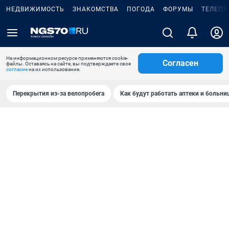
НЕДВИЖИМОСТЬ
ЗНАКОМСТВА
ПОГОДА
ФОРУМЫ
ТЕЛЕПР
На информационном ресурсе применяются cookie-
Согласен
файлы. Оставаясь на сайте, вы подтверждаете свое
согласие
на их использование.
Перекрытия из-за велопробега
Как будут работать аптеки и больн