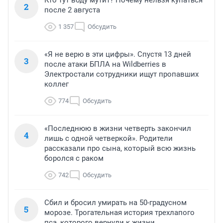
Кто тут воду мутит? Почему нельзя купаться
2
после 2 августа
1 357
Обсудить
«Я не верю в эти цифры». Спустя 13 дней
3
после атаки БПЛА на Wildberries в
Электростали сотрудники ищут пропавших
коллег
774
Обсудить
«Последнюю в жизни четверть закончил
4
лишь с одной четверкой». Родители
рассказали про сына, который всю жизнь
боролся с раком
742
Обсудить
Сбил и бросил умирать на 50-градусном
5
морозе. Трогательная история трехлапого
пса, которого вернули к жизни