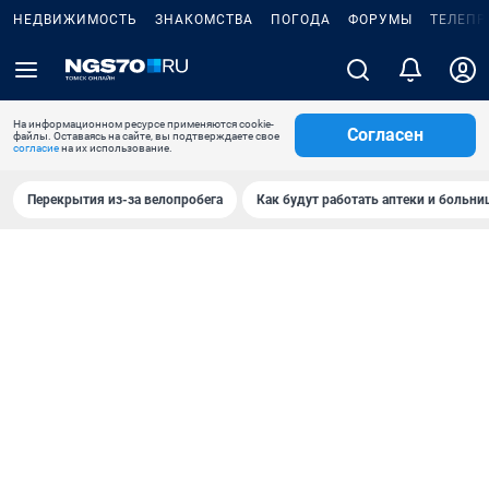
НЕДВИЖИМОСТЬ
ЗНАКОМСТВА
ПОГОДА
ФОРУМЫ
ТЕЛЕПР
На информационном ресурсе применяются cookie-
Согласен
файлы. Оставаясь на сайте, вы подтверждаете свое
согласие
на их использование.
Перекрытия из-за велопробега
Как будут работать аптеки и больн