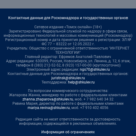
Контактные данные для Роскомнадзора и государственных органов
Сетевое издание «Томск онлайн» (18+)
Зарегистрировано Федеральной службой по надзору в сфере связи,
информационных технологий и массовых коммуникаций (Роскомнадзор)
Регистрационный номер и дата принятия решения о регистрации: ЭЛ №
ФС 77 – 83222 от 12.05.2022 г.
Учредитель: Общество с ограниченной ответственностью "ИНТЕРНЕТ
ТЕХНОЛОГИИ"
Главный редактор: Ефремов Анатолий Павлович
Адрес редакции: 630099, Россия, Новосибирск, ул. Ленина, д. 12, 6 этаж,
телефон 8 (383) 212-52-52, 8 (923) 157-00-00 (круглосуточно)
Электронный адрес редакции:
ngs70@shkulev.ru
Контактные данные для Роскомнадзора и государственных органов:
juristnsk@shkulev.ru
Техподдержка:
help@shkulev.ru
По вопросам коммерческого сотрудничества:
Жапарова Жанна, менеджер по работе с федеральными клиентами
zhanna.zhaparova@shkulev.ru
, моб. + 7 982 640 34 32
Ревина Мария, директор по работе с федеральными клиентами
mariya.revina@shkulev.ru
, моб. +7 910 402 4056
Редакция сайта не несет ответственности за достоверность
информации, содержащейся в рекламных объявлениях.
Информация об ограничениях