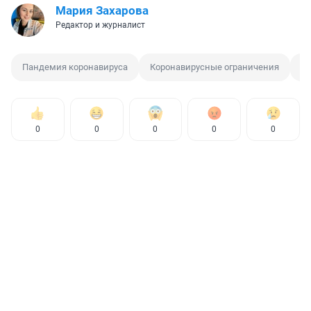
Мария Захарова
Редактор и журналист
Пандемия коронавируса
Коронавирусные ограничения
Ва
0
0
0
0
0