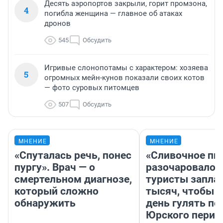
Десять аэропортов закрыли, горит промзона,
4
погибла женщина — главное об атаках
дронов
545
Обсудить
Игривые слонопотамы с характером: хозяева
5
огромных мейн-кунов показали своих котов
— фото суровых питомцев
507
Обсудить
МНЕНИЕ
МНЕНИЕ
«Спуталась речь, понес
«Сливочное пи
пургу». Врач — о
разочаровало»
смертельном диагнозе,
туристы запла
который сложно
тысяч, чтобы 
обнаружить
день гулять по
Юрского перио