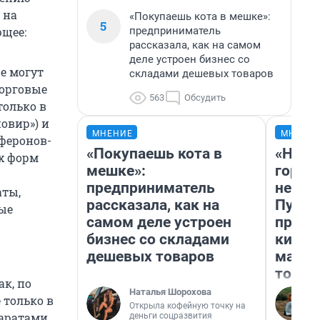
 на
«Покупаешь кота в мешке»:
5
предприниматель
ющее:
рассказала, как на самом
деле устроен бизнес со
е могут
складами дешевых товаров
торговые
563
Обсудить
только в
овир») и
МНЕНИЕ
МНЕНИ
рферонов-
«Покупаешь кота в
«Нет 
х форм
мешке»:
городо
предприниматель
недоф
аты,
рассказала, как на
Путеш
ые
самом деле устроен
проех
бизнес со складами
килом
дешевых товаров
машин
того
к, по
Наталья Шорохова
 только в
Открыла кофейную точку на
паратами
деньги соцразвития