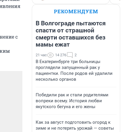
оявления
РЕКОМЕНДУЕМ
В Волгограде пытаются
спасти от страшной
нение с
смерти оставшихся без
мамы ежат
ским
21 час
14 276
2
В Екатеринбурге три больницы
проглядели запущенный рак у
пациентки. После родов ей удалили
несколько органов
Победили рак и стали родителями
вопреки всему. История любви
якутского бегуна и его жены
Как за август подготовить огород к
зиме и не потерять урожай — советы