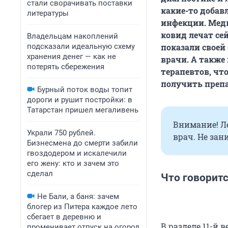
стали сворачивать поставки
какие-то добав
литературы
инфекции. Мед
ковид лечат се
Владельцам накоплений
подсказали идеальную схему
показали своей
хранения денег — как не
врачи. А также
потерять сбережения
терапевтов, чт
получить препа
Бурный поток воды топит
дороги и рушит постройки: в
Татарстан пришел мегаливень
Внимание! Л
Украли 750 рублей.
врач. Не зан
Бизнесмена до смерти забили
гвоздодером и искалечили
его жену: кто и зачем это
сделал
Что говорит
Не Бали, а баня: зачем
блогер из Питера каждое лето
сбегает в деревню и
В разделе 11-й
променивает отпуск на огород