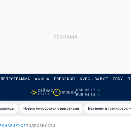
ЕЛЕПРОГРАММА
АФИША
ГОРОСКОП
КУРСЫ ВАЛЮТ
ZODY
П
USD 82,17
СЕЙЧАС
4
ПРОБКИ
+17°C
EUR 94,84
больницы
Новый микрорайон с высотками
Без денег и тренировок —
ОРОНАВИРУСЕ
ПОДРОБНОСТИ