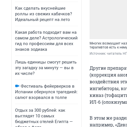
Как сделать вкуснейшие
роллы из свежих кабачков?
Идеальный рецепт на лето
Какая работа подходит вам на
самом деле? Астрологический
гид по профессиям для всех
Многих возмущает наз
терапевтов есть к нем
знаков зодиака
Источник: 
читатель Н
Лишь единицы смогут решить
Другие препара
эту загадку за минуту — вы в
их числе?
(коррекция ано
воздействия эт
Фестиваль фейерверков в
ингибиторы, ко
Испании обернулся трагедией:
киназ (тофацит
салют взорвался в толпе
ИЛ-6 (олокизума
Отдых за 300 рублей: как
выглядят 10 самых
В этом же разде
бюджетных отелей Египта —
например, «Декс