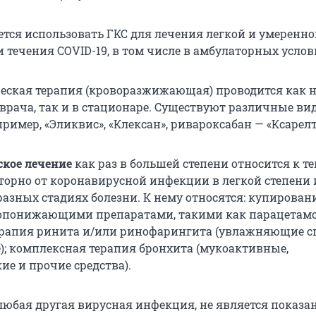
ется использовать ГКС для лечения легкой и умеренн
 течения COVID-19, в том числе в амбулаторных услов
ская терапия (кроворазжижающая) проводится как н
врача, так и в стационаре. Существуют различные ви
ример, «Эликвис», «Клексан», ривароксабан — «Ксарелт
кое лечение
как раз в большей степени относится к те
торно от коронавирусной инфекции в легкой степени 
разных стадиях болезни. К нему относятся: купирован
опонижающими препаратами, такими как парацетамо
рапия ринита и/или ринофарингита (увлажняющие с
е); комплексная терапия бронхита (мукоактивные,
ие и прочие средства).
 любая другая вирусная инфекция, не является показа