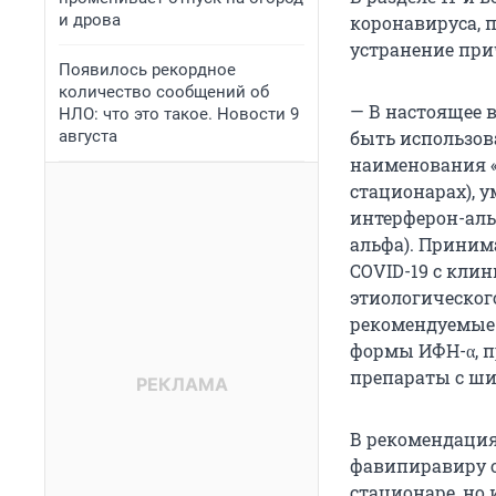
и дрова
коронавируса,
устранение при
Появилось рекордное
количество сообщений об
— В настоящее 
НЛО: что это такое. Новости 9
августа
быть использов
наименования «
стационарах), 
интерферон-аль
альфа). Приним
COVID-19 с кли
этиологическог
рекомендуемые 
формы ИФН-α, п
препараты с ши
В рекомендация
фавипиравиру о
стационаре, но