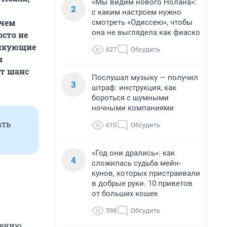
«Мы видим нового Нолана»:
2
с каким настроем нужно
 чем
смотреть «Одиссею», чтобы
она не выглядела как фиаско
осто не
тикующие
627
Обсудить
я
ет шанс
Послушал музыку — получил
3
штраф: инструкция, как
бороться с шумными
ночными компаниями
ать
610
Обсудить
«Год они дрались»: как
4
сложилась судьба мейн-
кунов, которых пристраивали
в добрые руки. 10 приветов
от больших кошек
598
Обсудить
чению