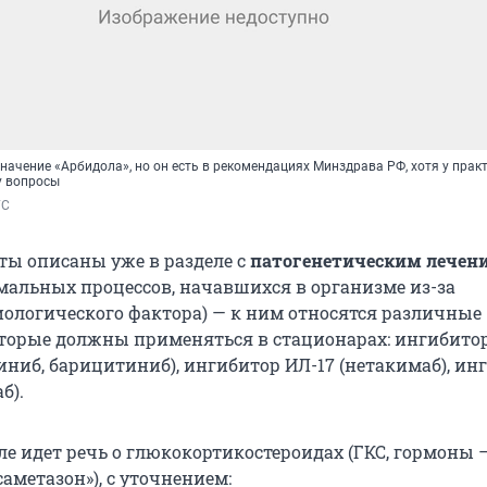
начение «Арбидола», но он есть в рекомендациях Минздрава РФ, хотя у пра
у вопросы
ГС
ты описаны уже в разделе с
патогенетическим лечен
мальных процессов, начавшихся в организме из-за
иологического фактора) — к ним относятся различные
торые должны применяться в стационарах: ингибито
иниб, барицитиниб), ингибитор ИЛ-17 (нетакимаб), ин
б).
ле идет речь о глюкокортикостероидах (ГКС, гормоны 
аметазон»), с уточнением: