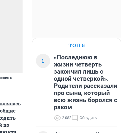
ТОП 5
«Последнюю в
1
жизни четверть
закончил лишь с
одной четверкой».
чения с
Родители рассказали
про сына, который
всю жизнь боролся с
авлялась
раком
 общие
ходить
2 082
Обсудить
й по
чезали,