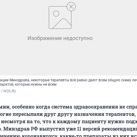
ации Минздрава, некоторые терапевты всё равно дают всем общую схему ле
аратов, которые нужны не всем
 / NGS.RU
мии, особенно когда система здравоохранения не спр
ногие пересылали друг другу назначения терапевтов,
 несмотря на то, что к каждому пациенту
нужно под
 Минздрав РФ выпустил уже 11 версий рекомендаци
лечению коронавируса: какие-то препараты из них ис