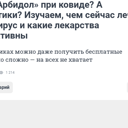
Арбидол» при ковиде? А
тики? Изучаем, чем сейчас ле
ирус и какие лекарства
ктивны
иках можно даже получить бесплатные
но сложно — на всех не хватает
1 214
арий