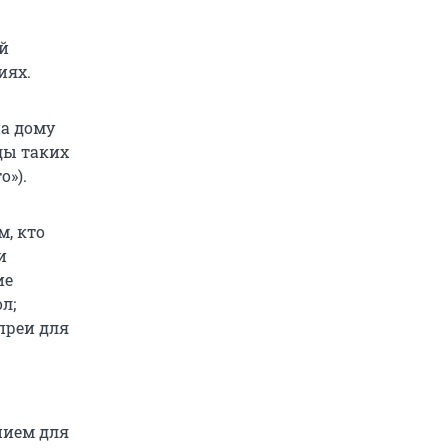
ой
иях.
а дому
ды таких
о»).
м, кто
и
ие
л;
преи для
нием для