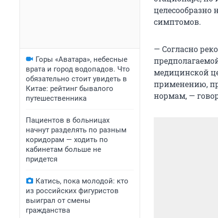
целесообразно н
симптомов.
— Согласно рек
Горы «Аватара», небесные
предполагаемой 
врата и город водопадов. Что
медицинской це
обязательно стоит увидеть в
применению, пр
Китае: рейтинг бывалого
нормам, — гово
путешественника
Пациентов в больницах
начнут разделять по разным
коридорам — ходить по
кабинетам больше не
придется
Катись, пока молодой: кто
из российских фигуристов
выиграл от смены
гражданства