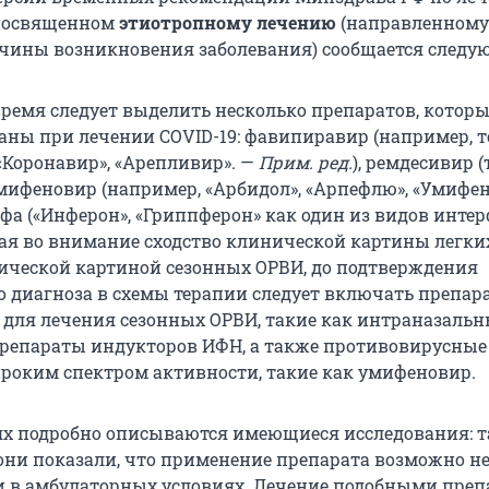
 посвященном
этиотропному лечению
(направленному
чины возникновения заболевания) сообщается следу
время следует выделить несколько препаратов, которы
аны при лечении COVID-19: фавипиравир (например, 
Коронавир», «Арепливир». —
Прим. ред.
), ремдесивир (
умифеновир (например, «Арбидол», «Арпефлю», «Умифен
фа («Инферон», «Гриппферон» как один из видов инте
ая во внимание сходство клинической картины легки
нической картиной сезонных ОРВИ, до подтверждения
о диагноза в схемы терапии следует включать препар
для лечения сезонных ОРВИ, такие как интраназальн
репараты индукторов ИФН, а также противовирусные
роким спектром активности, такие как умифеновир.
х подробно описываются имеющиеся исследования: та
ни показали, что применение препарата возможно не
 и в амбулаторных условиях. Лечение подобными пре