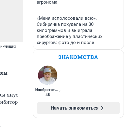
агронома
«Меня исполосовали всю».
Сибирячка похудела на 30
килограммов и выиграла
преображение у пластических
хирургов: фото до и после
ктикующих
ЗНАКОМСТВА
ием
Изобретатель
,
ры янус-
48
гибитор
Начать знакомиться
—