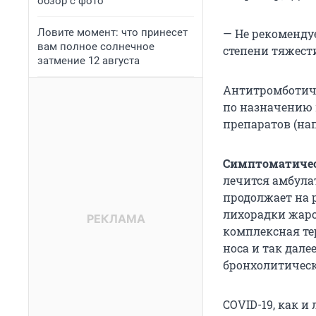
обзор с фото
Ловите момент: что принесет
— Не рекоменду
вам полное солнечное
степени тяжести
затмение 12 августа
Антитромботиче
по назначению 
препаратов (нап
Симптоматичес
лечится амбула
продолжает на 
лихорадки жар
комплексная те
носа и так дале
бронхолитическ
COVID-19, как и