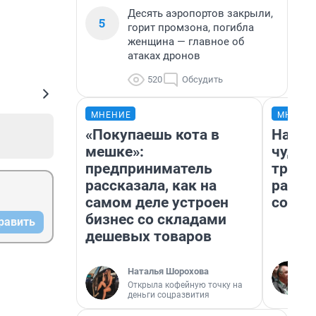
Десять аэропортов закрыли,
5
горит промзона, погибла
женщина — главное об
атаках дронов
520
Обсудить
МНЕНИЕ
МНЕНИ
«Покупаешь кота в
Насле
мешке»:
чудом
предприниматель
транс
рассказала, как на
разне
самом деле устроен
совет
бизнес со складами
равить
дешевых товаров
Наталья Шорохова
Открыла кофейную точку на
деньги соцразвития