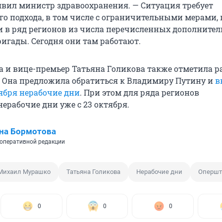
аявил министр здравоохранения. — Ситуация требует
о подхода, в том числе с ограничительными мерами,
 в ряд регионов из числа перечисленных дополните
игады. Сегодня они там работают.
а и вице-премьер Татьяна Голикова также отметила 
. Она предложила обратиться к Владимиру Путину и
в
оября нерабочие дни
. При этом для ряда регионов
ерабочие дни уже с 23 октября.
на Бормотова
оперативной редакции
Михаил Мурашко
Татьяна Голикова
Нерабочие дни
Опершт
0
0
0