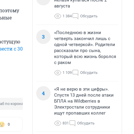
нельзя купаться после 2
августа
 поэтому
1 384
Обсудить
льные
«Последнюю в жизни
3
четверть закончил лишь с
растущую
одной четверкой». Родители
вести с 30
рассказали про сына,
который всю жизнь боролся
с раком
1 109
Обсудить
«Я не верю в эти цифры».
4
Спустя 13 дней после атаки
БПЛА на Wildberries в
аб по коронавирусу
Электростали сотрудники
ищут пропавших коллег
831
Обсудить
0