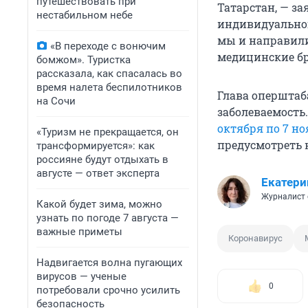
путешествовать при
Татарстан, — з
нестабильном небе
индивидуальног
мы и направили
«В переходе с вонючим
медицинские бр
бомжом». Туристка
рассказала, как спасалась во
время налета беспилотников
Глава оперштаб
на Сочи
заболеваемость
октября по 7 н
«Туризм не прекращается, он
предусмотреть н
трансформируется»: как
россияне будут отдыхать в
августе — ответ эксперта
Екатери
Журналист 
Какой будет зима, можно
узнать по погоде 7 августа —
важные приметы
Коронавирус
Надвигается волна пугающих
вирусов — ученые
0
потребовали срочно усилить
безопасность