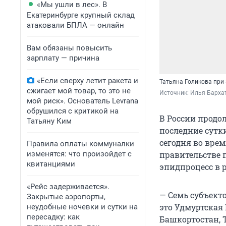
«Мы ушли в лес». В
Екатеринбурге крупный склад
атаковали БПЛА — онлайн
Вам обязаны повысить
зарплату — причина
«Если сверху летит ракета и
Татьяна Голикова при
сжигает мой товар, то это не
Источник: 
Илья Бархат
мой риск». Основатель Levrana
обрушился с критикой на
В России продо
Татьяну Ким
последние сутк
сегодня во вре
Правила оплаты коммуналки
изменятся: что произойдет с
правительстве 
квитанциями
эпидпроцесс в 
«Рейс задерживается».
— Семь субъект
Закрытые аэропорты,
это Удмуртская 
неудобные ночевки и сутки на
пересадку: как
Башкортостан, 