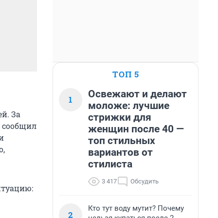
ТОП 5
Освежают и делают
1
моложе: лучшие
й. За
стрижки для
к сообщил
женщин после 40 —
и
топ стильных
о,
вариантов от
стилиста
3 417
Обсудить
итуацию:
Кто тут воду мутит? Почему
2