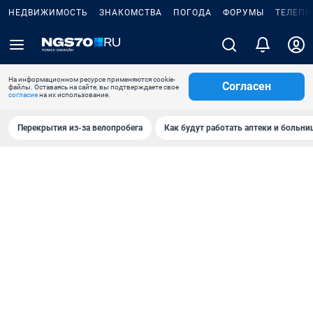
НЕДВИЖИМОСТЬ
ЗНАКОМСТВА
ПОГОДА
ФОРУМЫ
ТЕЛЕПР
На информационном ресурсе применяются cookie-
Согласен
файлы. Оставаясь на сайте, вы подтверждаете свое
согласие
на их использование.
Перекрытия из-за велопробега
Как будут работать аптеки и больн