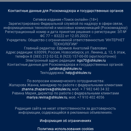
Контактные данные для Роскомнадзора и государственных органов
Сетевое издание «Томск онлайн» (18+)
Зарегистрировано Федеральной службой по надзору в сфере связи,
информационных технологий и массовых коммуникаций (Роскомнадзор)
Регистрационный номер и дата принятия решения о регистрации: ЭЛ №
ФС 77 – 83222 от 12.05.2022 г.
Учредитель: Общество с ограниченной ответственностью "ИНТЕРНЕТ
ТЕХНОЛОГИИ"
Главный редактор: Ефремов Анатолий Павлович
Адрес редакции: 630099, Россия, Новосибирск, ул. Ленина, д. 12, 6 этаж,
телефон 8 (383) 212-52-52, 8 (923) 157-00-00 (круглосуточно)
Электронный адрес редакции:
ngs70@shkulev.ru
Контактные данные для Роскомнадзора и государственных органов:
juristnsk@shkulev.ru
Техподдержка:
help@shkulev.ru
По вопросам коммерческого сотрудничества:
Жапарова Жанна, менеджер по работе с федеральными клиентами
zhanna.zhaparova@shkulev.ru
, моб. + 7 982 640 34 32
Ревина Мария, директор по работе с федеральными клиентами
mariya.revina@shkulev.ru
, моб. +7 910 402 4056
Редакция сайта не несет ответственности за достоверность
информации, содержащейся в рекламных объявлениях.
Информация об ограничениях
Политика использования cookies