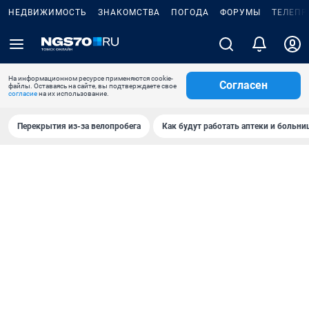
НЕДВИЖИМОСТЬ
ЗНАКОМСТВА
ПОГОДА
ФОРУМЫ
ТЕЛЕПР
На информационном ресурсе применяются cookie-
Согласен
файлы. Оставаясь на сайте, вы подтверждаете свое
согласие
на их использование.
Перекрытия из-за велопробега
Как будут работать аптеки и больн