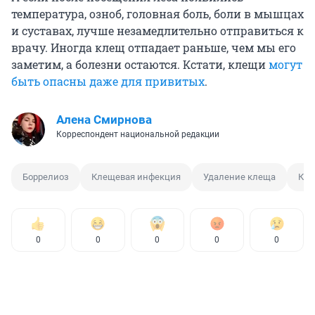
температура, озноб, головная боль, боли в мышцах
и суставах, лучше незамедлительно отправиться к
врачу. Иногда клещ отпадает раньше, чем мы его
заметим, а болезни остаются. Кстати, клещи
могут
быть опасны даже для привитых
.
Алена Смирнова
Корреспондент национальной редакции
Боррелиоз
Клещевая инфекция
Удаление клеща
Кл
0
0
0
0
0