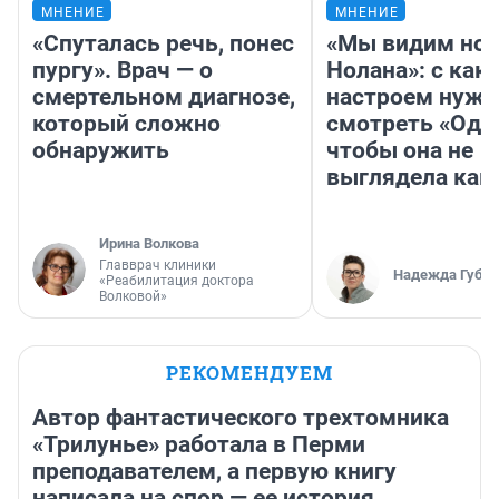
МНЕНИЕ
МНЕНИЕ
«Спуталась речь, понес
«Мы видим нов
пургу». Врач — о
Нолана»: с как
смертельном диагнозе,
настроем нужн
который сложно
смотреть «Оди
обнаружить
чтобы она не
выглядела как
Ирина Волкова
Главврач клиники
Надежда Губар
«Реабилитация доктора
Волковой»
РЕКОМЕНДУЕМ
Автор фантастического трехтомника
«Трилунье» работала в Перми
преподавателем, а первую книгу
написала на спор — ее история