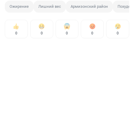
Ожирение
Лишний вес
Армизонский район
Похуден
0
0
0
0
0