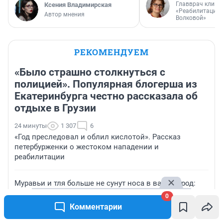
Главврач клини
Ксения Владимирская
«Реабилитация 
Автор мнения
Волковой»
РЕКОМЕНДУЕМ
«Было страшно столкнуться с
полицией». Популярная блогерша из
Екатеринбурга честно рассказала об
отдыхе в Грузии
24 минуты
1 307
6
«Год преследовал и облил кислотой». Рассказ
петербурженки о жестоком нападении и
реабилитации
Муравьи и тля больше не сунут носа в ваш огород:
народные способы борьбы с вредителями без химии
0
Комментарии
«Девчонки, вы испытываете судьбу»: что творится в