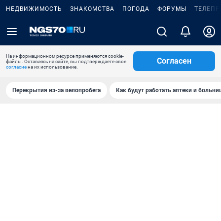
НЕДВИЖИМОСТЬ
ЗНАКОМСТВА
ПОГОДА
ФОРУМЫ
ТЕЛЕПР
На информационном ресурсе применяются cookie-
Согласен
файлы. Оставаясь на сайте, вы подтверждаете свое
согласие
на их использование.
Перекрытия из-за велопробега
Как будут работать аптеки и больн