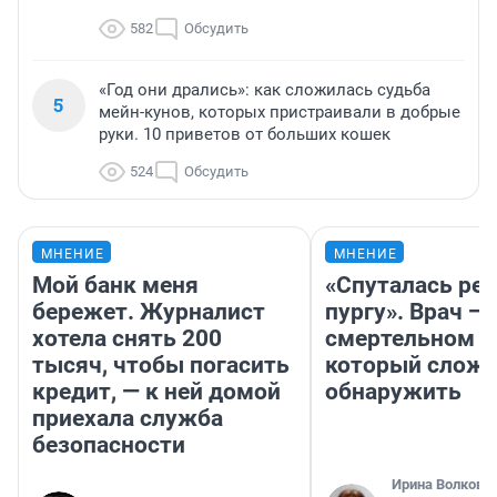
582
Обсудить
«Год они дрались»: как сложилась судьба
5
мейн-кунов, которых пристраивали в добрые
руки. 10 приветов от больших кошек
524
Обсудить
МНЕНИЕ
МНЕНИЕ
Мой банк меня
«Спуталась реч
бережет. Журналист
пургу». Врач — 
хотела снять 200
смертельном д
тысяч, чтобы погасить
который слож
кредит, — к ней домой
обнаружить
приехала служба
безопасности
Ирина Волкова