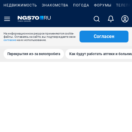
НЕДВИЖИМОСТЬ
ЗНАКОМСТВА
ПОГОДА
ФОРУМЫ
ТЕЛЕПР
На информационном ресурсе применяются cookie-
Согласен
файлы. Оставаясь на сайте, вы подтверждаете свое
согласие
на их использование.
Перекрытия из-за велопробега
Как будут работать аптеки и больн