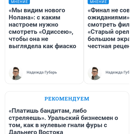
МНЕНИЕ
МНЕНИЕ
«Мы видим нового
«Финал не совп
Нолана»: с каким
ожиданиями»: 
настроем нужно
смотреть фил
смотреть «Одиссею»,
«Старый орел» 
чтобы она не
большом экран
выглядела как фиаско
честная рецен
Надежда Губарь
Надежда Губар
РЕКОМЕНДУЕМ
«Платишь бандитам, либо
стреляешь». Уральский бизнесмен о
том, как в нулевые гнали фуры с
Дальнего Востока