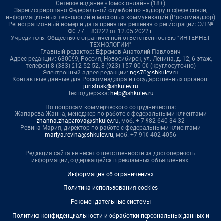
Сетевое издание «Томск онлайн» (18+)
Зарегистрировано Федеральной службой по надзору в сфере связи,
информационных технологий и массовых коммуникаций (Роскомнадзор)
Регистрационный номер и дата принятия решения о регистрации: ЭЛ №
ФС 77 – 83222 от 12.05.2022 г.
Учредитель: Общество с ограниченной ответственностью "ИНТЕРНЕТ
ТЕХНОЛОГИИ"
Главный редактор: Ефремов Анатолий Павлович
Адрес редакции: 630099, Россия, Новосибирск, ул. Ленина, д. 12, 6 этаж,
телефон 8 (383) 212-52-52, 8 (923) 157-00-00 (круглосуточно)
Электронный адрес редакции:
ngs70@shkulev.ru
Контактные данные для Роскомнадзора и государственных органов:
juristnsk@shkulev.ru
Техподдержка:
help@shkulev.ru
По вопросам коммерческого сотрудничества:
Жапарова Жанна, менеджер по работе с федеральными клиентами
zhanna.zhaparova@shkulev.ru
, моб. + 7 982 640 34 32
Ревина Мария, директор по работе с федеральными клиентами
mariya.revina@shkulev.ru
, моб. +7 910 402 4056
Редакция сайта не несет ответственности за достоверность
информации, содержащейся в рекламных объявлениях.
Информация об ограничениях
Политика использования cookies
Рекомендательные системы
Политика конфиденциальности и обработки персональных данных и