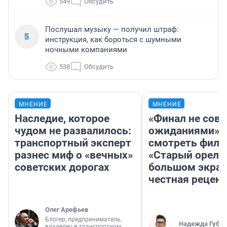
549
Обсудить
Послушал музыку — получил штраф:
5
инструкция, как бороться с шумными
ночными компаниями
538
Обсудить
МНЕНИЕ
МНЕНИЕ
Наследие, которое
«Финал не совп
чудом не развалилось:
ожиданиями»: 
транспортный эксперт
смотреть фил
разнес миф о «вечных»
«Старый орел» 
советских дорогах
большом экран
честная рецен
Олег Арефьев
Блогер, предприниматель,
Надежда Губар
владелец в транспортном