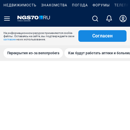
НЕДВИЖИМОСТЬ
ЗНАКОМСТВА
ПОГОДА
ФОРУМЫ
ТЕЛЕПР
На информационном ресурсе применяются cookie-
Согласен
файлы. Оставаясь на сайте, вы подтверждаете свое
согласие
на их использование.
Перекрытия из-за велопробега
Как будут работать аптеки и больн