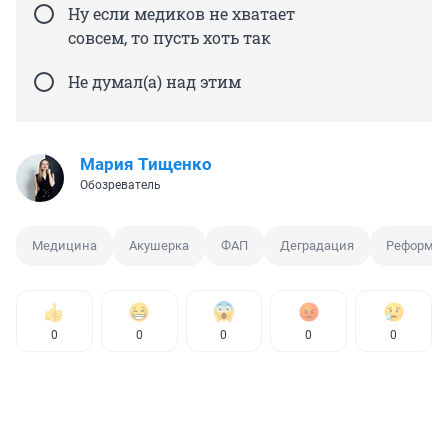
Ну если медиков не хватает
совсем, то пусть хоть так
Не думал(а) над этим
Мария Тищенко
Обозреватель
Медицина
Акушерка
ФАП
Деградация
Реформа 
0
0
0
0
0