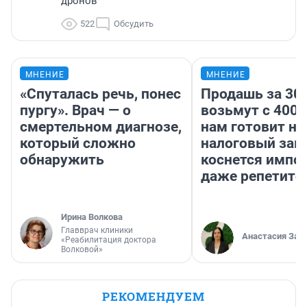
дронов
522
Обсудить
МНЕНИЕ
МНЕНИЕ
«Спуталась речь, понес
Продашь за 300
пургу». Врач — о
возьмут с 4000
смертельном диагнозе,
нам готовит н
который сложно
налоговый зако
обнаружить
коснется импор
даже репетито
Ирина Волкова
Главврач клиники
Анастасия Зав
«Реабилитация доктора
Волковой»
РЕКОМЕНДУЕМ