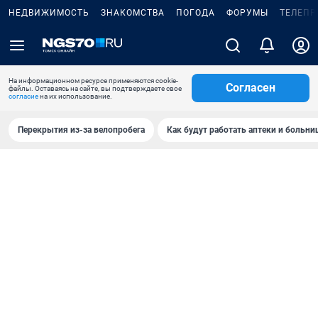
НЕДВИЖИМОСТЬ
ЗНАКОМСТВА
ПОГОДА
ФОРУМЫ
ТЕЛЕПР
На информационном ресурсе применяются cookie-
Согласен
файлы. Оставаясь на сайте, вы подтверждаете свое
согласие
на их использование.
Перекрытия из-за велопробега
Как будут работать аптеки и больн