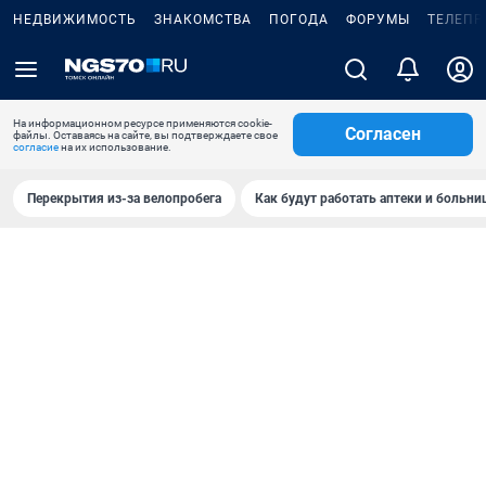
НЕДВИЖИМОСТЬ
ЗНАКОМСТВА
ПОГОДА
ФОРУМЫ
ТЕЛЕПР
На информационном ресурсе применяются cookie-
Согласен
файлы. Оставаясь на сайте, вы подтверждаете свое
согласие
на их использование.
Перекрытия из-за велопробега
Как будут работать аптеки и больн