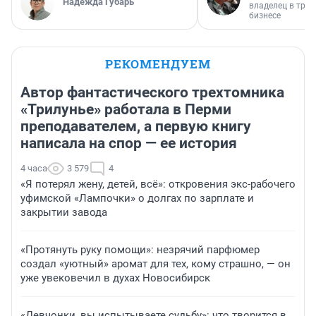
Надежда Губарь
владелец в тра
бизнесе
РЕКОМЕНДУЕМ
Автор фантастического трехтомника
«Трилунье» работала в Перми
преподавателем, а первую книгу
написала на спор — ее история
4 часа
3 579
4
«Я потерял жену, детей, всё»: откровения экс-рабочего
уфимской «Лампочки» о долгах по зарплате и
закрытии завода
«Протянуть руку помощи»: незрячий парфюмер
создал «уютный» аромат для тех, кому страшно, — он
уже увековечил в духах Новосибирск
«Девчонки, вы испытываете судьбу»: что творится в