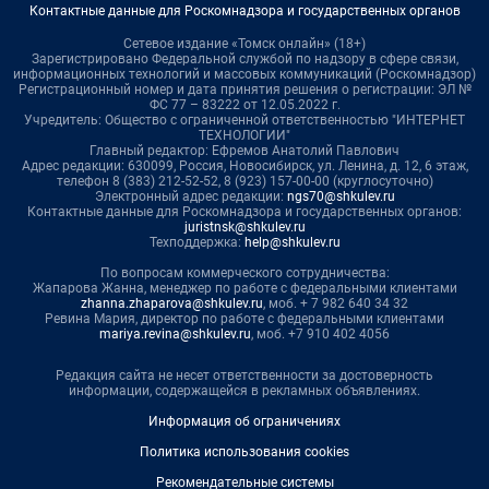
Контактные данные для Роскомнадзора и государственных органов
Сетевое издание «Томск онлайн» (18+)
Зарегистрировано Федеральной службой по надзору в сфере связи,
информационных технологий и массовых коммуникаций (Роскомнадзор)
Регистрационный номер и дата принятия решения о регистрации: ЭЛ №
ФС 77 – 83222 от 12.05.2022 г.
Учредитель: Общество с ограниченной ответственностью "ИНТЕРНЕТ
ТЕХНОЛОГИИ"
Главный редактор: Ефремов Анатолий Павлович
Адрес редакции: 630099, Россия, Новосибирск, ул. Ленина, д. 12, 6 этаж,
телефон 8 (383) 212-52-52, 8 (923) 157-00-00 (круглосуточно)
Электронный адрес редакции:
ngs70@shkulev.ru
Контактные данные для Роскомнадзора и государственных органов:
juristnsk@shkulev.ru
Техподдержка:
help@shkulev.ru
По вопросам коммерческого сотрудничества:
Жапарова Жанна, менеджер по работе с федеральными клиентами
zhanna.zhaparova@shkulev.ru
, моб. + 7 982 640 34 32
Ревина Мария, директор по работе с федеральными клиентами
mariya.revina@shkulev.ru
, моб. +7 910 402 4056
Редакция сайта не несет ответственности за достоверность
информации, содержащейся в рекламных объявлениях.
Информация об ограничениях
Политика использования cookies
Рекомендательные системы