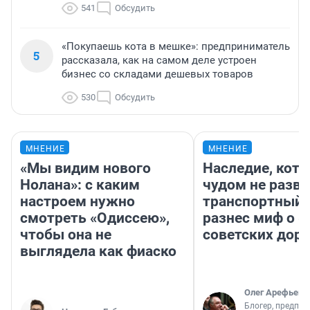
541
Обсудить
«Покупаешь кота в мешке»: предприниматель
5
рассказала, как на самом деле устроен
бизнес со складами дешевых товаров
530
Обсудить
МНЕНИЕ
МНЕНИЕ
«Мы видим нового
Наследие, кото
Нолана»: с каким
чудом не разва
настроем нужно
транспортный 
смотреть «Одиссею»,
разнес миф о 
чтобы она не
советских доро
выглядела как фиаско
Олег Арефьев
Блогер, предпри