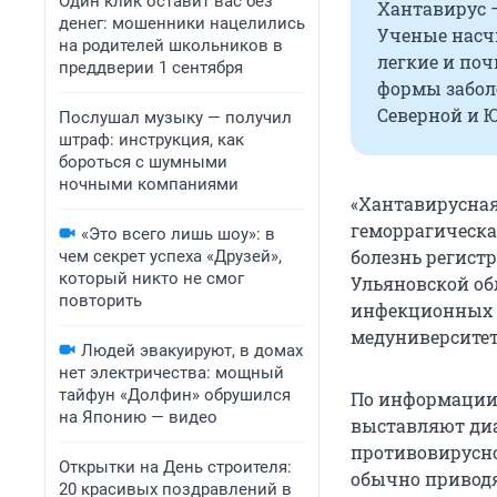
Один клик оставит вас без
Хантавирус —
денег: мошенники нацелились
Ученые насч
на родителей школьников в
легкие и поч
преддверии 1 сентября
формы заболе
Северной и 
Послушал музыку — получил
штраф: инструкция, как
бороться с шумными
ночными компаниями
«Хантавирусная
геморрагическа
«Это всего лишь шоу»: в
болезнь регистр
чем секрет успеха «Друзей»,
который никто не смог
Ульяновской об
повторить
инфекционных б
медуниверситет
Людей эвакуируют, в домах
нет электричества: мощный
тайфун «Долфин» обрушился
По информации 
на Японию — видео
выставляют диа
противовирусно
Открытки на День строителя:
обычно привод
20 красивых поздравлений в