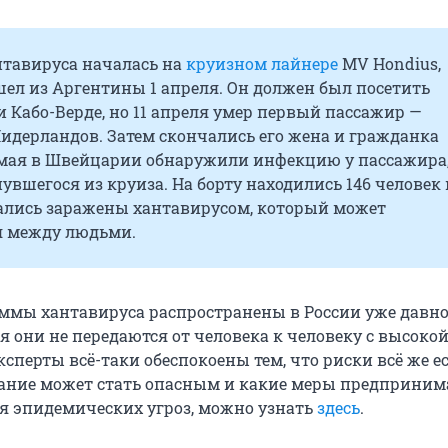
тавируса началась на
круизном лайнере
MV Hondius,
ел из Аргентины 1 апреля. Он должен был посетить
 Кабо-Верде, но 11 апреля умер первый пассажир —
идерландов. Затем скончались его жена и гражданка
 мая в Швейцарии обнаружили инфекцию у пассажира
увшегося из круиза. На борту находились 146 человек 
зались заражены хантавирусом, который может
я между людьми.
мы хантавируса распространены в России уже давно
я они не передаются от человека к человеку с высоко
ксперты всё-таки обеспокоены тем, что риски всё же ес
ание может стать опасным и какие меры предприним
 эпидемических угроз, можно узнать
здесь
.