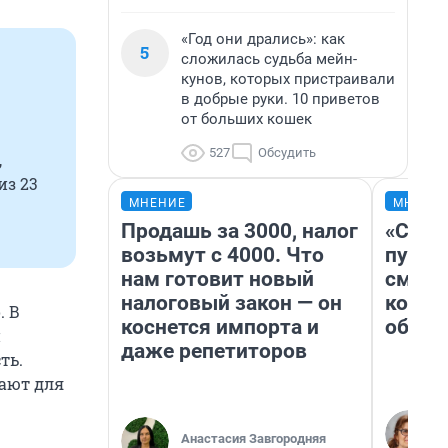
«Год они дрались»: как
5
сложилась судьба мейн-
кунов, которых пристраивали
в добрые руки. 10 приветов
от больших кошек
527
Обсудить
,
из 23
МНЕНИЕ
МНЕНИ
Продашь за 3000, налог
«Спут
возьмут с 4000. Что
пургу»
нам готовит новый
смерт
налоговый закон — он
котор
. В
коснется импорта и
обнар
й
даже репетиторов
ть.
ают для
Анастасия Завгородняя