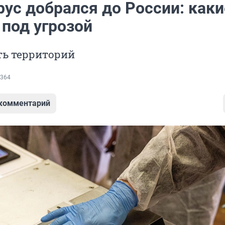
рус добрался до России: каки
 под угрозой
ть территорий
364
 комментарий