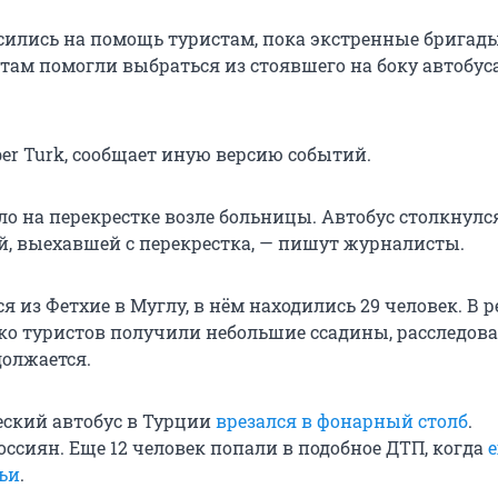
сились на помощь туристам, пока экстренные бригады
там помогли выбраться из стоявшего на боку автобуса
er Turk, сообщает иную версию событий.
о на перекрестке возле больницы. Автобус столкнулся
, выехавшей с перекрестка, — пишут журналисты.
я из Фетхие в Муглу, в нём находились 29 человек. В р
ко туристов получили небольшие ссадины, расследов
олжается.
еский автобус в Турции
врезался в фонарный столб
.
оссиян. Еще 12 человек попали в подобное ДТП, когда
е
ьи
.