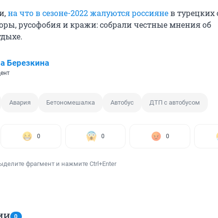
и,
на что в сезоне-2022 жалуются россияне
в турецких 
ры, русофобия и кражи: собрали честные мнения об
дыхе.
а Березкина
ент
Авария
Бетономешалка
Автобус
ДТП с автобусом
0
0
0
ыделите фрагмент и нажмите Ctrl+Enter
ИИ
0