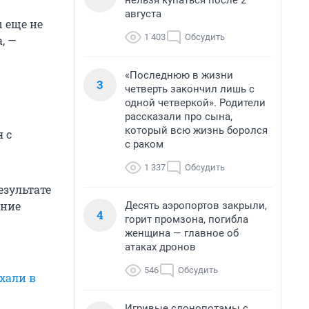
нельзя купаться после 2
августа
 еще не
1 403
Обсудить
, —
«Последнюю в жизни
3
четверть закончил лишь с
одной четверкой». Родители
рассказали про сына,
который всю жизнь боролся
 с
с раком
1 337
Обсудить
езультате
ание
Десять аэропортов закрыли,
4
горит промзона, погибла
женщина — главное об
атаках дронов
546
Обсудить
хали в
Игривые слонопотамы с