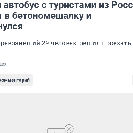
 автобус с туристами из Рос
я в бетономешалку и
нулся
еревозивший 29 человек, решил проехать
852
 комментарий