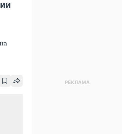
сии
 на