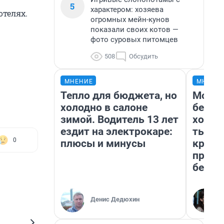
5
характером: хозяева
отелях.
огромных мейн-кунов
показали своих котов —
фото суровых питомцев
508
Обсудить
МНЕНИЕ
МНЕНИ
Тепло для бюджета, но
Мой б
холодно в салоне
береж
зимой. Водитель 13 лет
хотел
ездит на электрокаре:
тысяч
0
плюсы и минусы
креди
приех
безоп
Денис Дедюхин