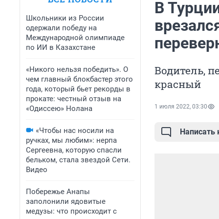
В Турции
Школьники из России
врезалс
одержали победу на
Международной олимпиаде
перевер
по ИИ в Казахстане
Водитель, п
«Никого нельзя победить». О
чем главный блокбастер этого
красный
года, который бьет рекорды в
прокате: честный отзыв на
1 июля 2022, 03:30
«Одиссею» Нолана
«Чтобы нас носили на
Написать
ручках, мы любим»: нерпа
Сергеевна, которую спасли
бельком, стала звездой Сети.
Видео
Побережье Анапы
заполонили ядовитые
медузы: что происходит с