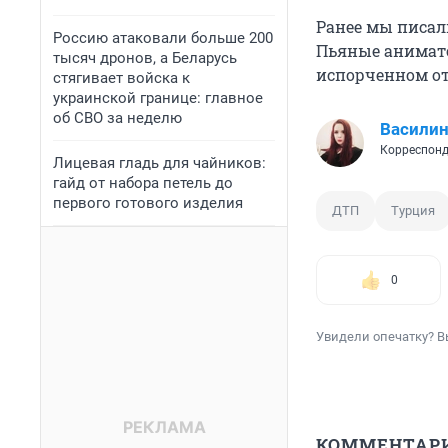
Ранее мы писал
Россию атаковали больше 200
Пьяные анимато
тысяч дронов, а Беларусь
испорченном от
стягивает войска к
украинской границе: главное
об СВО за неделю
Василин
Корреспонд
Лицевая гладь для чайников:
гайд от набора петель до
первого готового изделия
ДТП
Турция
0
Увидели опечатку? В
КОММЕНТАР