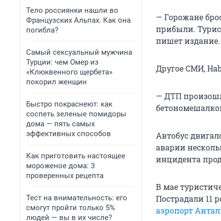
Тело россиянки нашли во
— Горожане бро
Французских Альпах. Как она
прибыли. Турис
погибла?
пишет издание.
Самый сексуальный мужчина
Турции: чем Омер из
Другое СМИ, Hab
«Клюквенного щербета»
покорил женщин
— ДТП произошл
Быстро покраснеют: как
бетономешалкой
соспеть зеленые помидоры
дома — пять самых
эффективных способов
Автобус двигалс
аварии несколь
Как приготовить настоящее
инцидента прод
мороженое дома: 3
проверенных рецепта
В мае туристич
Тест на внимательность: его
Пострадали 11 р
смогут пройти только 5%
аэропорт Антал
людей — вы в их числе?