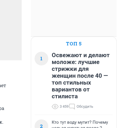
ТОП 5
Освежают и делают
1
моложе: лучшие
стрижки для
женщин после 40 —
топ стильных
ает
вариантов от
стилиста
3 459
Обсудить
ра
к.
Кто тут воду мутит? Почему
2