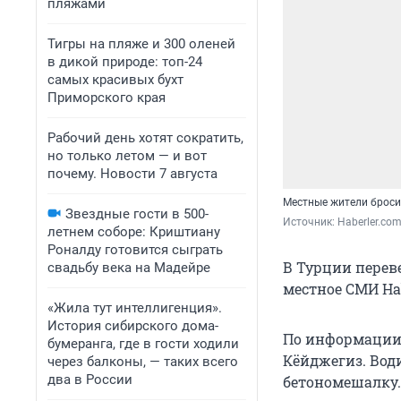
пляжами
Тигры на пляже и 300 оленей
в дикой природе: топ-24
самых красивых бухт
Приморского края
Рабочий день хотят сократить,
но только летом — и вот
почему. Новости 7 августа
Местные жители броси
Звездные гости в 500-
Источник: 
Haberler.co
летнем соборе: Криштиану
Роналду готовится сыграть
В Турции переве
свадьбу века на Мадейре
местное СМИ Hab
«Жила тут интеллигенция».
История сибирского дома-
По информации и
бумеранга, где в гости ходили
Кёйджегиз. Води
через балконы, — таких всего
два в России
бетономешалку. 