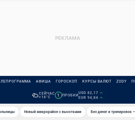
ЕЛЕПРОГРАММА
АФИША
ГОРОСКОП
КУРСЫ ВАЛЮТ
ZODY
П
USD 82,17
СЕЙЧАС
1
ПРОБКИ
+16°C
EUR 94,84
больницы
Новый микрорайон с высотками
Без денег и тренировок —