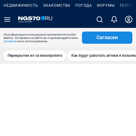
НЕДВИЖИМОСТЬ
ЗНАКОМСТВА
ПОГОДА
ФОРУМЫ
ТЕЛЕПР
На информационном ресурсе применяются cookie-
Согласен
файлы. Оставаясь на сайте, вы подтверждаете свое
согласие
на их использование.
Перекрытия из-за велопробега
Как будут работать аптеки и больн