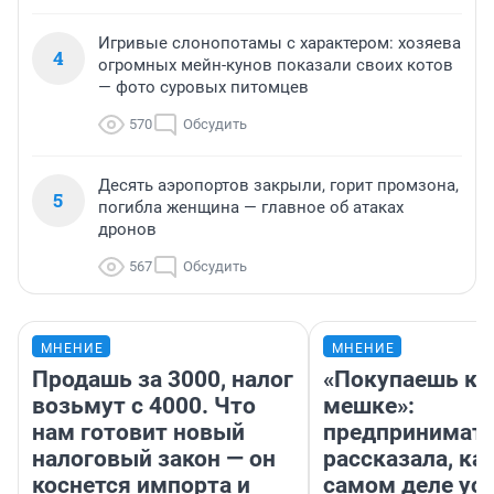
Игривые слонопотамы с характером: хозяева
4
огромных мейн-кунов показали своих котов
— фото суровых питомцев
570
Обсудить
Десять аэропортов закрыли, горит промзона,
5
погибла женщина — главное об атаках
дронов
567
Обсудить
МНЕНИЕ
МНЕНИЕ
Продашь за 3000, налог
«Покупаешь ко
возьмут с 4000. Что
мешке»:
нам готовит новый
предпринимат
налоговый закон — он
рассказала, как
коснется импорта и
самом деле ус