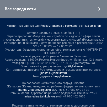
Все города сети
Контактные данные для Роскомнадзора и государственных органов
Сетевое издание «Томск онлайн» (18+)
Зарегистрировано Федеральной службой по надзору в сфере связи,
информационных технологий и массовых коммуникаций (Роскомнадзор)
Регистрационный номер и дата принятия решения о регистрации: ЭЛ №
ФС 77 – 83222 от 12.05.2022 г.
Учредитель: Общество с ограниченной ответственностью "ИНТЕРНЕТ
ТЕХНОЛОГИИ"
Главный редактор: Ефремов Анатолий Павлович
Адрес редакции: 630099, Россия, Новосибирск, ул. Ленина, д. 12, 6 этаж,
телефон 8 (383) 212-52-52, 8 (923) 157-00-00 (круглосуточно)
Электронный адрес редакции:
ngs70@shkulev.ru
Контактные данные для Роскомнадзора и государственных органов:
juristnsk@shkulev.ru
Техподдержка:
help@shkulev.ru
По вопросам коммерческого сотрудничества:
Жапарова Жанна, менеджер по работе с федеральными клиентами
zhanna.zhaparova@shkulev.ru
, моб. + 7 982 640 34 32
Ревина Мария, директор по работе с федеральными клиентами
mariya.revina@shkulev.ru
, моб. +7 910 402 4056
Редакция сайта не несет ответственности за достоверность