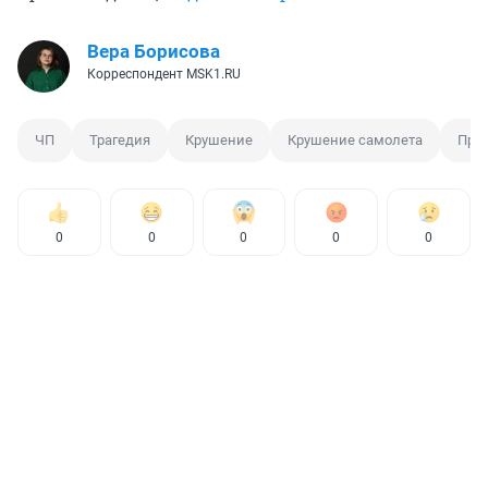
Вера Борисова
Корреспондент MSK1.RU
ЧП
Трагедия
Крушение
Крушение самолета
Про
0
0
0
0
0