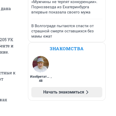
«Мужчины не терпят конкуренции».
Порнозвезда из Екатеринбурга
 дана
впервые показала своего мужа
В Волгограде пытаются спасти от
страшной смерти оставшихся без
мамы ежат
205 УК
енте и
ЗНАКОМСТВА
ние.
стные к
Изобретатель
,
ют
48
Начать знакомиться
ках