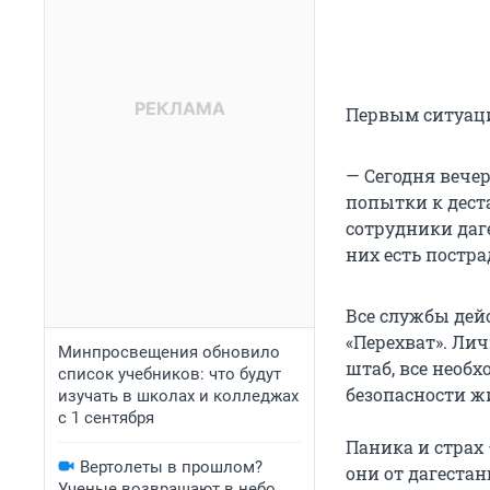
Первым ситуаци
— Сегодня вече
попытки к дест
сотрудники даг
них есть постр
Все службы дей
«Перехват». Ли
Минпросвещения обновило
штаб, все необ
список учебников: что будут
безопасности ж
изучать в школах и колледжах
с 1 сентября
Паника и страх 
Вертолеты в прошлом?
они от дагестан
Ученые возвращают в небо