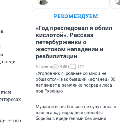
РЕКОМЕНДУЕМ
«Год преследовал и облил
в.
кислотой». Рассказ
петербурженки о
и
жестоком нападении и
ли
реабилитации
 среди
8 августа
9 581
129
«Уголовник я, родные со мной не
общаются»: как бывший «афганец» 30
лет живет в землянке посреди леса
под Рязанью
ивный
нтересах
Муравьи и тля больше не сунут носа в
ваш огород: народные способы
борьбы с вредителями без химии
дь. Этого