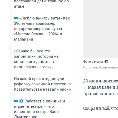
пострадали дети: главное об
атаке
«Люблю выигрывать!» Как
39-летняя парикмахер
покорила жюри конкурса
«Миссис Земля — 2026» в
Малайзии
«Сейчас бы всё это
запретили»: истории из
советского детства в
Фото с места ЧП
пионерских лагерях
Источник: 
Криминальн
На какой срок отодвинули
23 июня неизве
реформу семейной ипотеки: в
— Махачкале и 
правительстве назвали риски
православного 
Работает в клинике и
играет в театре — что
Собрали всё, что
известно о сестре Вани
Дмитриенко,