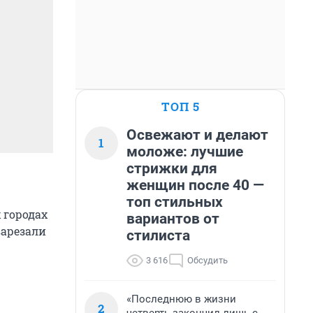
ТОП 5
Освежают и делают
1
моложе: лучшие
стрижки для
женщин после 40 —
топ стильных
 городах
вариантов от
зарезали
стилиста
3 616
Обсудить
«Последнюю в жизни
2