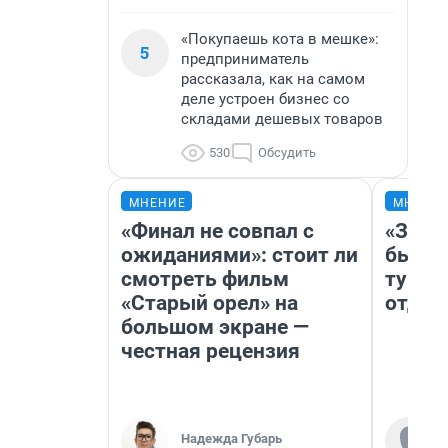
«Покупаешь кота в мешке»:
5
предприниматель
рассказала, как на самом
деле устроен бизнес со
складами дешевых товаров
530
Обсудить
МНЕНИЕ
МНЕНИ
«Финал не совпал с
«За н
ожиданиями»: стоит ли
были 
смотреть фильм
турис
«Старый орел» на
отдых
большом экране —
честная рецензия
Надежда Губарь