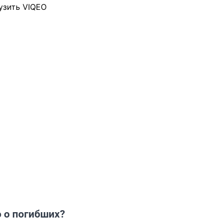
узить VIQEO
 о погибших?