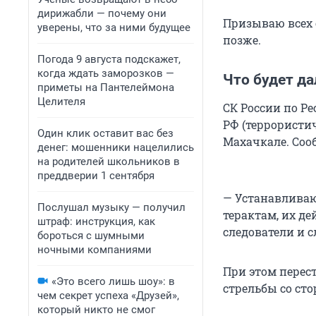
дирижабли — почему они
Призываю всех 
уверены, что за ними будущее
позже.
Погода 9 августа подскажет,
когда ждать заморозков —
Что будет д
приметы на Пантелеймона
Целителя
СК России по Ре
РФ (террористи
Один клик оставит вас без
Махачкале. Соо
денег: мошенники нацелились
на родителей школьников в
преддверии 1 сентября
— Устанавливаю
Послушал музыку — получил
терактам, их де
штраф: инструкция, как
следователи и 
бороться с шумными
ночными компаниями
При этом перес
«Это всего лишь шоу»: в
стрельбы со ст
чем секрет успеха «Друзей»,
который никто не смог