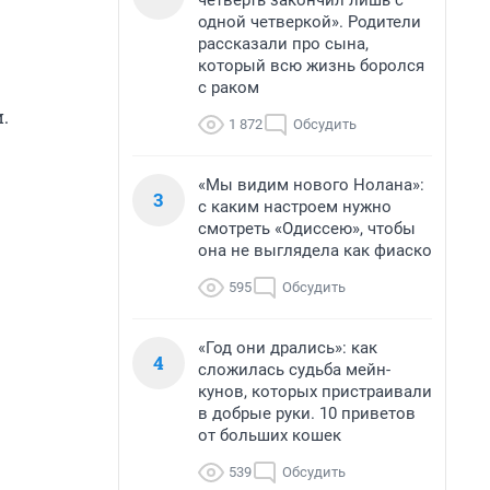
четверть закончил лишь с
одной четверкой». Родители
рассказали про сына,
который всю жизнь боролся
с раком
.
1 872
Обсудить
«Мы видим нового Нолана»:
3
с каким настроем нужно
смотреть «Одиссею», чтобы
она не выглядела как фиаско
595
Обсудить
«Год они дрались»: как
4
сложилась судьба мейн-
кунов, которых пристраивали
в добрые руки. 10 приветов
от больших кошек
539
Обсудить