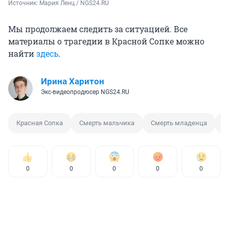
Источник: 
Мария Ленц / NGS24.RU
Мы продолжаем следить за ситуацией. Все
материалы о трагедии в Красной Сопке можно
найти
здесь
.
Ирина Харитон
Экс-видеопродюсер NGS24.RU
Красная Сопка
Смерть мальчика
Смерть младенца
П
0
0
0
0
0