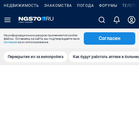
НЕДВИЖИМОСТЬ
ЗНАКОМСТВА
ПОГОДА
ФОРУМЫ
ТЕЛЕПР
На информационном ресурсе применяются cookie-
Согласен
файлы. Оставаясь на сайте, вы подтверждаете свое
согласие
на их использование.
Перекрытия из-за велопробега
Как будут работать аптеки и больн