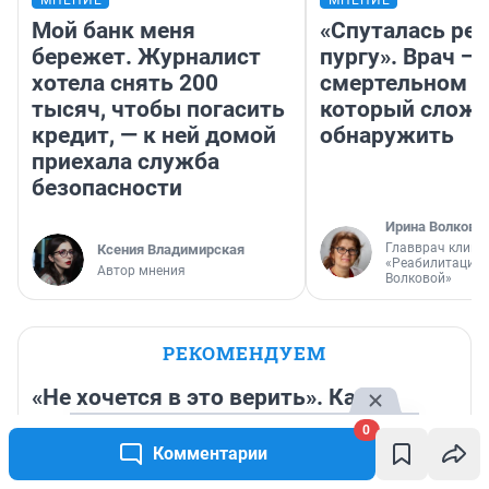
МНЕНИЕ
МНЕНИЕ
Мой банк меня
«Спуталась реч
бережет. Журналист
пургу». Врач — 
хотела снять 200
смертельном д
тысяч, чтобы погасить
который слож
кредит, — к ней домой
обнаружить
приехала служба
безопасности
Ирина Волкова
Главврач клини
Ксения Владимирская
«Реабилитация 
Автор мнения
Волковой»
РЕКОМЕНДУЕМ
«Не хочется в это верить». Как
сложилась судьба «следователя на
0
золотом Lexus» после скандала в
Комментарии
Екатеринбурге