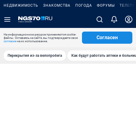
НЕДВИЖИМОСТЬ
ЗНАКОМСТВА
ПОГОДА
ФОРУМЫ
ТЕЛЕПР
На информационном ресурсе применяются cookie-
Согласен
файлы. Оставаясь на сайте, вы подтверждаете свое
согласие
на их использование.
Перекрытия из-за велопробега
Как будут работать аптеки и больн