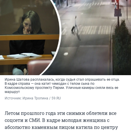
Ирина Шатова расплакалась, когда судья стал опрашивать ее отца.
В кадре справа — она катит чемодан с телом сына по
Комсомольскому проспекту Перми. Уличные камеры сняли весь ее
маршрут
Источник: 
Ирина Тропина / 59.RU 
Летом прошлого года эти снимки облетели все
соцсети и СМИ. В кадре молодая женщина с
абсолютно каменным лицом катила по центру