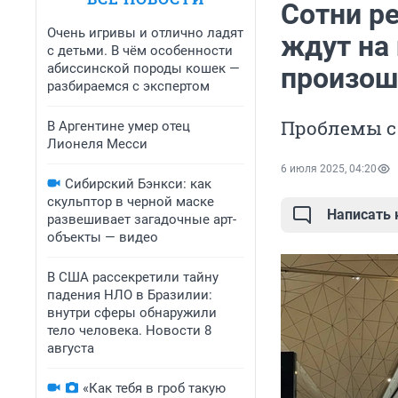
Сотни р
Очень игривы и отлично ладят
ждут на 
с детьми. В чём особенности
абиссинской породы кошек —
произош
разбираемся с экспертом
Проблемы с 
В Аргентине умер отец
Лионеля Месси
6 июля 2025, 04:20
Сибирский Бэнкси: как
скульптор в черной маске
Написать
развешивает загадочные арт-
объекты — видео
В США рассекретили тайну
падения НЛО в Бразилии:
внутри сферы обнаружили
тело человека. Новости 8
августа
«Как тебя в гроб такую