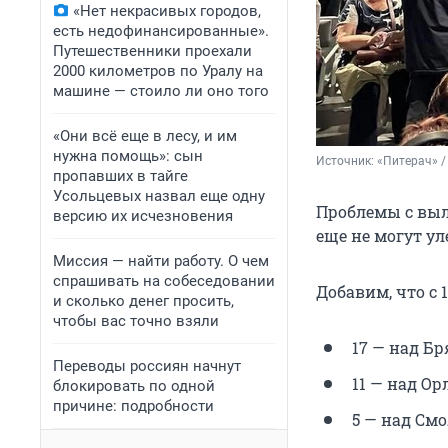
«Нет некрасивых городов,
есть недофинансированные».
Путешественники проехали
2000 километров по Уралу на
машине — стоило ли оно того
«Они всё еще в лесу, и им
нужна помощь»: сын
Источник: 
«Питерач» /
пропавших в тайге
Усольцевых назвал еще одну
Проблемы с вы
версию их исчезновения
еще не могут ул
Миссия — найти работу. О чем
спрашивать на собеседовании
Добавим, что с 
и сколько денег просить,
чтобы вас точно взяли
17 — над Бр
Переводы россиян начнут
11 — над Ор
блокировать по одной
причине: подробности
5 — над См