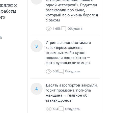
четверть закончил лишь с
прилет и
одной четверкой». Родители
рассказали про сына,
я работы
который всю жизнь боролся
ого
с раком
1 658
Обсудить
в
Игривые слонопотамы с
3
характером: хозяева
огромных мейн-кунов
показали своих котов —
фото суровых питомцев
600
Обсудить
Десять аэропортов закрыли,
4
горит промзона, погибла
женщина — главное об
атаках дронов
584
Обсудить