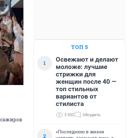
ТОП 5
Освежают и делают
1
моложе: лучшие
стрижки для
женщин после 40 —
топ стильных
вариантов от
стилиста
3 552
Обсудить
ассажиров
«Последнюю в жизни
2