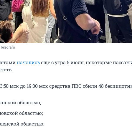
 Telegram
летами
начались
еще с утра 5 июля, некоторые пассаж
ететь.
13:50 мск до 19:00 мск средства ПВО сбили 48 беспилотн
янской областью;
ловской областью;
оленской областью;