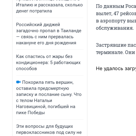
Италию и рассказала, сколько
По данным Росав
денег потратила
вылет, 47 рейсо
в аэропорту вы
Российский диджей
обслуживания.
загадочно пропал в Таиланде
— связь с ним прервалась
накануне его дня рождения
Застрявшие пас
терминале.
Они 
Как спастись от жары без
кондиционера: 5 работающих
Не удалось загр
способов
Покорила пять вершин,
оставила предсмертную
записку и послание сыну. Что
с телом Натальи
Наговициной, погибшей на
пике Победы
Эти вопросы для будущих
первоклассников под силу не