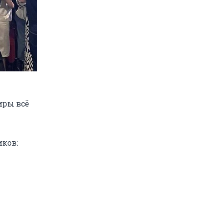
иры всё
иков: