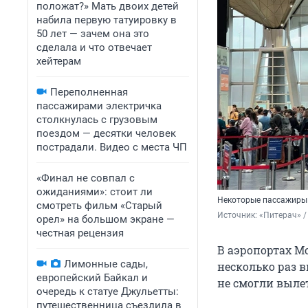
положат?» Мать двоих детей
набила первую татуировку в
50 лет — зачем она это
сделала и что отвечает
хейтерам
Переполненная
пассажирами электричка
столкнулась с грузовым
поездом — десятки человек
пострадали. Видео с места ЧП
«Финал не совпал с
ожиданиями»: стоит ли
Некоторые пассажиры 
смотреть фильм «Старый
Источник: 
«Питерач» / 
орел» на большом экране —
честная рецензия
В аэропортах М
Лимонные сады,
несколько раз 
европейский Байкал и
не смогли вылет
очередь к статуе Джульетты:
путешественница съездила в