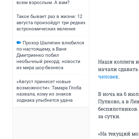
всем взрослым. А вам?
Такое бывает раз в жизни: 12
августа произойдут три редких
астрономических явления
Прохор Шаляпин влюбился
по-настоящему, а Ваня
Дмитриенко побил
Наши коллеги и
необычный рекорд: новости
из мира шоу-бизнеса
начали сдавать 
человек
.
«Август принесет новые
возможности»: Тамара Глоба
В ночь на 6 ию
назвала, кому из знаков
зодиака улыбнется удача
Пулково, а в Л
беспилотников
за сутки.
«На текущий мо