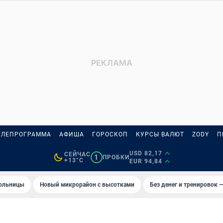
ЕЛЕПРОГРАММА
АФИША
ГОРОСКОП
КУРСЫ ВАЛЮТ
ZODY
П
USD 82,17
СЕЙЧАС
1
ПРОБКИ
+13°C
EUR 94,84
больницы
Новый микрорайон с высотками
Без денег и тренировок —