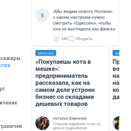
«Мы видим нового Нолана»:
5
с каким настроем нужно
смотреть «Одиссею», чтобы
она не выглядела как фиаско
549
Обсудить
МНЕНИЕ
МНЕНИ
ассажиры
«Покупаешь кота в
Прода
отни
мешке»:
возьм
предприниматель
нам г
рассказала, как на
налог
рт
самом деле устроен
косне
бизнес со складами
даже 
ничение
дешевых товаров
Наталья Шорохова
Открыла кофейную точку на
ограничен
деньги соцразвития