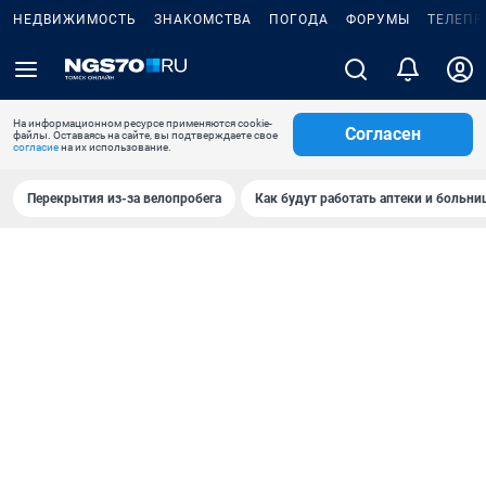
НЕДВИЖИМОСТЬ
ЗНАКОМСТВА
ПОГОДА
ФОРУМЫ
ТЕЛЕПР
На информационном ресурсе применяются cookie-
Согласен
файлы. Оставаясь на сайте, вы подтверждаете свое
согласие
на их использование.
Перекрытия из-за велопробега
Как будут работать аптеки и больн