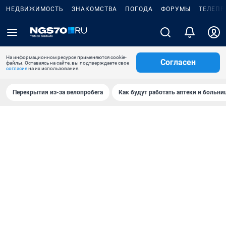
НЕДВИЖИМОСТЬ
ЗНАКОМСТВА
ПОГОДА
ФОРУМЫ
ТЕЛЕПР
На информационном ресурсе применяются cookie-
Согласен
файлы. Оставаясь на сайте, вы подтверждаете свое
согласие
на их использование.
Перекрытия из-за велопробега
Как будут работать аптеки и больн