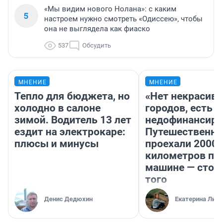
«Мы видим нового Нолана»: с каким
5
настроем нужно смотреть «Одиссею», чтобы
она не выглядела как фиаско
537
Обсудить
МНЕНИЕ
МНЕНИЕ
Тепло для бюджета, но
«Нет некрасив
холодно в салоне
городов, есть
зимой. Водитель 13 лет
недофинансиро
ездит на электрокаре:
Путешественн
плюсы и минусы
проехали 2000
километров по 
машине — стои
того
Денис Дедюхин
Екатерина Лит