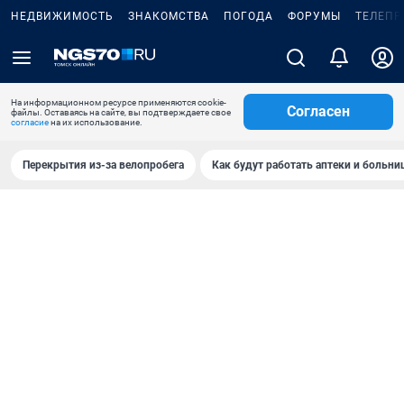
НЕДВИЖИМОСТЬ
ЗНАКОМСТВА
ПОГОДА
ФОРУМЫ
ТЕЛЕПР
На информационном ресурсе применяются cookie-
Согласен
файлы. Оставаясь на сайте, вы подтверждаете свое
согласие
на их использование.
Перекрытия из-за велопробега
Как будут работать аптеки и больн