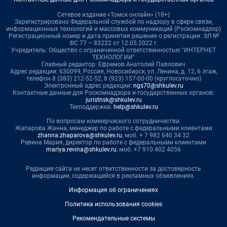
Сетевое издание «Томск онлайн» (18+)
Зарегистрировано Федеральной службой по надзору в сфере связи,
информационных технологий и массовых коммуникаций (Роскомнадзор)
Регистрационный номер и дата принятия решения о регистрации: ЭЛ №
ФС 77 – 83222 от 12.05.2022 г.
Учредитель: Общество с ограниченной ответственностью "ИНТЕРНЕТ
ТЕХНОЛОГИИ"
Главный редактор: Ефремов Анатолий Павлович
Адрес редакции: 630099, Россия, Новосибирск, ул. Ленина, д. 12, 6 этаж,
телефон 8 (383) 212-52-52, 8 (923) 157-00-00 (круглосуточно)
Электронный адрес редакции:
ngs70@shkulev.ru
Контактные данные для Роскомнадзора и государственных органов:
juristnsk@shkulev.ru
Техподдержка:
help@shkulev.ru
По вопросам коммерческого сотрудничества:
Жапарова Жанна, менеджер по работе с федеральными клиентами
zhanna.zhaparova@shkulev.ru
, моб. + 7 982 640 34 32
Ревина Мария, директор по работе с федеральными клиентами
mariya.revina@shkulev.ru
, моб. +7 910 402 4056
Редакция сайта не несет ответственности за достоверность
информации, содержащейся в рекламных объявлениях.
Информация об ограничениях
Политика использования cookies
Рекомендательные системы