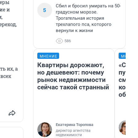
меры
Сбил и бросил умирать на 50-
ие и
5
градусном морозе.
,
Трогательная история
ереход,
трехлапого пса, которого
вернули к жизни
586
МНЕНИЕ
МНЕНИ
Квартиры дорожают,
«Спут
ь их, а
но дешевеют: почему
пургу»
 всех
рынок недвижимости
смерт
сейчас такой странный
котор
обнар
Екатерина Торопова
директор агентства
недвижимости