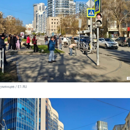
умянцев / E1.RU