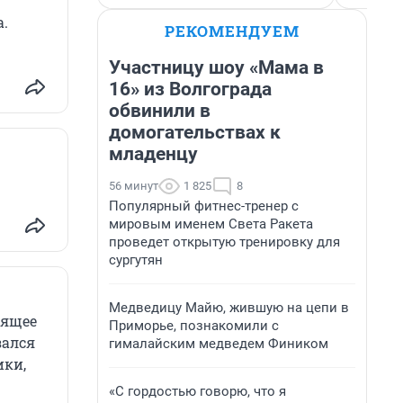
.
РЕКОМЕНДУЕМ
Участницу шоу «Мама в
16» из Волгограда
обвинили в
домогательствах к
младенцу
56 минут
1 825
8
Популярный фитнес-тренер с
мировым именем Света Ракета
проведет открытую тренировку для
сургутян
Медведицу Майю, жившую на цепи в
оящее
Приморье, познакомили с
зался
гималайским медведем Фиником
ики,
«С гордостью говорю, что я