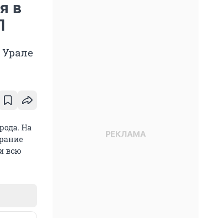
я в
П
 Урале
рода. На
орание
и всю