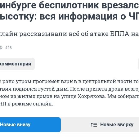
инбурге беспилотник врезалс
ысотку: вся информация о Ч
лайн рассказывали всё об атаке БПЛА на
428
 комментарий
е рано утром прогремел взрыв в центральной части го
твия поднялся густой дым. После прилета дрона возг
ном из жилых домов на улице Хохрякова. Мы собирал
ЧП в режиме онлайн.
Новые внизу
Новые вверху