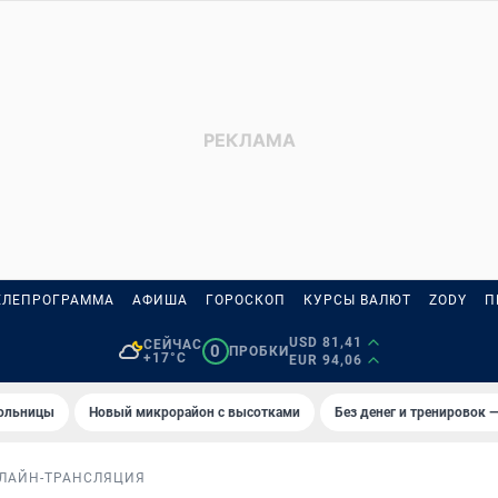
ЕЛЕПРОГРАММА
АФИША
ГОРОСКОП
КУРСЫ ВАЛЮТ
ZODY
П
USD 81,41
СЕЙЧАС
0
ПРОБКИ
+17°C
EUR 94,06
больницы
Новый микрорайон с высотками
Без денег и тренировок —
ЛАЙН-ТРАНСЛЯЦИЯ