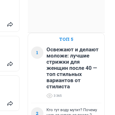
ТОП 5
Освежают и делают
1
моложе: лучшие
стрижки для
женщин после 40 —
топ стильных
вариантов от
стилиста
3 365
Кто тут воду мутит? Почему
2