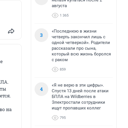
нельзя купаться после 2
августа
1 365
«Последнюю в жизни
3
четверть закончил лишь с
одной четверкой». Родители
рассказали про сына,
который всю жизнь боролся
с раком
ке
859
ПЛА.
«Я не верю в эти цифры».
4
сты
Спустя 13 дней после атаки
ется.
БПЛА на Wildberries в
Электростали сотрудники
ищут пропавших коллег
во на
795