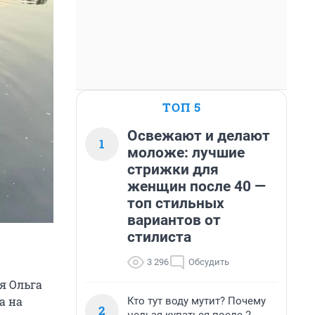
ТОП 5
Освежают и делают
1
моложе: лучшие
стрижки для
женщин после 40 —
топ стильных
вариантов от
стилиста
3 296
Обсудить
я Ольга
а на
Кто тут воду мутит? Почему
2