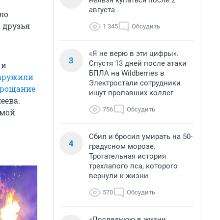
нельзя купаться после 2
августа
ло
и друзья
1 345
Обсудить
«Я не верю в эти цифры».
3
Спустя 13 дней после атаки
 и
БПЛА на Wildberries в
аружили
Электростали сотрудники
прощание
ищут пропавших коллег
еева.
756
Обсудить
амой
Сбил и бросил умирать на 50-
4
градусном морозе.
Трогательная история
трехлапого пса, которого
вернули к жизни
570
Обсудить
«Последнюю в жизни