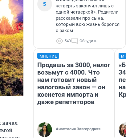
5
четверть закончил лишь с
одной четверкой». Родители
рассказали про сына,
который всю жизнь боролся
с раком
549
Обсудить
МНЕНИЕ
МНЕНИ
Продашь за 3000, налог
«Был 
возьмут с 4000. Что
349 р
нам готовит новый
педаг
налоговый закон — он
на бил
коснется импорта и
Крым 
даже репетиторов
и начал
Анастасия Завгородняя
ьгой.
ортного.