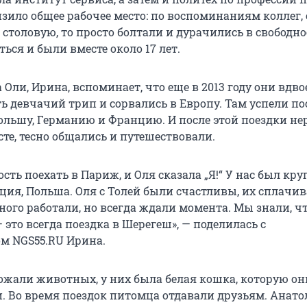
зило общее рабочее место: по воспоминаниям коллег, 
 столовую, то просто болтали и дурачились в свободно
ься и были вместе около 17 лет.
Оли, Ирина, вспоминает, что еще в 2013 году они вдв
ь девчачий трип и сорвались в Европу. Там успели по
ольшу, Германию и Францию. И после этой поездки не
те, тесно общались и путешествовали.
ть поехать в Париж, и Оля сказала „Я!“ У нас был круг
ция, Польша. Оля с Толей были счастливы, их сплачи
ого работали, но всегда ждали момента. Мы знали, чт
это всегда поездка в Шерегеш», — поделилась с
м NGS55.RU Ирина.
жали животных, у них была белая кошка, которую он
. Во время поездок питомца отдавали друзьям. Анат