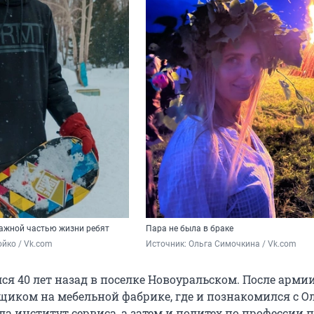
ажной частью жизни ребят
Пара не была в браке
йко / Vk.com
Источник: 
Ольга Симочкина / Vk.com
ся 40 лет назад в поселке Новоуральском. После арми
щиком на мебельной фабрике, где и познакомился с Ол
 институт сервиса, а затем и политех по профессии п