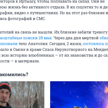
екторов к Иртышу, чтобы поплавать на сапах. Они не
ою жизнь без активного отдыха. В их соцсетях то и де
афии, видео о путешествиях. Но на этот раз близкие 
лись фотографий и СМС.
атолий на связь не вышли. Их близкие забили тревогу
асштабные поиски 28 мая
. Через два дня мертвой
обн
опознали
тело Анатолия. Сегодня, 2 июня,
состоялось 
ошло в Омске в храме Спаса Нерукотворного на Мендел
 всю историю влюбленных — от их знакомства и до с
ости — в материале.
накомились?