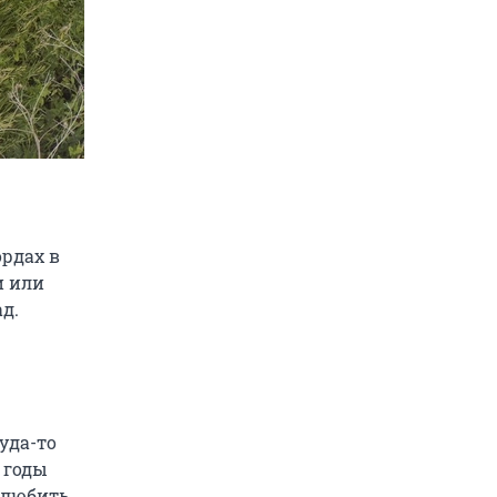
ордах в
и или
д.
уда-то
 годы
олюбить