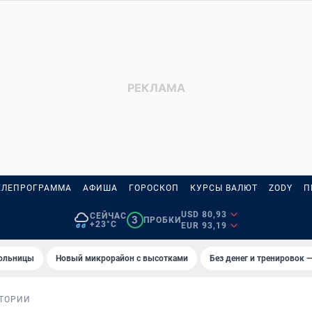
ЕЛЕПРОГРАММА
АФИША
ГОРОСКОП
КУРСЫ ВАЛЮТ
ZODY
П
USD 80,93
СЕЙЧАС
3
ПРОБКИ
+23°C
EUR 93,19
больницы
Новый микрорайон с высотками
Без денег и тренировок —
ТОРИИ