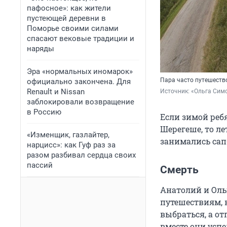
пафосное»: как жители
пустеющей деревни в
Поморье своими силами
спасают вековые традиции и
наряды
Эра «нормальных иномарок»
Пара часто путешеств
официально закончена. Для
Renault и Nissan
Источник: 
«Ольга Симо
заблокировали возвращение
в Россию
Если зимой реб
Шерегеше, то л
«Изменщик, газлайтер,
занимались сап
нарцисс»: как Гуф раз за
разом разбивал сердца своих
пассий
Смерть
Анатолий и Оль
путешествиям, 
выбраться, а о
вместе они усп