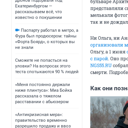
дронов подорвали под
бульваре Архит
Екатеринбургом —
представляли св
рассказываем всё, что
мелькали фотогр
известно о покушении
так и не дожда
Паспарту работал в метро, а
Фура был продюсером: тайны
Ни Ольга, ни Ан
«Форта Боярд», о которых вы
организовали м
не знали
Ольгу, а 1 июня
с парой
. Оно пр
Сможете не попасться на
NGS55.RU
собрал
уловки? На вопросах этого
теста спотыкаются 90 % людей
смерти. Подробн
«Меня постоянно держали
Как они поз
ниже плинтуса»: Миа Бойка
рассказала о тяжелом
расставании с абьюзером
«Антикризисная мера»:
правительство временно
разрешило продажу и ввоз