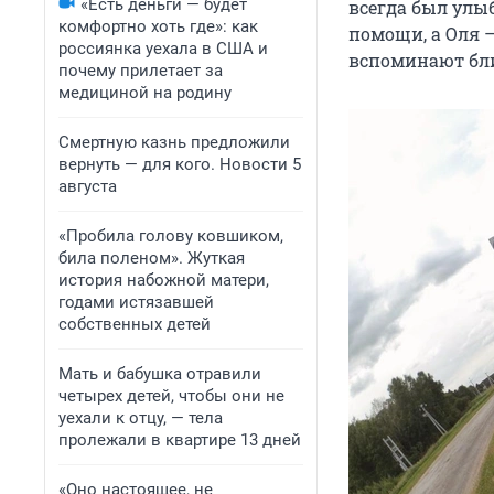
«Есть деньги — будет
всегда был улы
комфортно хоть где»: как
помощи, а Оля —
россиянка уехала в США и
вспоминают бл
почему прилетает за
медициной на родину
Смертную казнь предложили
вернуть — для кого. Новости 5
августа
«Пробила голову ковшиком,
била поленом». Жуткая
история набожной матери,
годами истязавшей
собственных детей
Мать и бабушка отравили
четырех детей, чтобы они не
уехали к отцу, — тела
пролежали в квартире 13 дней
«Оно настоящее, не