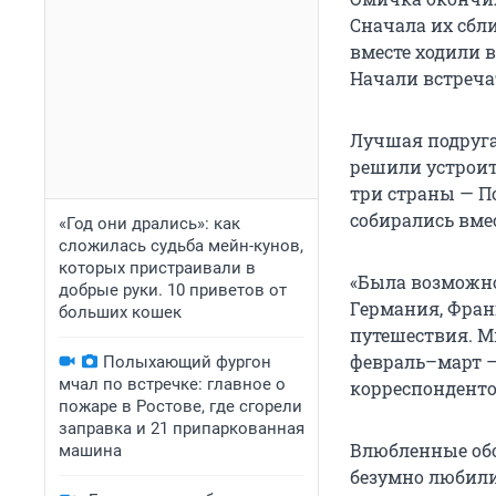
Сначала их сбли
вместе ходили в
Начали встречат
Лучшая подруга 
решили устроит
три страны — П
собирались вмес
«Год они дрались»: как
сложилась судьба мейн-кунов,
которых пристраивали в
«Была возможнос
добрые руки. 10 приветов от
Германия, Фран
больших кошек
путешествия. Мн
февраль–март — 
Полыхающий фургон
мчал по встречке: главное о
корреспонденто
пожаре в Ростове, где сгорели
заправка и 21 припаркованная
Влюбленные обо
машина
безумно любили