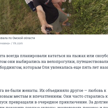
овала по Омской области
чкина» / Vk.com
ята всегда планировали кататься на лыжах или сноуб
етом они выбирались на велопрогулки, путешествовал
бордингом, которым Оля увлекалась еще пять лет наза
га не были женаты. Их объединяло другое — любовь к
новым местам и впечатлениям. Они часто старались к
тпуск превращали в очередное приключение. За долгие
ели покорить горные склоны, исследовать пещеры и п