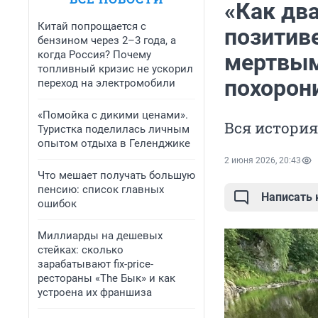
«Как два
Китай попрощается с
позитив
бензином через 2–3 года, а
когда Россия? Почему
мертвыми
топливный кризис не ускорил
похорон
переход на электромобили
«Помойка с дикими ценами».
Вся история
Туристка поделилась личным
опытом отдыха в Геленджике
2 июня 2026, 20:43
Что мешает получать большую
пенсию: список главных
Написать
ошибок
Миллиарды на дешевых
стейках: сколько
зарабатывают fix-price-
рестораны «The Бык» и как
устроена их франшиза