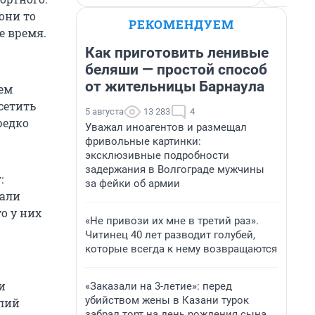
они то
РЕКОМЕНДУЕМ
е время.
Как приготовить ленивые
беляши — простой способ
от жительницы Барнаула
оем
сетить
5 августа
13 283
4
редко
Уважал иноагентов и размещал
фривольные картинки:
эксклюзивные подробности
задержания в Волгограде мужчины
:
за фейки об армии
вали
о у них
«Не привози их мне в третий раз».
Читинец 40 лет разводит голубей,
которые всегда к нему возвращаются
и
«Заказали на 3-летие»: перед
убийством жены в Казани турок
олий
забрал торт на день рождения сына