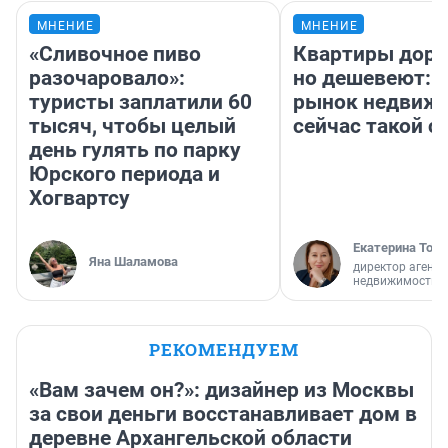
МНЕНИЕ
МНЕНИЕ
«Сливочное пиво
Квартиры дор
разочаровало»:
но дешевеют: 
туристы заплатили 60
рынок недвиж
тысяч, чтобы целый
сейчас такой 
день гулять по парку
Юрского периода и
Хогвартсу
Екатерина Торо
Яна Шаламова
директор агентс
недвижимости
РЕКОМЕНДУЕМ
«Вам зачем он?»: дизайнер из Москвы
за свои деньги восстанавливает дом в
деревне Архангельской области