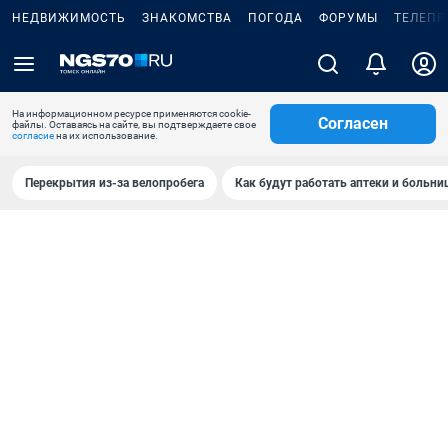
НЕДВИЖИМОСТЬ
ЗНАКОМСТВА
ПОГОДА
ФОРУМЫ
ТЕЛЕПР
На информационном ресурсе применяются cookie-
Согласен
файлы. Оставаясь на сайте, вы подтверждаете свое
согласие
на их использование.
Перекрытия из-за велопробега
Как будут работать аптеки и больн